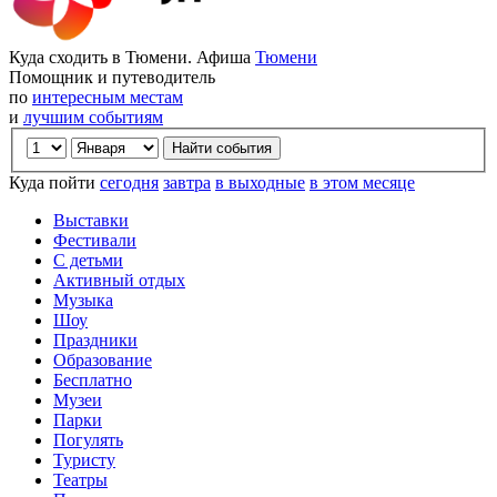
Куда сходить в Тюмени. Афиша
Тюмени
Помощник и путеводитель
по
интересным местам
и
лучшим событиям
Куда пойти
сегодня
завтра
в выходные
в этом месяце
Выставки
Фестивали
С детьми
Активный отдых
Музыка
Шоу
Праздники
Образование
Бесплатно
Музеи
Парки
Погулять
Туристу
Театры