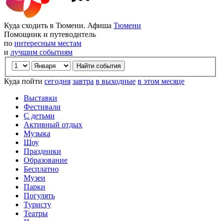
Куда сходить в Тюмени. Афиша
Тюмени
Помощник и путеводитель
по
интересным местам
и
лучшим событиям
Куда пойти
сегодня
завтра
в выходные
в этом месяце
Выставки
Фестивали
С детьми
Активный отдых
Музыка
Шоу
Праздники
Образование
Бесплатно
Музеи
Парки
Погулять
Туристу
Театры