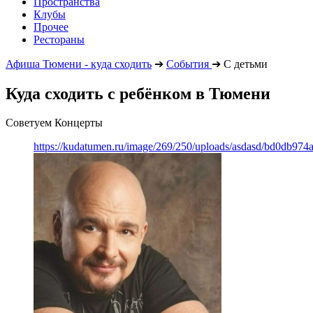
Пространства
Клубы
Прочее
Рестораны
Афиша Тюмени - куда сходить
➔
События
➔
С детьми
Куда сходить с ребёнком в Тюмени
Советуем Концерты
https://kudatumen.ru/image/269/250/uploads/asdasd/bd0db97