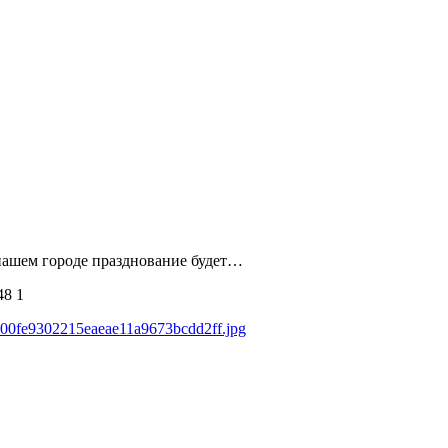
нашем городе празднование будет…
48
1
de00fe9302215eaeae11a9673bcdd2ff.jpg