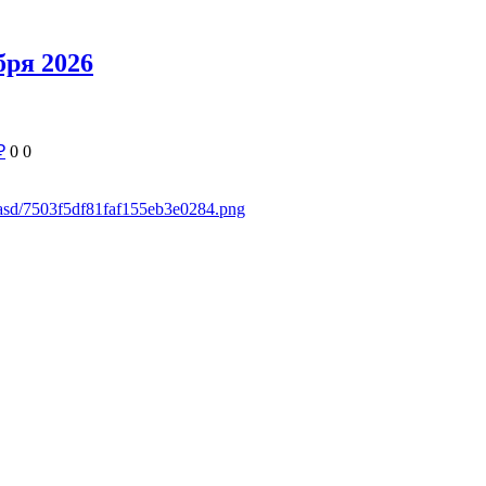
ря 2026
₽
0
0
dasd/7503f5df81faf155eb3e0284.png