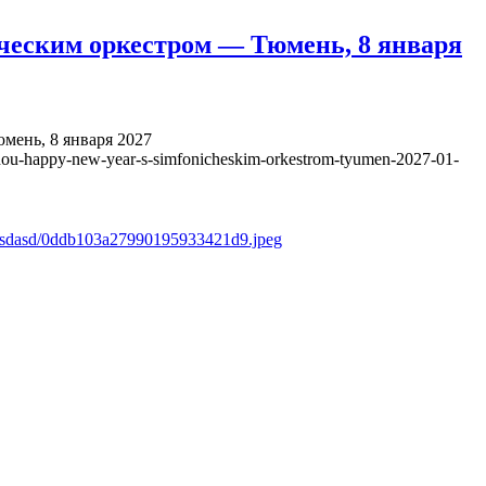
ческим оркестром — Тюмень, 8 января
ень, 8 января 2027
hou-happy-new-year-s-simfonicheskim-orkestrom-tyumen-2027-01-
s/asdasd/0ddb103a27990195933421d9.jpeg