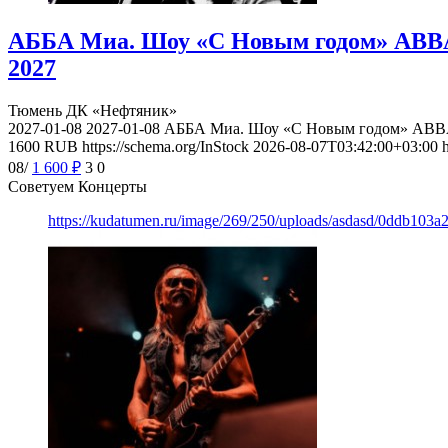
АББА Миа. Шоу «С Новым годом» ABBA 
2027
Тюмень
ДК «Нефтяник»
2027-01-08
2027-01-08
АББА Миа. Шоу «С Новым годом» ABBA 
1600
RUB
https://schema.org/InStock
2026-08-07T03:42:00+03:00
08/
1 600
₽
3
0
Советуем Концерты
https://kudatumen.ru/image/269/250/uploads/asdasd/0ddb103