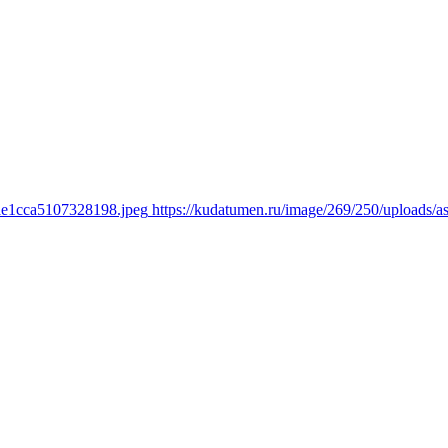
4ae1cca5107328198.jpeg
https://kudatumen.ru/image/269/250/uploads