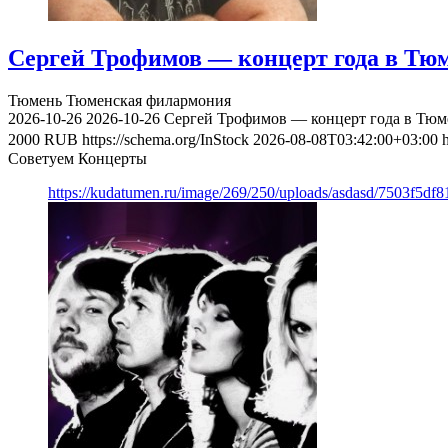
Сергей Трофимов — концерт года в Тю
Тюмень
Тюменская филармония
2026-10-26
2026-10-26
Сергей Трофимов — концерт года в Тюм
2000
RUB
https://schema.org/InStock
2026-08-08T03:42:00+03:00
Советуем Концерты
https://kudatumen.ru/image/269/250/uploads/asdasd/7503f5df