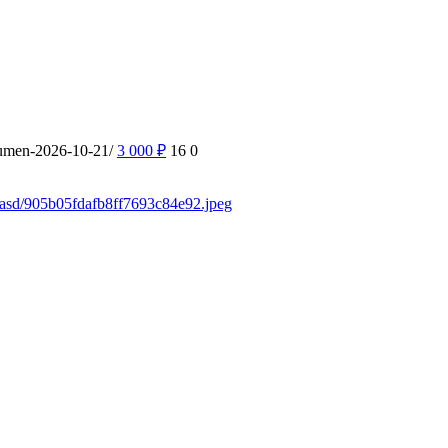
yumen-2026-10-21/
3 000
₽
16
0
sdasd/905b05fdafb8ff7693c84e92.jpeg