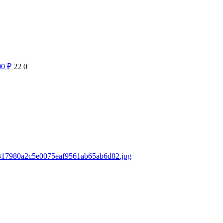
00
₽
22
0
s/317980a2c5e0075eaf9561ab65ab6d82.jpg