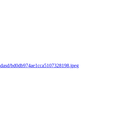
/asdasd/bd0db974ae1cca5107328198.jpeg