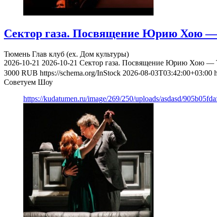
Сектор газа. Посвящение Юрию Хою — 
Тюмень
Глав клуб (ex. Дом культуры)
2026-10-21
2026-10-21
Сектор газа. Посвящение Юрию Хою — Т
3000
RUB
https://schema.org/InStock
2026-08-03T03:42:00+03:00
Советуем Шоу
https://kudatumen.ru/image/269/250/uploads/asdasd/905b05fd