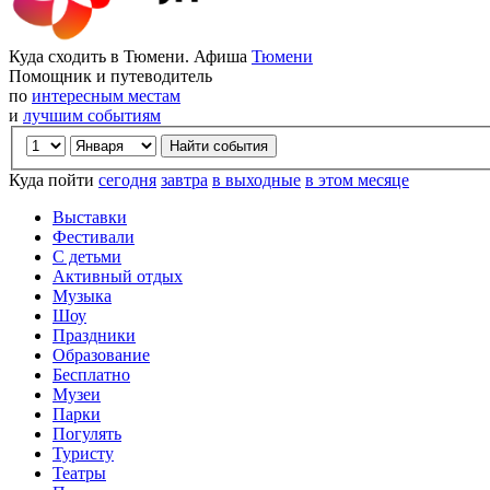
Куда сходить в Тюмени. Афиша
Тюмени
Помощник и путеводитель
по
интересным местам
и
лучшим событиям
Куда пойти
сегодня
завтра
в выходные
в этом месяце
Выставки
Фестивали
С детьми
Активный отдых
Музыка
Шоу
Праздники
Образование
Бесплатно
Музеи
Парки
Погулять
Туристу
Театры