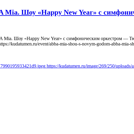
Mia. Шоу «Happy New Year» с симфони
Mia. Шоу «Happy New Year» с симфоническим оркестром — Тюм
https://kudatumen.ru/event/abba-mia-shou-s-novym-godom-abba-mia-s
a27990195933421d9.jpeg
https://kudatumen.ru/image/269/250/upload