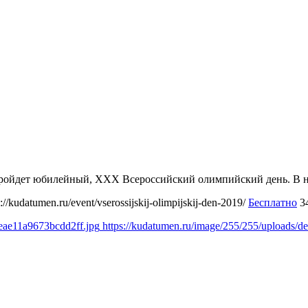
пройдет юбилейный, XXX Всероссийский олимпийский день. В 
s://kudatumen.ru/event/vserossijskij-olimpijskij-den-2019/
Бесплатно
3
aeae11a9673bcdd2ff.jpg
https://kudatumen.ru/image/255/255/uploads/