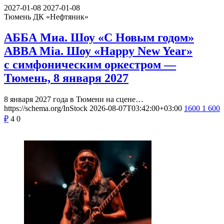
2027-01-08
2027-01-08
Тюмень
ДК «Нефтяник»
АББА Миа. Шоу «С Новым годом»
ABBA Mia. Шоу «Happy New Year»
с симфоническим оркестром —
Тюмень, 8 января 2027
8 января 2027 года в Тюмени на сцене…
https://schema.org/InStock
2026-08-07T03:42:00+03:00
1600
1 600
₽
4
0