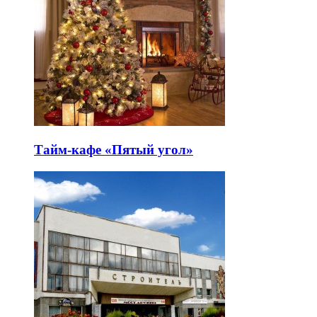
Тайм-кафе «Пятый угол»