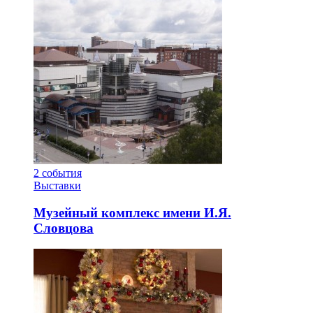
2
события
Выставки
Музейный комплекс имени И.Я.
Словцова