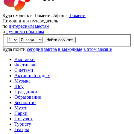
Куда сходить в Тюмени. Афиша
Тюмени
Помощник и путеводитель
по
интересным местам
и
лучшим событиям
Куда пойти
сегодня
завтра
в выходные
в этом месяце
Выставки
Фестивали
С детьми
Активный отдых
Музыка
Шоу
Праздники
Образование
Бесплатно
Музеи
Парки
Погулять
Туристу
Театры