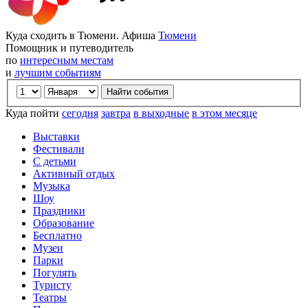
Куда сходить в Тюмени. Афиша
Тюмени
Помощник и путеводитель
по
интересным местам
и
лучшим событиям
Куда пойти
сегодня
завтра
в выходные
в этом месяце
Выставки
Фестивали
С детьми
Активный отдых
Музыка
Шоу
Праздники
Образование
Бесплатно
Музеи
Парки
Погулять
Туристу
Театры