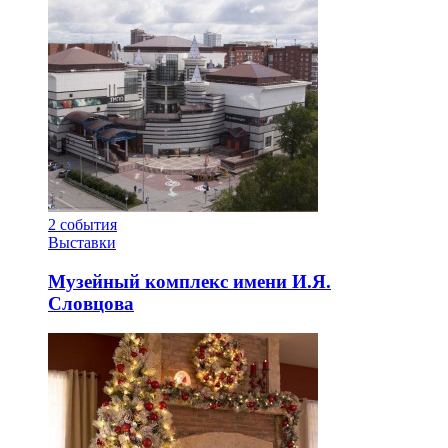
2
события
Выставки
Музейный комплекс имени И.Я.
Словцова