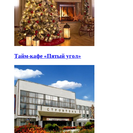
Тайм-кафе «Пятый угол»