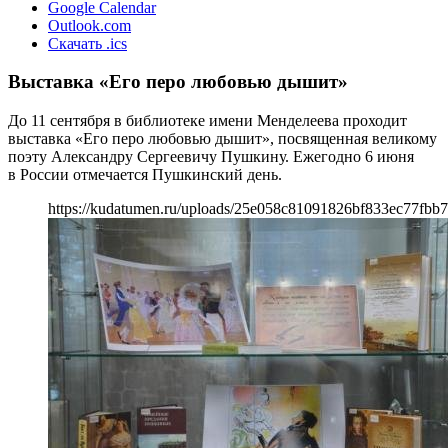
Google Calendar
Outlook.com
Скачать .ics
Выставка «Его перо любовью дышит»
До 11 сентября в библиотеке имени Менделеева проходит
выставка «Его перо любовью дышит», посвященная великому
поэту Александру Сергеевичу Пушкину. Ежегодно 6 июня
в России отмечается Пушкинский день.
https://kudatumen.ru/uploads/25e058c81091826bf833ec77fbb7