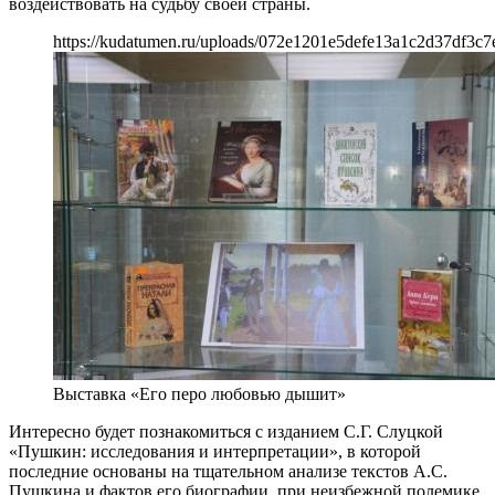
воздействовать на судьбу своей страны.
https://kudatumen.ru/uploads/072e1201e5defe13a1c2d37df3c7
Выставка «Его перо любовью дышит»
Интересно будет познакомиться с изданием С.Г. Слуцкой
«Пушкин: исследования и интерпретации», в которой
последние основаны на тщательном анализе текстов А.С.
Пушкина и фактов его биографии, при неизбежной полемике