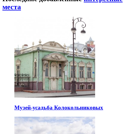
места
Музей-усадьба Колокольниковых