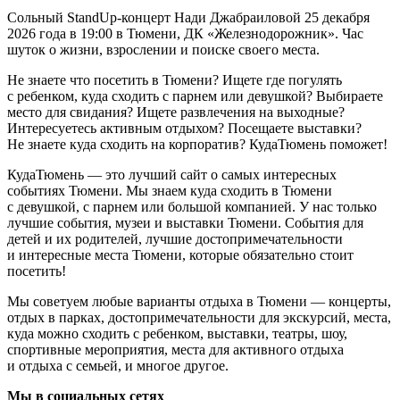
Сольный StandUp-концерт Нади Джабраиловой 25 декабря
2026 года в 19:00 в Тюмени, ДК «Железнодорожник». Час
шуток о жизни, взрослении и поиске своего места.
Не знаете что посетить в Тюмени? Ищете где погулять
с ребенком, куда сходить с парнем или девушкой? Выбираете
место для свидания? Ищете развлечения на выходные?
Интересуетесь активным отдыхом? Посещаете выставки?
Не знаете куда сходить на корпоратив? КудаТюмень поможет!
КудаТюмень — это лучший сайт о самых интересных
событиях Тюмени. Мы знаем куда сходить в Тюмени
с девушкой, с парнем или большой компанией. У нас только
лучшие события, музеи и выставки Тюмени. События для
детей и их родителей, лучшие достопримечательности
и интересные места Тюмени, которые обязательно стоит
посетить!
Мы советуем любые варианты отдыха в Тюмени — концерты,
отдых в парках, достопримечательности для экскурсий, места,
куда можно сходить с ребенком, выставки, театры, шоу,
спортивные мероприятия, места для активного отдыха
и отдыха с семьей, и многое другое.
Мы в социальных сетях