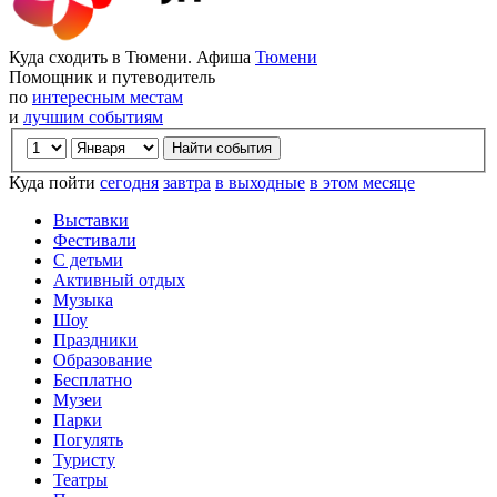
Куда сходить в Тюмени. Афиша
Тюмени
Помощник и путеводитель
по
интересным местам
и
лучшим событиям
Куда пойти
сегодня
завтра
в выходные
в этом месяце
Выставки
Фестивали
С детьми
Активный отдых
Музыка
Шоу
Праздники
Образование
Бесплатно
Музеи
Парки
Погулять
Туристу
Театры