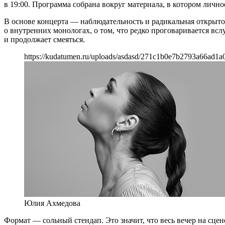
в 19:00. Программа собрана вокруг материала, в котором личное
В основе концерта — наблюдательность и радикальная открытос
о внутренних монологах, о том, что редко проговаривается вслу
и продолжает смеяться.
https://kudatumen.ru/uploads/asdasd/271c1b0e7b2793a66ad1a
Юлия Ахмедова
Формат — сольный стендап. Это значит, что весь вечер на сцен