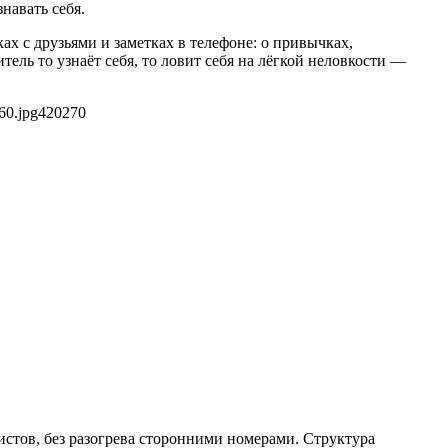
навать себя.
х с друзьями и заметках в телефоне: о привычках,
тель то узнаёт себя, то ловит себя на лёгкой неловкости —
60.jpg
420
270
тистов, без разогрева сторонними номерами. Структура