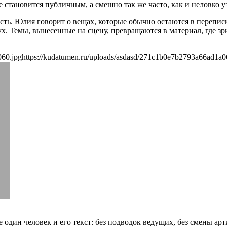
 становится публичным, а смешно так же часто, как и неловко уз
ть. Юлия говорит о вещах, которые обычно остаются в переписка
х. Темы, вынесенные на сцену, превращаются в материал, где зри
060.jpg
https://kudatumen.ru/uploads/asdasd/271c1b0e7b2793a66ad1a0
е один человек и его текст: без подводок ведущих, без смены ар