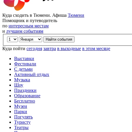
Куда сходить в Тюмени. Афиша
Тюмени
Помощник и путеводитель
по
интересным местам
и
лучшим событиям
Куда пойти
сегодня
завтра
в выходные
в этом месяце
Выставки
Фестивали
С детьми
Активный отдых
Музыка
Шоу
Праздники
Образование
Бесплатно
Музеи
Парки
Погулять
Туристу
Театры