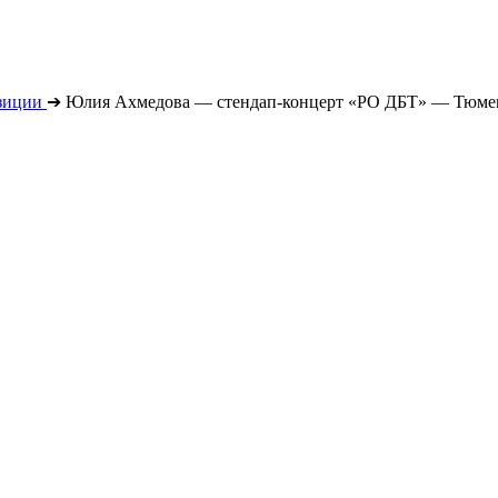
зиции
➔
Юлия Ахмедова — стендап-концерт «РО ДБТ» — Тюмень