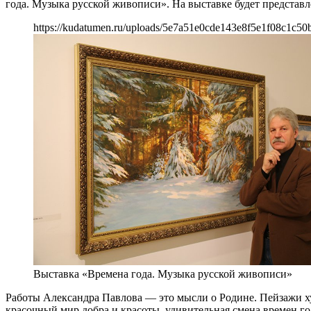
года. Музыка русской живописи». На выставке будет представл
https://kudatumen.ru/uploads/5e7a51e0cde143e8f5e1f08c1c50
Выставка «Времена года. Музыка русской живописи»
Работы Александра Павлова — это мысли о Родине. Пейзажи ху
красочный мир добра и красоты, удивительная смена времен г