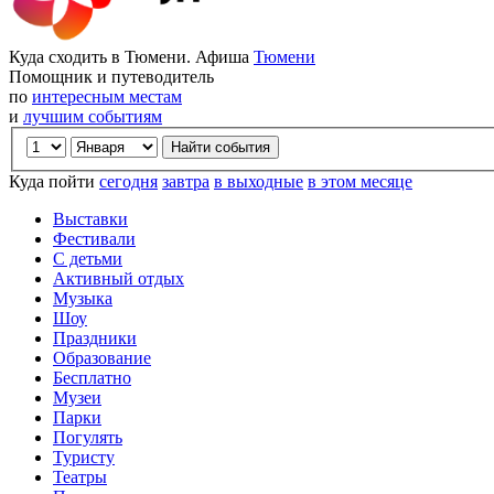
Куда сходить в Тюмени. Афиша
Тюмени
Помощник и путеводитель
по
интересным местам
и
лучшим событиям
Куда пойти
сегодня
завтра
в выходные
в этом месяце
Выставки
Фестивали
С детьми
Активный отдых
Музыка
Шоу
Праздники
Образование
Бесплатно
Музеи
Парки
Погулять
Туристу
Театры