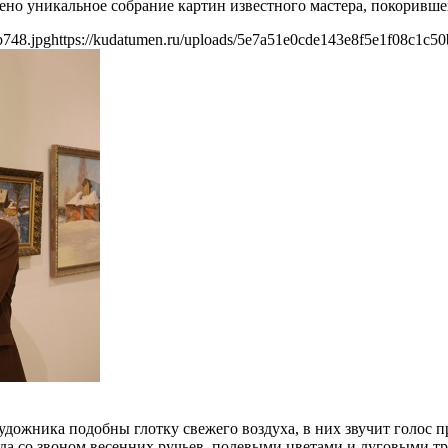
ено уникальное собрание картин известного мастера, покоривше
b748.jpg
https://kudatumen.ru/uploads/5e7a51e0cde143e8f5e1f08c1c50
дожника подобны глотку свежего воздуха, в них звучит голос 
ода со звоном весенних ручьев, полевыми цветами и луговыми т