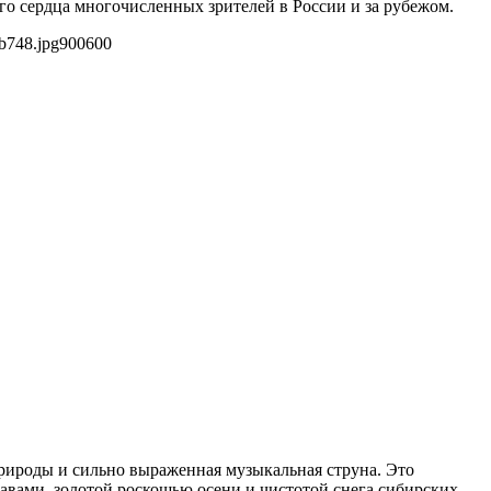
го сердца многочисленных зрителей в России и за рубежом.
b748.jpg
900
600
природы и сильно выраженная музыкальная струна. Это
равами, золотой роскошью осени и чистотой снега сибирских