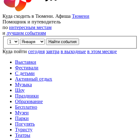
Куда сходить в Тюмени. Афиша
Тюмени
Помощник и путеводитель
по
интересным местам
и
лучшим событиям
Куда пойти
сегодня
завтра
в выходные
в этом месяце
Выставки
Фестивали
С детьми
Активный отдых
Музыка
Шоу
Праздники
Образование
Бесплатно
Музеи
Парки
Погулять
Туристу
Театры