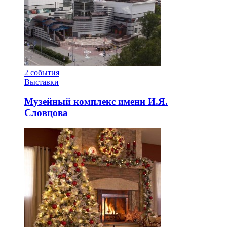
2
события
Выставки
Музейный комплекс имени И.Я.
Словцова