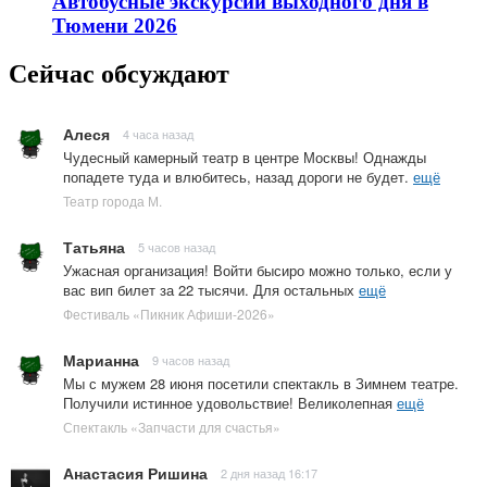
Автобусные экскурсии выходного дня в
Тюмени 2026
Сейчас обсуждают
Алеся
4 часа назад
Чудесный камерный театр в центре Москвы! Однажды
попадете туда и влюбитесь, назад дороги не будет.
ещё
Театр города М.
Татьяна
5 часов назад
Ужасная организация! Войти бысиро можно только, если у
вас вип билет за 22 тысячи. Для остальных
ещё
Фестиваль «Пикник Афиши-2026»
Марианна
9 часов назад
Мы с мужем 28 июня посетили спектакль в Зимнем театре.
Получили истинное удовольствие! Великолепная
ещё
Спектакль «Запчасти для счастья»
Анастасия Ришина
2 дня назад 16:17