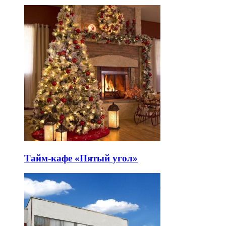
Тайм-кафе «Пятый угол»