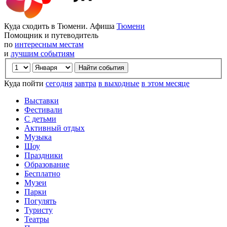
Куда сходить в Тюмени. Афиша
Тюмени
Помощник и путеводитель
по
интересным местам
и
лучшим событиям
Куда пойти
сегодня
завтра
в выходные
в этом месяце
Выставки
Фестивали
С детьми
Активный отдых
Музыка
Шоу
Праздники
Образование
Бесплатно
Музеи
Парки
Погулять
Туристу
Театры