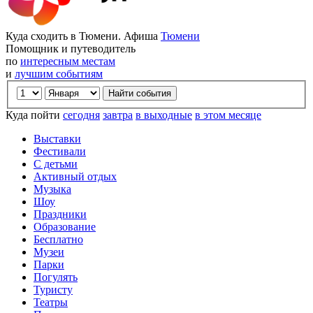
Куда сходить в Тюмени. Афиша
Тюмени
Помощник и путеводитель
по
интересным местам
и
лучшим событиям
Куда пойти
сегодня
завтра
в выходные
в этом месяце
Выставки
Фестивали
С детьми
Активный отдых
Музыка
Шоу
Праздники
Образование
Бесплатно
Музеи
Парки
Погулять
Туристу
Театры