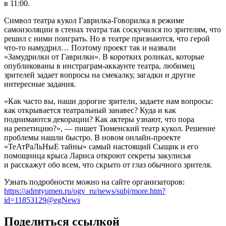
в 11:00.
Символ театра кукол Гаврилка-Говорилка в режиме
самоизоляции в стенах театра так соскучился по зрителям, что
решил с ними поиграть. Но в театре признаются, что герой
что-то намудрил… Поэтому проект так и назвали
«Замудрилки от Гаврилки». В коротких роликах, которые
опубликованы в инстраграм-аккаунте театра, любимец
зрителей задает вопросы на смекалку, загадки и другие
интересные задания.
«Как часто вы, наши дорогие зрители, задаете нам вопросы:
как открывается театральный занавес? Куда и как
поднимаются декорации? Как актеры узнают, что пора
на репетицию?», — пишет Тюменский театр кукол. Решение
проблемы нашли быстро. В новом онлайн-проекте
«ТеАтРаЛьНыЕ тайны» самый настоящий Сыщик и его
помощница крыса Лариса откроют секреты закулисья
и расскажут обо всем, что скрыто от глаз обычного зрителя.
Узнать подробности можно на сайте организаторов:
https://admtyumen.ru/ogv_ru/news/subj/more.htm?
id=11853129@egNews
Поделиться ссылкой