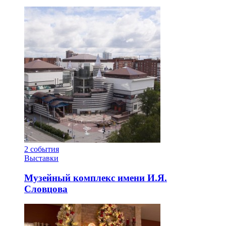
2
события
Выставки
Музейный комплекс имени И.Я.
Словцова