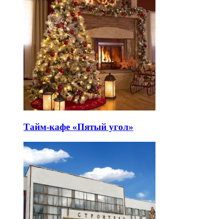
Тайм-кафе «Пятый угол»