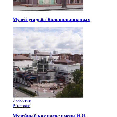
Музей-усадьба Колокольниковых
2
события
Выставки
Музейный комплекс имени И.Я.