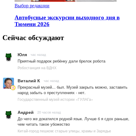
Выбор редакции
Автобусные экскурсии выходного дня в
Тюмени 2026
Сейчас обсуждают
Юля
час назад
Приятный подарок ребёнку дали брелок робота
Робостанция на ВДНХ
Виталий К
час назад
Прекрасный музей... был. Музей закрыть можно, заставить
народ забыть о преступлениях - нет.
Государственный музей истории «ГУЛАГа»
Андрей
20 часов назад
До чего же докатился родной язык. Лучше б я сдох раньше,
чем читать такое убожество
Китай-город пешком: старые улицы, храмы и Зарядье