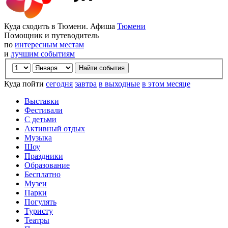
Куда сходить в Тюмени. Афиша
Тюмени
Помощник и путеводитель
по
интересным местам
и
лучшим событиям
Куда пойти
сегодня
завтра
в выходные
в этом месяце
Выставки
Фестивали
С детьми
Активный отдых
Музыка
Шоу
Праздники
Образование
Бесплатно
Музеи
Парки
Погулять
Туристу
Театры