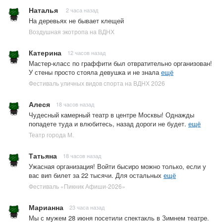
Наталья
2 часа назад
На деревьях не бывает клещей
Воздушная экотропа на ВДНХ
Катерина
12 часов назад
Мастер-класс по граффити был отвратительно организован!
У стены просто стояла девушка и не знала
ещё
Фестиваль уличных видов спорта на ВДНХ 2026
Алеся
18 часов назад
Чудесный камерный театр в центре Москвы! Однажды
попадете туда и влюбитесь, назад дороги не будет.
ещё
Театр города М.
Татьяна
18 часов назад
Ужасная организация! Войти бысиро можно только, если у
вас вип билет за 22 тысячи. Для остальных
ещё
Фестиваль «Пикник Афиши-2026»
Марианна
23 часа назад
Мы с мужем 28 июня посетили спектакль в Зимнем театре.