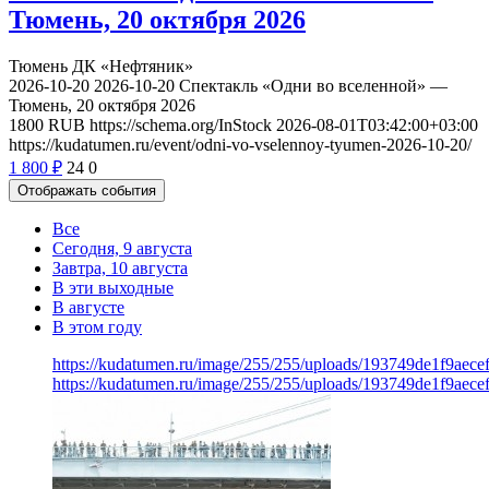
Тюмень, 20 октября 2026
Тюмень
ДК «Нефтяник»
2026-10-20
2026-10-20
Спектакль «Одни во вселенной» —
Тюмень, 20 октября 2026
1800
RUB
https://schema.org/InStock
2026-08-01T03:42:00+03:00
https://kudatumen.ru/event/odni-vo-vselennoy-tyumen-2026-10-20/
1 800
₽
24
0
Отображать события
Все
Сегодня, 9 августа
Завтра, 10 августа
В эти выходные
В августе
В этом году
https://kudatumen.ru/image/255/255/uploads/193749de1f9aec
https://kudatumen.ru/image/255/255/uploads/193749de1f9aec