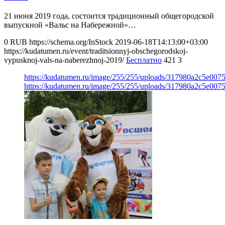
21 июня 2019 года, состоится традиционный общегородской
выпускной «Вальс на Набережной»…
0
RUB
https://schema.org/InStock
2019-06-18T14:13:00+03:00
https://kudatumen.ru/event/traditsionnyj-obschegorodskoj-
vypusknoj-vals-na-naberezhnoj-2019/
Бесплатно
421
3
https://kudatumen.ru/image/255/255/uploads/317980a2c5e007
https://kudatumen.ru/image/255/255/uploads/317980a2c5e007