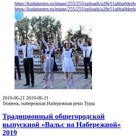
https://kudatumen.ru/image/255/255/uploads/a28e51abba0dee
https://kudatumen.ru/image/255/255/uploads/a28e51abba0dee
2019-06-21
2019-06-21
Тюмень, набережная
Набережная реки Туры
Традиционный общегородской
выпускной «Вальс на Набережной»
2019