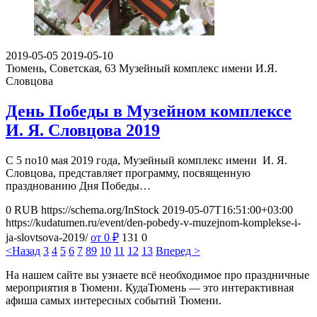
2019-05-05
2019-05-10
Тюмень, Советская, 63
Музейный комплекс имени И.Я.
Словцова
День Победы в Музейном комплексе
И. Я. Словцова 2019
С 5 по10 мая 2019 года, Музейный комплекс имени И. Я.
Словцова, представляет программу, посвященную
празднованию Дня Победы…
0
RUB
https://schema.org/InStock
2019-05-07T16:51:00+03:00
https://kudatumen.ru/event/den-pobedy-v-muzejnom-komplekse-i-
ja-slovtsova-2019/
от 0
₽
131
0
<Назад
3
4
5
6
7
8
9
10
11
12
13
Вперед >
На нашем сайте вы узнаете всё необходимое про праздничные
мероприятия в Тюмени. КудаТюмень — это интерактивная
афиша самых интересных событий Тюмени.