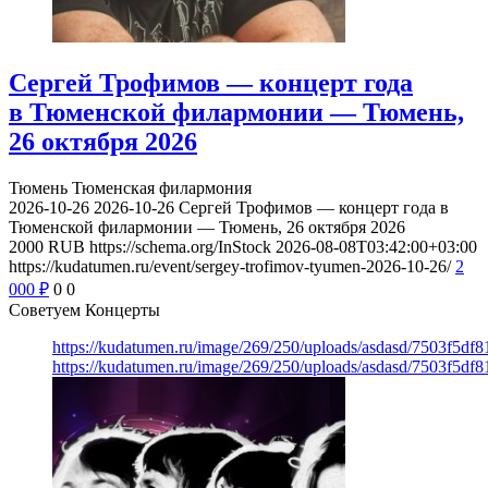
Сергей Трофимов — концерт года
в Тюменской филармонии — Тюмень,
26 октября 2026
Тюмень
Тюменская филармония
2026-10-26
2026-10-26
Сергей Трофимов — концерт года в
Тюменской филармонии — Тюмень, 26 октября 2026
2000
RUB
https://schema.org/InStock
2026-08-08T03:42:00+03:00
https://kudatumen.ru/event/sergey-trofimov-tyumen-2026-10-26/
2
000
₽
0
0
Советуем Концерты
https://kudatumen.ru/image/269/250/uploads/asdasd/7503f5df
https://kudatumen.ru/image/269/250/uploads/asdasd/7503f5df