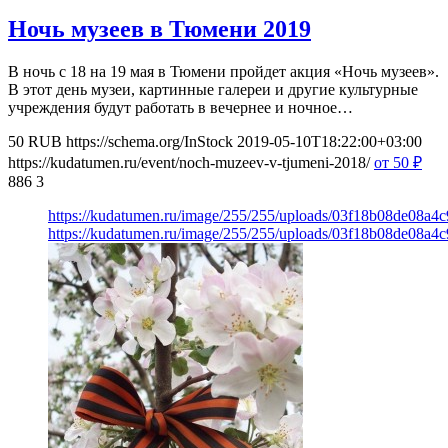
Ночь музеев в Тюмени 2019
В ночь с 18 на 19 мая в Тюмени пройдет акция «Ночь музеев».
В этот день музеи, картинные галереи и другие культурные
учреждения будут работать в вечернее и ночное…
50
RUB
https://schema.org/InStock
2019-05-10T18:22:00+03:00
https://kudatumen.ru/event/noch-muzeev-v-tjumeni-2018/
от 50
₽
886
3
https://kudatumen.ru/image/255/255/uploads/03f18b08de08a4
https://kudatumen.ru/image/255/255/uploads/03f18b08de08a4