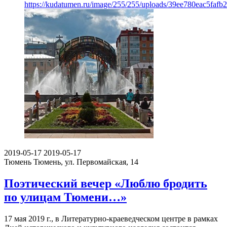
https://kudatumen.ru/image/255/255/uploads/39ee780eac5faf
2019-05-17
2019-05-17
Тюмень
Тюмень, ул. Первомайская, 14
Поэтический вечер «Люблю бродить
по улицам Тюмени…»
17 мая 2019 г., в Литературно-краеведческом центре в рамках