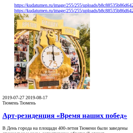
https://kudatumen.ru/image/255/255/uploads/b8c88535b86d
https://kudatumen.ru/image/255/255/uploads/b8c88535b86d
2019-07-27
2019-08-17
Тюмень
Тюмень
Арт-резиденция «Время наших побед»
В День города на площади 400-летия Тюмени были заведены