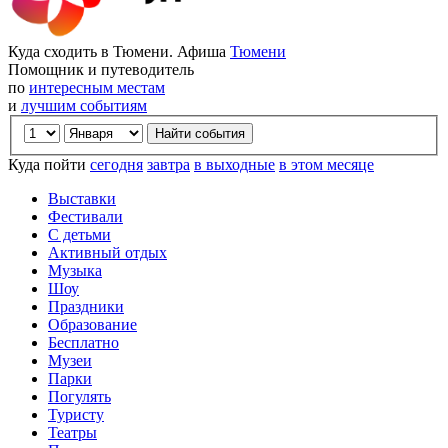
Куда сходить в Тюмени. Афиша
Тюмени
Помощник и путеводитель
по
интересным местам
и
лучшим событиям
Куда пойти
сегодня
завтра
в выходные
в этом месяце
Выставки
Фестивали
С детьми
Активный отдых
Музыка
Шоу
Праздники
Образование
Бесплатно
Музеи
Парки
Погулять
Туристу
Театры