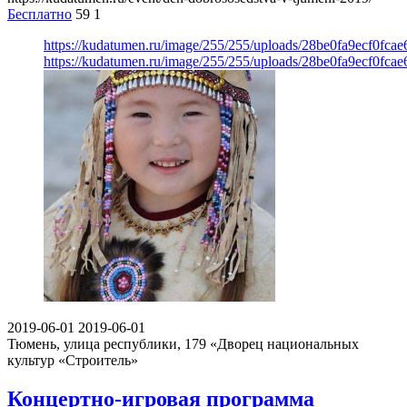
Бесплатно
59
1
https://kudatumen.ru/image/255/255/uploads/28be0fa9ecf0fc
https://kudatumen.ru/image/255/255/uploads/28be0fa9ecf0fc
2019-06-01
2019-06-01
Тюмень, улица республики, 179
«Дворец национальных
культур «Строитель»
Концертно-игровая программа