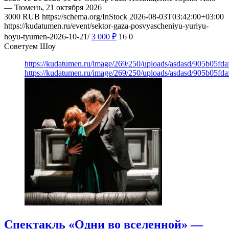
— Тюмень, 21 октября 2026
3000
RUB
https://schema.org/InStock
2026-08-03T03:42:00+03:00
https://kudatumen.ru/event/sektor-gaza-posvyascheniyu-yuriyu-
hoyu-tyumen-2026-10-21/
3 000
₽
16
0
Советуем Шоу
https://kudatumen.ru/image/269/250/uploads/asdasd/905b05fd
https://kudatumen.ru/image/269/250/uploads/asdasd/905b05fd
Спектакль «Одни во вселенной» —