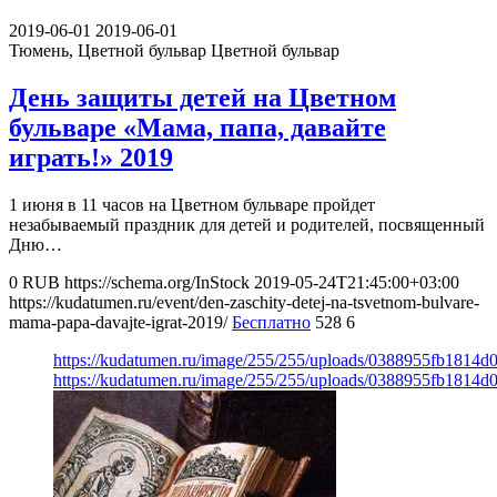
2019-06-01
2019-06-01
Тюмень, Цветной бульвар
Цветной бульвар
День защиты детей на Цветном
бульваре «Мама, папа, давайте
играть!» 2019
1 июня в 11 часов на Цветном бульваре пройдет
незабываемый праздник для детей и родителей, посвященный
Дню…
0
RUB
https://schema.org/InStock
2019-05-24T21:45:00+03:00
https://kudatumen.ru/event/den-zaschity-detej-na-tsvetnom-bulvare-
mama-papa-davajte-igrat-2019/
Бесплатно
528
6
https://kudatumen.ru/image/255/255/uploads/0388955fb1814
https://kudatumen.ru/image/255/255/uploads/0388955fb1814