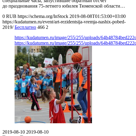
специальные часы, запустившие обратный отсчет
до празднования 75-летнего юбилея Тюменской области…
0
RUB
https://schema.org/InStock
2019-08-08T01:53:00+03:00
https://kudatumen.ru/event/art-rezidentsija-vremja-nashix-pobed-
2019/
Бесплатно
466
2
https://kudatumen.ru/image/255/255/uploads/64b48784bed22
https://kudatumen.ru/image/255/255/uploads/64b48784bed22
2019-08-10
2019-08-10