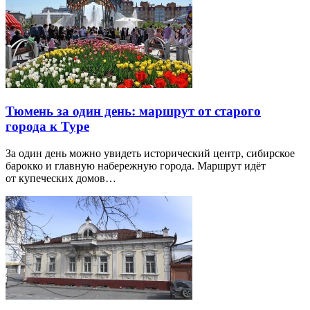
Тюмень за один день: маршрут от старого
города к Туре
За один день можно увидеть исторический центр, сибирское
барокко и главную набережную города. Маршрут идёт
от купеческих домов…