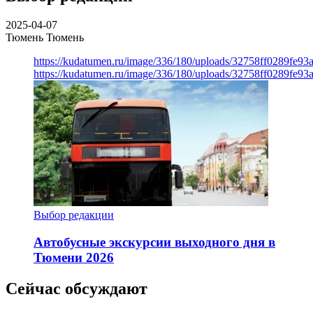
2025-04-07
Тюмень
Тюмень
https://kudatumen.ru/image/336/180/uploads/32758ff0289fe9
https://kudatumen.ru/image/336/180/uploads/32758ff0289fe9
Выбор редакции
Автобусные экскурсии выходного дня в
Тюмени 2026
Сейчас обсуждают