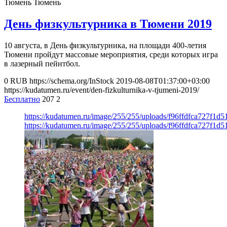
Тюмень
Тюмень
День физкультурника в Тюмени 2019
10 августа, в День физкультурника, на площади 400-летия
Тюмени пройдут массовые мероприятия, среди которых игра
в лазерный пейнтбол.
0
RUB
https://schema.org/InStock
2019-08-08T01:37:00+03:00
https://kudatumen.ru/event/den-fizkulturnika-v-tjumeni-2019/
Бесплатно
207
2
https://kudatumen.ru/image/255/255/uploads/f96ffdfca727f1
https://kudatumen.ru/image/255/255/uploads/f96ffdfca727f1