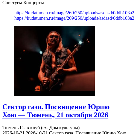
Советуем Концерты
https://kudatumen.ru/image/269/250/uploads/asdasd/0ddb103
https://kudatumen.ru/image/269/250/uploads/asdasd/0ddb103
Сектор газа. Посвящение Юрию
Хою — Тюмень, 21 октября 2026
Тюмень
Глав клуб (ex. Дом культуры)
2026-10-21
2026-10-21
Сектор газа. Посвящение Юрию Хою