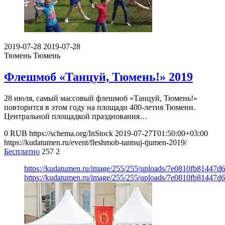
2019-07-28
2019-07-28
Тюмень
Тюмень
Флешмоб «Танцуй, Тюмень!» 2019
28 июля, самый массовый флешмоб «Танцуй, Тюмень!»
повторится в этом году на площади 400-летия Тюмени.
Центральной площадкой празднования…
0
RUB
https://schema.org/InStock
2019-07-27T01:50:00+03:00
https://kudatumen.ru/event/fleshmob-tantsuj-tjumen-2019/
Бесплатно
257
2
https://kudatumen.ru/image/255/255/uploads/7e0810fb81447
https://kudatumen.ru/image/255/255/uploads/7e0810fb81447