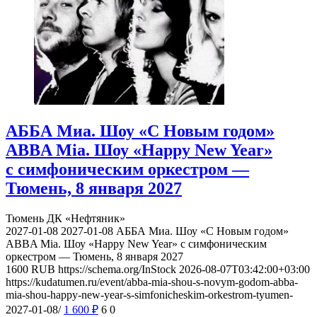
АББА Миа. Шоу «С Новым годом»
ABBA Mia. Шоу «Happy New Year»
с симфоническим оркестром —
Тюмень, 8 января 2027
Тюмень
ДК «Нефтяник»
2027-01-08
2027-01-08
АББА Миа. Шоу «С Новым годом»
ABBA Mia. Шоу «Happy New Year» с симфоническим
оркестром — Тюмень, 8 января 2027
1600
RUB
https://schema.org/InStock
2026-08-07T03:42:00+03:00
https://kudatumen.ru/event/abba-mia-shou-s-novym-godom-abba-
mia-shou-happy-new-year-s-simfonicheskim-orkestrom-tyumen-
2027-01-08/
1 600
₽
6
0