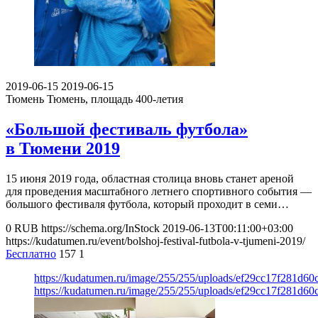
2019-06-15
2019-06-15
Тюмень
Тюмень, площадь 400-летия
«Большой фестиваль футбола»
в Тюмени 2019
15 июня 2019 года, областная столица вновь станет ареной
для проведения масштабного летнего спортивного события —
большого фестиваля футбола, который проходит в семи…
0
RUB
https://schema.org/InStock
2019-06-13T00:11:00+03:00
https://kudatumen.ru/event/bolshoj-festival-futbola-v-tjumeni-2019/
Бесплатно
157
1
https://kudatumen.ru/image/255/255/uploads/ef29cc17f281d6
https://kudatumen.ru/image/255/255/uploads/ef29cc17f281d6