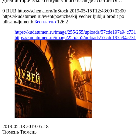
Дней исторического и культурного наследия состоится…
0
RUB
https://schema.org/InStock
2019-05-15T12:43:00+03:00
https://kudatumen.ru/event/poeticheskij-vecher-ljublju-brodit-po-
ulitsam-tjumeni/
Бесплатно
126
2
https://kudatumen.ru/image/255/255/uploads/57cde197a94c73
https://kudatumen.ru/image/255/255/uploads/57cde197a94c73
2019-05-18
2019-05-18
Тюмень
Тюмень