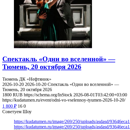
Спектакль «Одни во вселенной» —
Тюмень, 20 октября 2026
Тюмень
ДК «Нефтяник»
2026-10-20
2026-10-20
Спектакль «Одни во вселенной» —
Тюмень, 20 октября 2026
1800
RUB
https://schema.org/InStock
2026-08-01T03:42:00+03:00
https://kudatumen.ru/event/odni-vo-vselennoy-tyumen-2026-10-20/
1 800
₽
16
0
Советуем Шоу
https://kudatumen.ru/image/269/250/uploads/asdasd/93646eca
https://kudatumen.ru/image/269/250/uploads/asdasd/93646eca