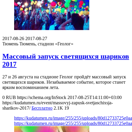
2017-08-26
2017-08-27
Тюмень
Тюмень, стадион «Геолог»
Массовый запуск светящихся шариков
2017
27 и 26 августа на стадионе Геолог пройдёт массовый запуск
светящихся шариков. Незабываемое событие, которое станет
ярким воспоминанием лета.
0
RUB
https://schema.org/InStock
2017-08-25T14:11:00+03:00
https://kudatumen.ru/event/massovyj-zapusk-svetjaschixsja-
sharikov-2017/
Бесплатно
2.1K
19
https://kudatumen.ru/image/255/255/uploads/80d12733725e0
https://kudatumen.ru/image/255/255/uploads/80d12733725e0