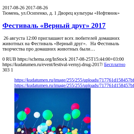
2017-08-26
2017-08-26
Тюмень, ул.Осипенко, д. 1
Дворец культуры «Нефтяник»
Фестиваль «Верный друг» 2017
26 августа 12:00 приглашают всех любителей домашних
животных на Фестиваль «Верный друг». На Фестиваль
творчества про домашних животных были…
0
RUB
https://schema.org/InStock
2017-08-25T15:44:00+03:00
https://kudatumen.ru/event/festival-vernyj-drug-2017/
Бесплатно
303
1
https://kudatumen.ru/image/255/255/uploads/717761d158457
https://kudatumen.ru/image/255/255/uploads/717761d158457