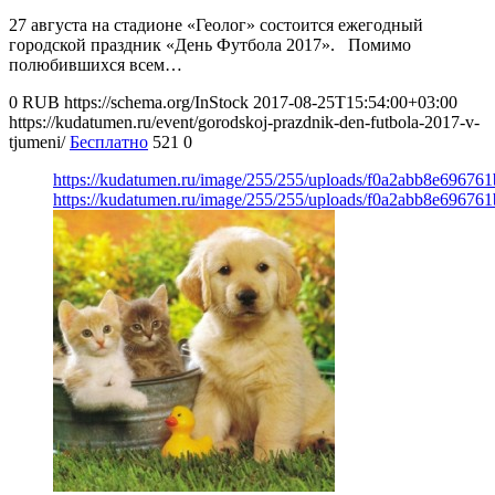
27 августа на стадионе «Геолог» состоится ежегодный
городской праздник «День Футбола 2017». Помимо
полюбившихся всем…
0
RUB
https://schema.org/InStock
2017-08-25T15:54:00+03:00
https://kudatumen.ru/event/gorodskoj-prazdnik-den-futbola-2017-v-
tjumeni/
Бесплатно
521
0
https://kudatumen.ru/image/255/255/uploads/f0a2abb8e69676
https://kudatumen.ru/image/255/255/uploads/f0a2abb8e69676