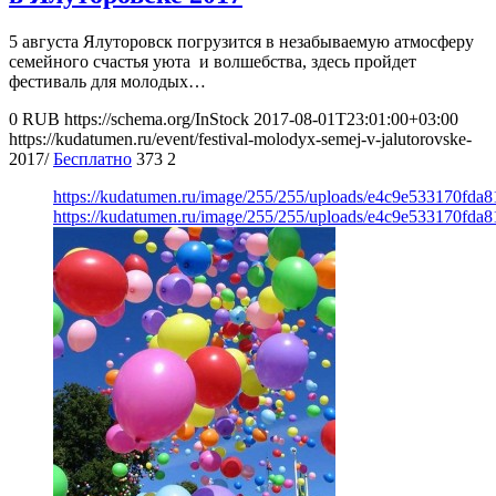
5 августа Ялуторовск погрузится в незабываемую атмосферу
семейного счастья уюта и волшебства, здесь пройдет
фестиваль для молодых…
0
RUB
https://schema.org/InStock
2017-08-01T23:01:00+03:00
https://kudatumen.ru/event/festival-molodyx-semej-v-jalutorovske-
2017/
Бесплатно
373
2
https://kudatumen.ru/image/255/255/uploads/e4c9e533170fd
https://kudatumen.ru/image/255/255/uploads/e4c9e533170fd