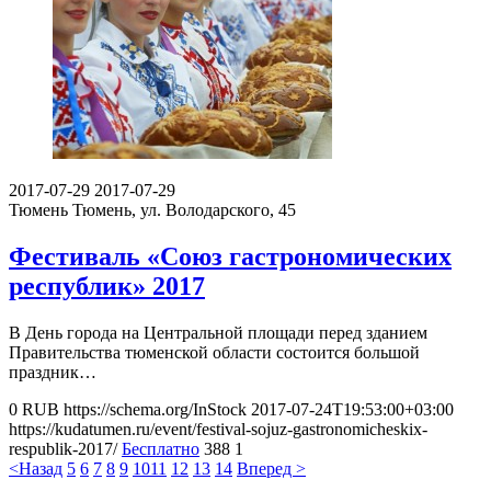
2017-07-29
2017-07-29
Тюмень
Тюмень, ул. Володарского, 45
Фестиваль «Союз гастрономических
республик» 2017
В День города на Центральной площади перед зданием
Правительства тюменской области состоится большой
праздник…
0
RUB
https://schema.org/InStock
2017-07-24T19:53:00+03:00
https://kudatumen.ru/event/festival-sojuz-gastronomicheskix-
respublik-2017/
Бесплатно
388
1
<Назад
5
6
7
8
9
10
11
12
13
14
Вперед >