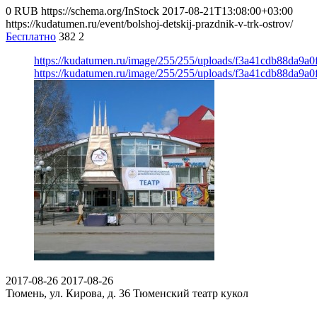
0
RUB
https://schema.org/InStock
2017-08-21T13:08:00+03:00
https://kudatumen.ru/event/bolshoj-detskij-prazdnik-v-trk-ostrov/
Бесплатно
382
2
https://kudatumen.ru/image/255/255/uploads/f3a41cdb88da9a
https://kudatumen.ru/image/255/255/uploads/f3a41cdb88da9a
2017-08-26
2017-08-26
Тюмень, ул. Кирова, д. 36
Тюменский театр кукол