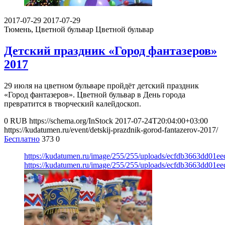
2017-07-29
2017-07-29
Тюмень, Цветной бульвар
Цветной бульвар
Детский праздник «Город фантазеров»
2017
29 июля на цветном бульваре пройдёт детский праздник
«Город фантазеров». Цветной бульвар в День города
превратится в творческий калейдоскоп.
0
RUB
https://schema.org/InStock
2017-07-24T20:04:00+03:00
https://kudatumen.ru/event/detskij-prazdnik-gorod-fantazerov-2017/
Бесплатно
373
0
https://kudatumen.ru/image/255/255/uploads/ecfdb3663dd01e
https://kudatumen.ru/image/255/255/uploads/ecfdb3663dd01e