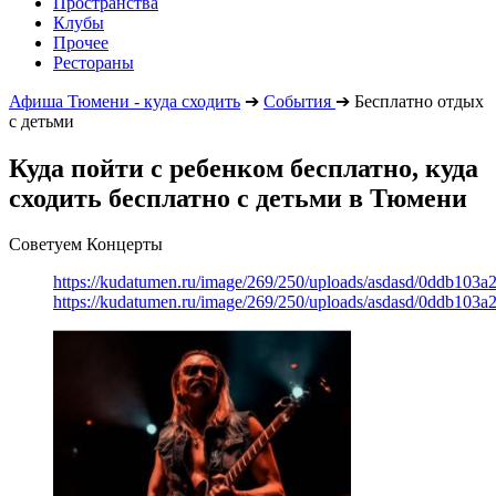
Пространства
Клубы
Прочее
Рестораны
Афиша Тюмени - куда сходить
➔
События
➔
Бесплатно отдых
с детьми
Куда пойти с ребенком бесплатно, куда
сходить бесплатно с детьми в Тюмени
Советуем Концерты
https://kudatumen.ru/image/269/250/uploads/asdasd/0ddb103
https://kudatumen.ru/image/269/250/uploads/asdasd/0ddb103