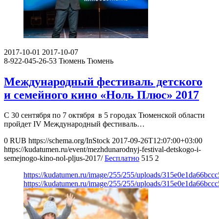
2017-10-01
2017-10-07
8-922-045-26-53
Тюмень
Тюмень
Международный фестиваль детского
и семейного кино «Ноль Плюс» 2017
С 30 сентября по 7 октября в 5 городах Тюменской области
пройдет IV Международный фестиваль…
0
RUB
https://schema.org/InStock
2017-09-26T12:07:00+03:00
https://kudatumen.ru/event/mezhdunarodnyj-festival-detskogo-i-
semejnogo-kino-nol-pljus-2017/
Бесплатно
515
2
https://kudatumen.ru/image/255/255/uploads/315e0e1da66bcc
https://kudatumen.ru/image/255/255/uploads/315e0e1da66bcc