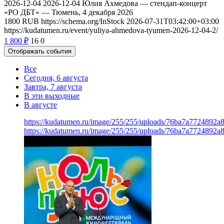
2026-12-04
2026-12-04
Юлия Ахмедова — стендап-концерт
«РО ДБТ» — Тюмень, 4 декабря 2026
1800
RUB
https://schema.org/InStock
2026-07-31T03:42:00+03:00
https://kudatumen.ru/event/yuliya-ahmedova-tyumen-2026-12-04-2/
1 800
₽
16
0
Отображать события
Все
Сегодня, 6 августа
Завтра, 7 августа
В эти выходные
В августе
https://kudatumen.ru/image/255/255/uploads/76ba7a7724892a
https://kudatumen.ru/image/255/255/uploads/76ba7a7724892a