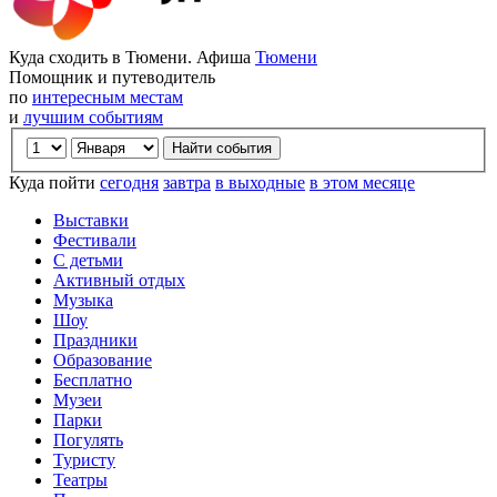
Куда сходить в Тюмени. Афиша
Тюмени
Помощник и путеводитель
по
интересным местам
и
лучшим событиям
Куда пойти
сегодня
завтра
в выходные
в этом месяце
Выставки
Фестивали
С детьми
Активный отдых
Музыка
Шоу
Праздники
Образование
Бесплатно
Музеи
Парки
Погулять
Туристу
Театры