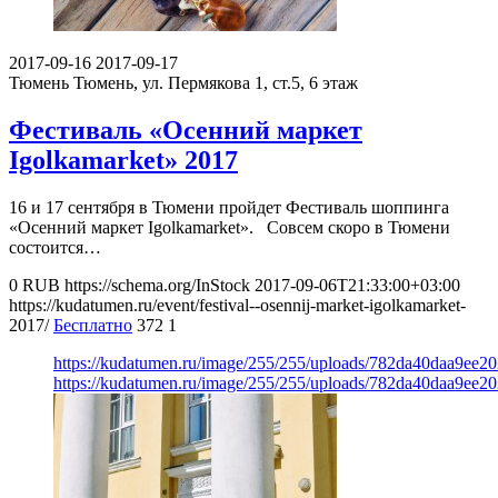
2017-09-16
2017-09-17
Тюмень
Тюмень, ул. Пермякова 1, ст.5, 6 этаж
Фестиваль «Осенний маркет
Igolkamarket» 2017
16 и 17 сентября в Тюмени пройдет Фестиваль шоппинга
«Осенний маркет Igolkamarket». Совсем скоро в Тюмени
состоится…
0
RUB
https://schema.org/InStock
2017-09-06T21:33:00+03:00
https://kudatumen.ru/event/festival--osennij-market-igolkamarket-
2017/
Бесплатно
372
1
https://kudatumen.ru/image/255/255/uploads/782da40daa9ee
https://kudatumen.ru/image/255/255/uploads/782da40daa9ee