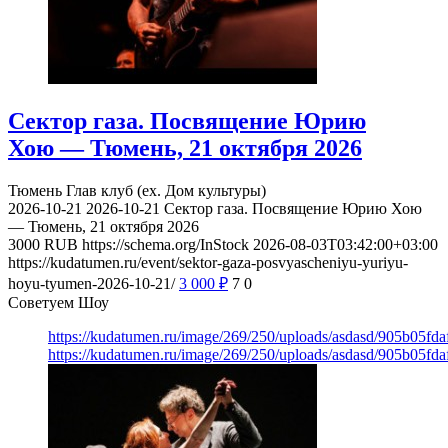
Сектор газа. Посвящение Юрию
Хою — Тюмень, 21 октября 2026
Тюмень
Глав клуб (ex. Дом культуры)
2026-10-21
2026-10-21
Сектор газа. Посвящение Юрию Хою
— Тюмень, 21 октября 2026
3000
RUB
https://schema.org/InStock
2026-08-03T03:42:00+03:00
https://kudatumen.ru/event/sektor-gaza-posvyascheniyu-yuriyu-
hoyu-tyumen-2026-10-21/
3 000
₽
7
0
Советуем Шоу
https://kudatumen.ru/image/269/250/uploads/asdasd/905b05fd
https://kudatumen.ru/image/269/250/uploads/asdasd/905b05fd