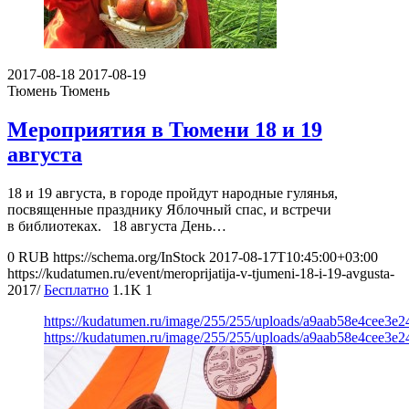
2017-08-18
2017-08-19
Тюмень
Тюмень
Мероприятия в Тюмени 18 и 19
августа
18 и 19 августа, в городе пройдут народные гулянья,
посвященные празднику Яблочный спас, и встречи
в библиотеках. 18 августа День…
0
RUB
https://schema.org/InStock
2017-08-17T10:45:00+03:00
https://kudatumen.ru/event/meroprijatija-v-tjumeni-18-i-19-avgusta-
2017/
Бесплатно
1.1K
1
https://kudatumen.ru/image/255/255/uploads/a9aab58e4cee3e
https://kudatumen.ru/image/255/255/uploads/a9aab58e4cee3e