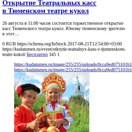
Открытие Театральных касс
в Тюменском театре кукол
26 августа в 11:00 часов состоится торжественное открытие
касс Тюменского театра кукол. Юному тюменскому зрителю
в этот…
0
RUB
https://schema.org/InStock
2017-08-21T12:54:00+03:00
https://kudatumen.ru/event/otkrytie-teatralnyx-kass-v-tjumenskom-
teatre-kukol/
Бесплатно
345
1
https://kudatumen.ru/image/255/255/uploads/0cca9ed075101b
https://kudatumen.ru/image/255/255/uploads/0cca9ed075101b