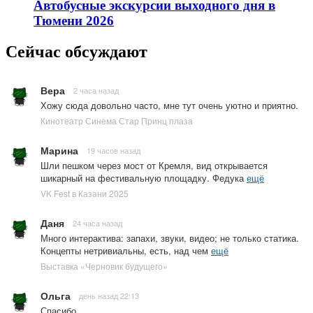
Автобусные экскурсии выходного дня в
Тюмени 2026
Сейчас обсуждают
Вера
2 часа назад
Хожу сюда довольно часто, мне тут очень уютно и приятно.
Кинотеатр Синема Стар Принц плаза
Марина
19 часов назад
Шли пешком через мост от Кремля, вид открывается
шикарный на фестивальную площадку. Федука
ещё
VK Fest в Казани 2025
Даня
24 часа назад
Много интерактива: запахи, звуки, видео; не только статика.
Концепты нетривиальны, есть, над чем
ещё
Выставка «Черновик будущего»
Ольга
день назад 22:13
Спасибо