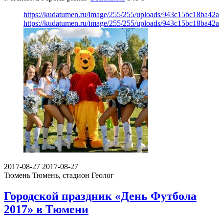
https://kudatumen.ru/image/255/255/uploads/943c15bc18ba4
https://kudatumen.ru/image/255/255/uploads/943c15bc18ba4
2017-08-27
2017-08-27
Тюмень
Тюмень, стадион Геолог
Городской праздник «День Футбола
2017» в Тюмени