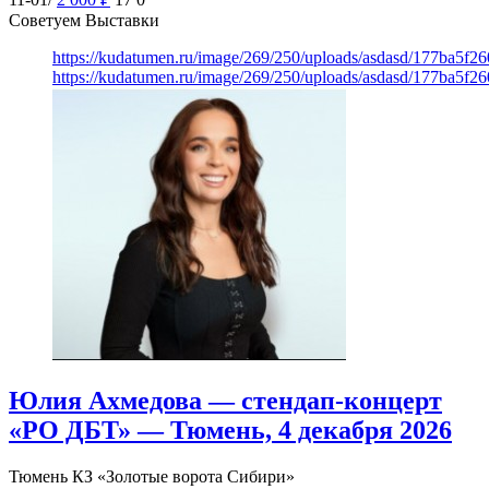
Советуем Выставки
https://kudatumen.ru/image/269/250/uploads/asdasd/177ba5f
https://kudatumen.ru/image/269/250/uploads/asdasd/177ba5f
Юлия Ахмедова — стендап-концерт
«РО ДБТ» — Тюмень, 4 декабря 2026
Тюмень
КЗ «Золотые ворота Сибири»