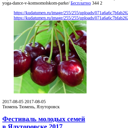
yoga-dance-v-komsomolskom-parke/
Бесплатно
344
2
https://kudatumen.ru/image/255/255/uploads/071a6a6c7bfab
https://kudatumen.ru/image/255/255/uploads/071a6a6c7bfab
2017-08-05
2017-08-05
Тюмень
Тюмень, Ялуторовск
Фестиваль молодых семей
в Ялуторовске 2017