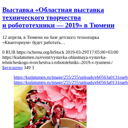
Выставка «Областная выставка
технического творчества
и робототехники — 2019» в Тюмени
12 апреля, в Тюмени на базе детского технопарка
«Кванториум» будет работать…
0
RUB
https://schema.org/InStock
2019-03-29T17:05:00+03:00
https://kudatumen.ru/event/vystavka-oblastnaya-vystavka-
tehnicheskogo-tvorchestva-i-robototehniki--2019-v-tyumeni-/
Бесплатно
349
3
https://kudatumen.ru/image/255/255/uploads/eb0563a0131eae
https://kudatumen.ru/image/255/255/uploads/eb0563a0131eae