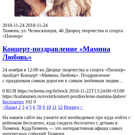
2018-11-24
2018-11-24
Тюмень, ул. Челюскинцев, 46
Дворец творчества и спорта
«Пионер»
Концерт-поздравление «Мамина
Любовь»
24 ноября в 12:00 во Дворце творчества и спорта «Пионер»
пройдет Концерт «Мамина Любовь». Поздравление
с праздником самым дорогим и самым любимым людям…
0
RUB
https://schema.org/InStock
2018-11-22T13:24:00+03:00
https://kudatumen.ru/event/kontsert-pozdravlenie-mamina-ljubov/
Бесплатно
102
0
<Назад
2
3
4
5
6
7
8
9
10
11
12
Вперед >
На нашем сайте вы узнаете всё необходимое про куда пойти с
ребенком бесплатно, куда сходить бесплатно с детьми в
Тюмени. КудаТюмень — это интерактивная афиша самых
интересных событий Тюмени.