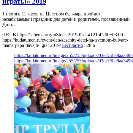
играть!» 2019
1 июня в 11 часов на Цветном бульваре пройдет
незабываемый праздник для детей и родителей, посвященный
Дню…
0
RUB
https://schema.org/InStock
2019-05-24T21:45:00+03:00
https://kudatumen.ru/event/den-zaschity-detej-na-tsvetnom-bulvare-
mama-papa-davajte-igrat-2019/
Бесплатно
528
6
https://kudatumen.ru/image/255/255/uploads/03e2c5ba8aa34
https://kudatumen.ru/image/255/255/uploads/03e2c5ba8aa34