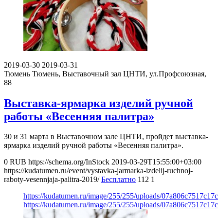
2019-03-30
2019-03-31
Тюмень
Тюмень, Выставочный зал ЦНТИ, ул.Профсоюзная,
88
Выставка-ярмарка изделий ручной
работы «Весенняя палитра»
30 и 31 марта в Выставочном зале ЦНТИ, пройдет выставка-
ярмарка изделий ручной работы «Весенняя палитра».
0
RUB
https://schema.org/InStock
2019-03-29T15:55:00+03:00
https://kudatumen.ru/event/vystavka-jarmarka-izdelij-ruchnoj-
raboty-vesennjaja-palitra-2019/
Бесплатно
112
1
https://kudatumen.ru/image/255/255/uploads/07a806c7517c1
https://kudatumen.ru/image/255/255/uploads/07a806c7517c1