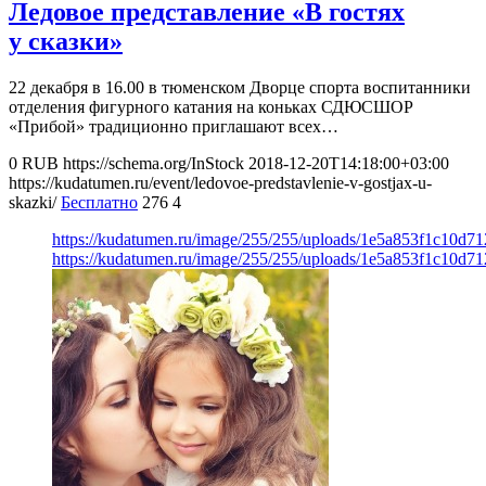
Ледовое представление «В гостях
у сказки»
22 декабря в 16.00 в тюменском Дворце спорта воспитанники
отделения фигурного катания на коньках СДЮСШОР
«Прибой» традиционно приглашают всех…
0
RUB
https://schema.org/InStock
2018-12-20T14:18:00+03:00
https://kudatumen.ru/event/ledovoe-predstavlenie-v-gostjax-u-
skazki/
Бесплатно
276
4
https://kudatumen.ru/image/255/255/uploads/1e5a853f1c10d7
https://kudatumen.ru/image/255/255/uploads/1e5a853f1c10d7