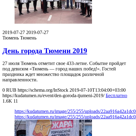
2019-07-27
2019-07-27
Тюмень
Тюмень
День города Тюмени 2019
27 июля Тюмень отметит свое 433-летие. Событие пройдет
под девизом «Тюмень — город наших побед!». Гостей
праздника ждет множество площадок различной
направленности.
0
RUB
https://schema.org/InStock
2019-07-10T13:04:00+03:00
https://kudatumen.ru/event/den-goroda-tjumeni-2019/
Бесплатно
1.6K
11
https://kudatumen.ru/image/255/255/uploads/22aa916a42a1dc
https://kudatumen.ru/image/255/255/uploads/22aa916a42a1dc