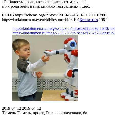
«Библиосумерки», которая пригласит малышей
и их родителей в мир книжно-театральных чудес…
0
RUB
https://schema.org/InStock
2019-04-16T14:13:00+03:00
https://kudatumen.ru/event/bibliosumerki-2019/
Бесплатно
196
1
https://kudatumen.ru/image/255/255/uploads/f1252e255af0c3
https://kudatumen.ru/image/255/255/uploads/f1252e255af0c3
2019-04-12
2019-04-12
Тюмень
Тюмень, проезд Геологоразведчиков, 6а