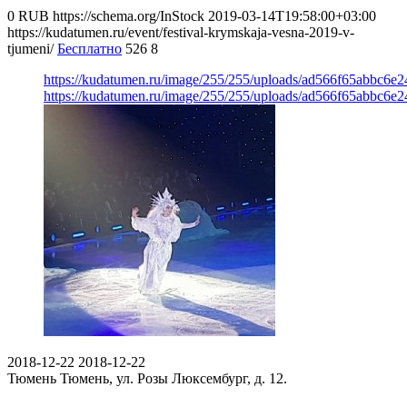
0
RUB
https://schema.org/InStock
2019-03-14T19:58:00+03:00
https://kudatumen.ru/event/festival-krymskaja-vesna-2019-v-
tjumeni/
Бесплатно
526
8
https://kudatumen.ru/image/255/255/uploads/ad566f65abbc6e
https://kudatumen.ru/image/255/255/uploads/ad566f65abbc6e
2018-12-22
2018-12-22
Тюмень
Тюмень, ул. Розы Люксембург, д. 12.