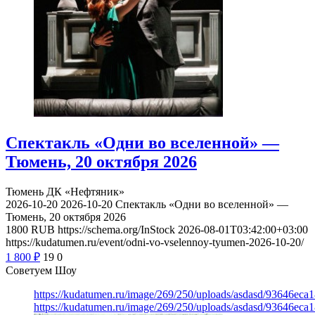
Спектакль «Одни во вселенной» —
Тюмень, 20 октября 2026
Тюмень
ДК «Нефтяник»
2026-10-20
2026-10-20
Спектакль «Одни во вселенной» —
Тюмень, 20 октября 2026
1800
RUB
https://schema.org/InStock
2026-08-01T03:42:00+03:00
https://kudatumen.ru/event/odni-vo-vselennoy-tyumen-2026-10-20/
1 800
₽
19
0
Советуем Шоу
https://kudatumen.ru/image/269/250/uploads/asdasd/93646eca
https://kudatumen.ru/image/269/250/uploads/asdasd/93646eca