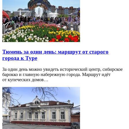
Тюмень за один день: маршрут от старого
города к Туре
За один день можно увидеть исторический центр, сибирское
барокко и главную набережную города. Маршрут идёт
от купеческих домов…