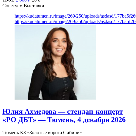
Советуем Выставки
https://kudatumen.ru/image/269/250/uploads/asdasd/177ba5f
https://kudatumen.ru/image/269/250/uploads/asdasd/177ba5f
Юлия Ахмедова — стендап-концерт
«РО ДБТ» — Тюмень, 4 декабря 2026
Тюмень
КЗ «Золотые ворота Сибири»