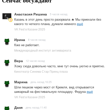
Сейчас обсуждают
Анастасия Ришина
5 часов назад
Казань в этот день просто разорвала 🔥 Мы приехали без
какого то четкого плана, думали немного
ещё
VK Fest в Казани 2025
Ирина
8 часов назад
Кже не работает.
Международный институт антиквариата
Вера
12 часов назад
Хожу сюда довольно часто, мне тут очень уютно и приятно.
Кинотеатр Синема Стар Принц плаза
Марина
день назад 16:25
Шли пешком через мост от Кремля, вид открывается
шикарный на фестивальную площадку. Федука
ещё
VK Fest в Казани 2025
Даня
день назад 11:40