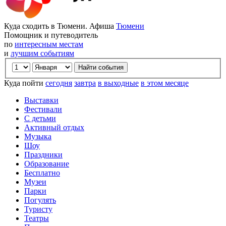
Куда сходить в Тюмени. Афиша
Тюмени
Помощник и путеводитель
по
интересным местам
и
лучшим событиям
Куда пойти
сегодня
завтра
в выходные
в этом месяце
Выставки
Фестивали
С детьми
Активный отдых
Музыка
Шоу
Праздники
Образование
Бесплатно
Музеи
Парки
Погулять
Туристу
Театры