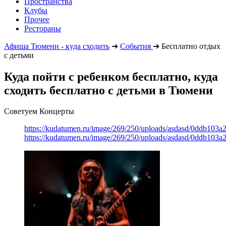
Пространства
Клубы
Прочее
Рестораны
Афиша Тюмени - куда сходить
➔
События
➔
Бесплатно отдых
с детьми
Куда пойти с ребенком бесплатно, куда
сходить бесплатно с детьми в Тюмени
Советуем Концерты
https://kudatumen.ru/image/269/250/uploads/asdasd/0ddb103
https://kudatumen.ru/image/269/250/uploads/asdasd/0ddb103