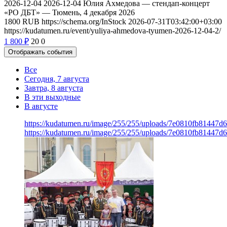
2026-12-04
2026-12-04
Юлия Ахмедова — стендап-концерт
«РО ДБТ» — Тюмень, 4 декабря 2026
1800
RUB
https://schema.org/InStock
2026-07-31T03:42:00+03:00
https://kudatumen.ru/event/yuliya-ahmedova-tyumen-2026-12-04-2/
1 800
₽
20
0
Отображать события
Все
Сегодня, 7 августа
Завтра, 8 августа
В эти выходные
В августе
https://kudatumen.ru/image/255/255/uploads/7e0810fb81447
https://kudatumen.ru/image/255/255/uploads/7e0810fb81447