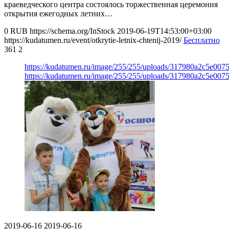
краеведческого центра состоялось торжественная церемония
открытия ежегодных летних…
0
RUB
https://schema.org/InStock
2019-06-19T14:53:00+03:00
https://kudatumen.ru/event/otkrytie-letnix-chtenij-2019/
Бесплатно
361
2
https://kudatumen.ru/image/255/255/uploads/317980a2c5e007
https://kudatumen.ru/image/255/255/uploads/317980a2c5e007
2019-06-16
2019-06-16