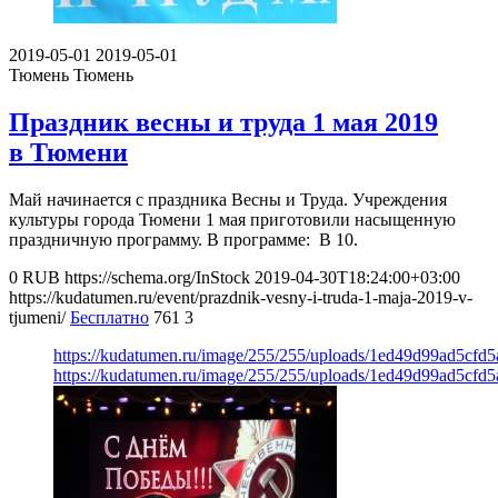
2019-05-01
2019-05-01
Тюмень
Тюмень
Праздник весны и труда 1 мая 2019
в Тюмени
Май начинается с праздника Весны и Труда. Учреждения
культуры города Тюмени 1 мая приготовили насыщенную
праздничную программу. В программе: В 10.
0
RUB
https://schema.org/InStock
2019-04-30T18:24:00+03:00
https://kudatumen.ru/event/prazdnik-vesny-i-truda-1-maja-2019-v-
tjumeni/
Бесплатно
761
3
https://kudatumen.ru/image/255/255/uploads/1ed49d99ad5cfd
https://kudatumen.ru/image/255/255/uploads/1ed49d99ad5cfd