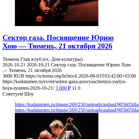
Сектор газа. Посвящение Юрию
Хою — Тюмень, 21 октября 2026
Тюмень
Глав клуб (ex. Дом культуры)
2026-10-21
2026-10-21
Сектор газа. Посвящение Юрию Хою
— Тюмень, 21 октября 2026
3000
RUB
https://schema.org/InStock
2026-08-03T03:42:00+03:00
https://kudatumen.ru/event/sektor-gaza-posvyascheniyu-yuriyu-
hoyu-tyumen-2026-10-21/
3 000
₽
11
0
Советуем Шоу
https://kudatumen.ru/image/269/250/uploads/asdasd/905b05fd
https://kudatumen.ru/image/269/250/uploads/asdasd/905b05fd