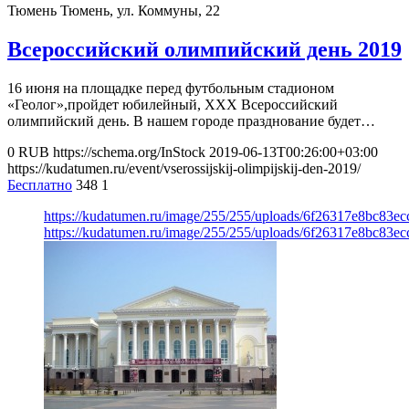
Тюмень
Тюмень, ул. Коммуны, 22
Всероссийский олимпийский день 2019
16 июня на площадке перед футбольным стадионом
«Геолог»,пройдет юбилейный, XXX Всероссийский
олимпийский день. В нашем городе празднование будет…
0
RUB
https://schema.org/InStock
2019-06-13T00:26:00+03:00
https://kudatumen.ru/event/vserossijskij-olimpijskij-den-2019/
Бесплатно
348
1
https://kudatumen.ru/image/255/255/uploads/6f26317e8bc83e
https://kudatumen.ru/image/255/255/uploads/6f26317e8bc83e