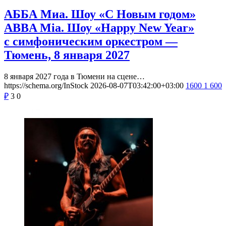
АББА Миа. Шоу «С Новым годом»
ABBA Mia. Шоу «Happy New Year»
с симфоническим оркестром —
Тюмень, 8 января 2027
8 января 2027 года в Тюмени на сцене…
https://schema.org/InStock
2026-08-07T03:42:00+03:00
1600
1 600
₽
3
0