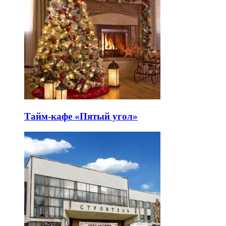
Тайм-кафе «Пятый угол»