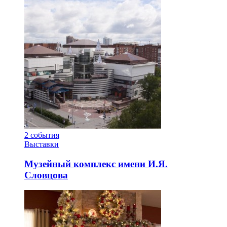
2
события
Выставки
Музейный комплекс имени И.Я.
Словцова