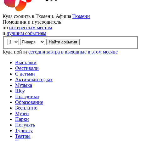
Куда сходить в Тюмени. Афиша
Тюмени
Помощник и путеводитель
по
интересным местам
и
лучшим событиям
Куда пойти
сегодня
завтра
в выходные
в этом месяце
Выставки
Фестивали
С детьми
Активный отдых
Музыка
Шоу
Праздники
Образование
Бесплатно
Музеи
Парки
Погулять
Туристу
Театры