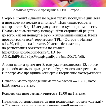
Большой детский праздник в ТРК Остров»
Скоро в школу! Давайте не будем терять последние дни лета
и проведем их весело и с пользой. Приглашаются дети
в возрасте от 8 до 12 лет для участия в кулинарном квесте.
Помогите знаменитому повару найти старинный рецепт
до того, как он попадет в руки к злоумышленникам. Квест
проводится на всей территории ТРЦ «Остров». Начало
в 14.30, сбор — на 1 этаже. Участие бесплатное,
но регистрация обязательна по ссылке:
https://docs.google.com/forms/d/1D_Ie-
AXRzIhlPH8u585ycWqzqHgsuIRju-a4mJD0c7Q/edit.
А если вашим детям нет 8, или уже исполнилось 12, то все
равно обязательно приходите — будет много интересного.
В программе праздника концерт и творческие мастер-классы.
Начало и место проведения мастер-классов — 13:00, кафе
ЕДА-маркет, 3 этаж.
Концертная программа начнется в 15:00 на 1 этаже.
Праздник организовывается при поддержке портала «Детки!»
и Департамента по спорту и молодежной политике