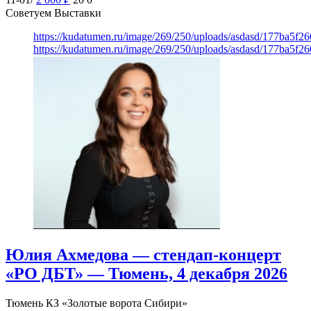
Советуем Выставки
https://kudatumen.ru/image/269/250/uploads/asdasd/177ba5f
https://kudatumen.ru/image/269/250/uploads/asdasd/177ba5f
Юлия Ахмедова — стендап-концерт
«РО ДБТ» — Тюмень, 4 декабря 2026
Тюмень
КЗ «Золотые ворота Сибири»