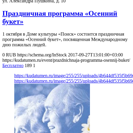
ул. Александра Пушкина, д. 10
Праздничная программа «Осенний
букет»
1 октября в Доме культуры «Поиск» состоится праздничная
программа «Осенний букет», посвященная Международному
дню пожилых людей.
0
RUB
https://schema.org/InStock
2017-09-27T13:01:00+03:00
https://kudatumen.ru/event/prazdnichnaja-programma-osennij-buket/
Бесплатно
189
1
https://kudatumen.ru/image/255/255/uploads/4b644df535f5b
https://kudatumen.ru/image/255/255/uploads/4b644df535f5b