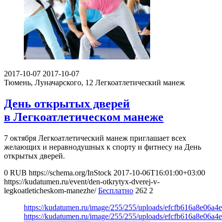
2017-10-07
2017-10-07
Тюмень, Луначарского, 12
Легкоатлетический манеж
День открытых дверей
в Легкоатлетическом манеже
7 октября Легкоатлетический манеж приглашает всех
желающих и неравнодушных к спорту и фитнесу на День
открытых дверей.
0
RUB
https://schema.org/InStock
2017-10-06T16:01:00+03:00
https://kudatumen.ru/event/den-otkrytyx-dverej-v-
legkoatleticheskom-manezhe/
Бесплатно
262
2
https://kudatumen.ru/image/255/255/uploads/efcfb616a8e06a
https://kudatumen.ru/image/255/255/uploads/efcfb616a8e06a