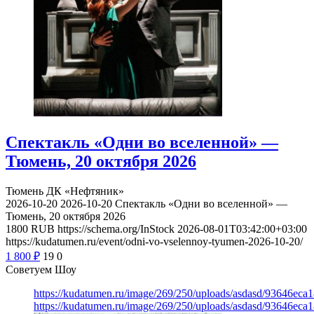
Спектакль «Одни во вселенной» —
Тюмень, 20 октября 2026
Тюмень
ДК «Нефтяник»
2026-10-20
2026-10-20
Спектакль «Одни во вселенной» —
Тюмень, 20 октября 2026
1800
RUB
https://schema.org/InStock
2026-08-01T03:42:00+03:00
https://kudatumen.ru/event/odni-vo-vselennoy-tyumen-2026-10-20/
1 800
₽
19
0
Советуем Шоу
https://kudatumen.ru/image/269/250/uploads/asdasd/93646eca
https://kudatumen.ru/image/269/250/uploads/asdasd/93646eca