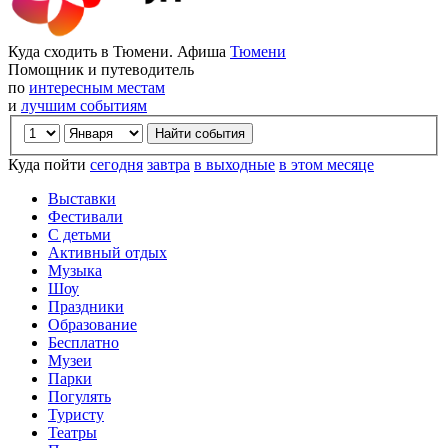
Куда сходить в Тюмени. Афиша
Тюмени
Помощник и путеводитель
по
интересным местам
и
лучшим событиям
Куда пойти
сегодня
завтра
в выходные
в этом месяце
Выставки
Фестивали
С детьми
Активный отдых
Музыка
Шоу
Праздники
Образование
Бесплатно
Музеи
Парки
Погулять
Туристу
Театры