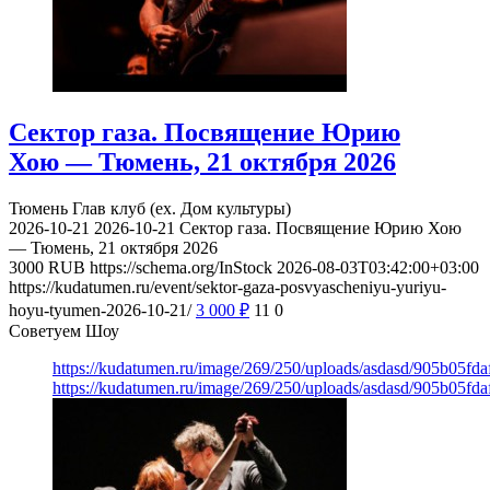
Сектор газа. Посвящение Юрию
Хою — Тюмень, 21 октября 2026
Тюмень
Глав клуб (ex. Дом культуры)
2026-10-21
2026-10-21
Сектор газа. Посвящение Юрию Хою
— Тюмень, 21 октября 2026
3000
RUB
https://schema.org/InStock
2026-08-03T03:42:00+03:00
https://kudatumen.ru/event/sektor-gaza-posvyascheniyu-yuriyu-
hoyu-tyumen-2026-10-21/
3 000
₽
11
0
Советуем Шоу
https://kudatumen.ru/image/269/250/uploads/asdasd/905b05fd
https://kudatumen.ru/image/269/250/uploads/asdasd/905b05fd