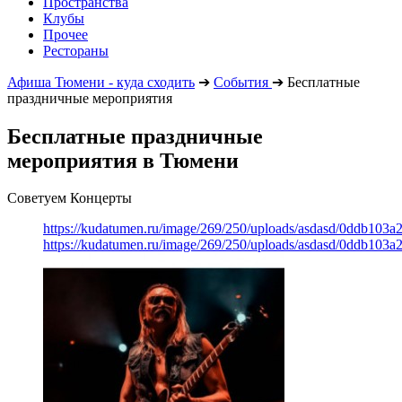
Пространства
Клубы
Прочее
Рестораны
Афиша Тюмени - куда сходить
➔
События
➔
Бесплатные
праздничные мероприятия
Бесплатные праздничные
мероприятия в Тюмени
Советуем Концерты
https://kudatumen.ru/image/269/250/uploads/asdasd/0ddb103
https://kudatumen.ru/image/269/250/uploads/asdasd/0ddb103