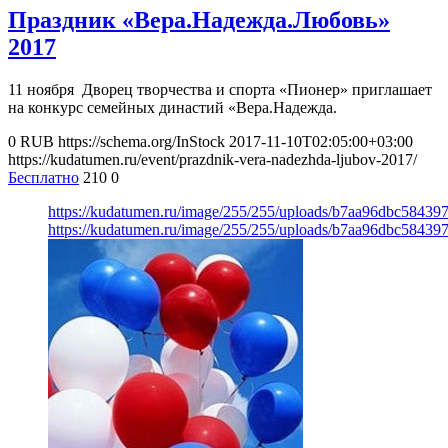
Праздник «Вера.Надежда.Любовь»
2017
11 ноября Дворец творчества и спорта «Пионер» приглашает
на конкурс семейных династий «Вера.Надежда.
0
RUB
https://schema.org/InStock
2017-11-10T02:05:00+03:00
https://kudatumen.ru/event/prazdnik-vera-nadezhda-ljubov-2017/
Бесплатно
210
0
https://kudatumen.ru/image/255/255/uploads/b7aa96dbc58439
https://kudatumen.ru/image/255/255/uploads/b7aa96dbc58439