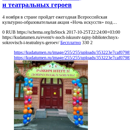
и театральных героев
4 ноября в стране пройдет ежегодная Всероссийская
культурно-образовательная акция «Ночь искусств» под…
0
RUB
https://schema.org/InStock
2017-10-25T22:24:00+03:00
https://kudatumen.ru/event/v-noch-iskusstv-tajny-bibliotechnyx-
sokrovisch-i-teatralnyx-geroev/
Бесплатно
330
2
https://kudatumen.ru/image/255/255/uploads/353223e7caf079
https://kudatumen.ru/image/255/255/uploads/353223e7caf079