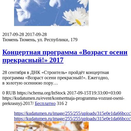
2017-09-28
2017-09-28
Тюмень
Тюмень, ул. Республики, 179
Концертная программа «Возраст осени
прекрасный!» 2017
28 сентября в ДНК «Строитель» пройдёт концертная
программа «Возраст осени прекрасный!». Ежегодно,
в золотую осеннюю пору…
0
RUB
https://schema.org/InStock
2017-09-15T19:33:00+03:00
https://kudatumen.ru/event/kontsertnaja-programma-vozrast-oseni-
prekrasnyj-2017/
Бесплатно
316
2
https://kudatumen.ru/image/255/255/uploads/315e0e1da66bcc
https://kudatumen.ru/image/255/255/uploads/315e0e1da66bcc