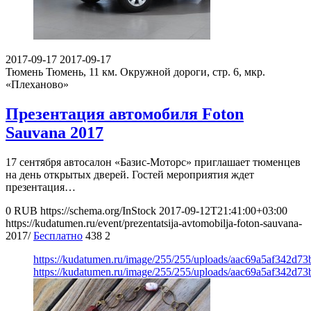
2017-09-17
2017-09-17
Тюмень
Тюмень, 11 км. Окружной дороги, стр. 6, мкр.
«Плеханово»
Презентация автомобиля Foton
Sauvana 2017
17 сентября автосалон «Базис-Моторс» приглашает тюменцев
на день открытых дверей. Гостей мероприятия ждет
презентация…
0
RUB
https://schema.org/InStock
2017-09-12T21:41:00+03:00
https://kudatumen.ru/event/prezentatsija-avtomobilja-foton-sauvana-
2017/
Бесплатно
438
2
https://kudatumen.ru/image/255/255/uploads/aac69a5af342d
https://kudatumen.ru/image/255/255/uploads/aac69a5af342d