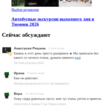
Выбор редакции
Автобусные экскурсии выходного дня в
Тюмени 2026
Сейчас обсуждают
Анастасия Ришина
2 часа назад
Казань в этот день просто разорвала 🔥 Мы приехали без
какого то четкого плана, думали немного
ещё
VK Fest в Казани 2025
Ирина
5 часов назад
Кже не работает.
Международный институт антиквариата
Вера
10 часов назад
Хожу сюда довольно часто, мне тут очень уютно и приятно.
Кинотеатр Синема Стар Принц плаза