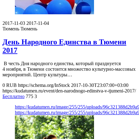
2017-11-03
2017-11-04
Тюмень
Тюмень
День Народного Единства в Тюмени
2017
В честь Дня народного единства, который празднуется
4 ноября, в Тюмени состоится множество культурно-массовых
мероприятий. Центр культуры…
0
RUB
https://schema.org/InStock
2017-10-30T23:07:00+03:00
https://kudatumen.ru/event/den-narodnogo-edinstva-v-tjumeni-2017/
Бесплатно
775
3
https://kudatumen.ru/image/255/255/uploads/96c321388d2b9
https://kudatumen.ru/image/255/255/uploads/96c321388d2b9