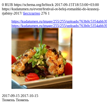
0
RUB
https://schema.org/InStock
2017-09-15T18:53:00+03:00
https://kudatumen.ru/event/festival-ot-beloj-romashki-do-krasnoj-
rjabiny-2017/
Бесплатно
276
1
https://kudatumen.ru/image/255/255/uploads/763b0c5354abb3
https://kudatumen.ru/image/255/255/uploads/763b0c5354abb3
2017-09-15
2017-10-15
Тюмень
Тюмень