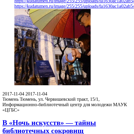
https://kudatumen.ru/image/255/255/uploads/fa1630ac1a02ab
https://kudatumen.ru/image/255/255/uploads/fa1630ac1a02ab
2017-11-04
2017-11-04
Тюмень
Тюмень, ул. Червишевский тракт, 15/1,
Информационно-библиотечный центр для молодежи МАУК
«ЦГБС»
В «Ночь искусств» — тайны
библиотечных сокровищ