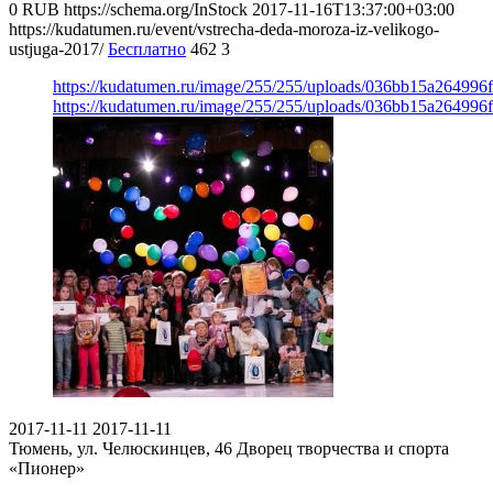
0
RUB
https://schema.org/InStock
2017-11-16T13:37:00+03:00
https://kudatumen.ru/event/vstrecha-deda-moroza-iz-velikogo-
ustjuga-2017/
Бесплатно
462
3
https://kudatumen.ru/image/255/255/uploads/036bb15a26499
https://kudatumen.ru/image/255/255/uploads/036bb15a26499
2017-11-11
2017-11-11
Тюмень, ул. Челюскинцев, 46
Дворец творчества и спорта
«Пионер»