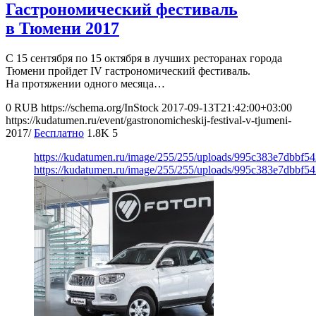
Гастрономический фестиваль
в Тюмени 2017
С 15 сентября по 15 октября в лучших ресторанах города
Тюмени пройдет IV гастрономический фестиваль.
На протяжении одного месяца…
0
RUB
https://schema.org/InStock
2017-09-13T21:42:00+03:00
https://kudatumen.ru/event/gastronomicheskij-festival-v-tjumeni-
2017/
Бесплатно
1.8K
5
https://kudatumen.ru/image/255/255/uploads/995c383e7dbbf5
https://kudatumen.ru/image/255/255/uploads/995c383e7dbbf5