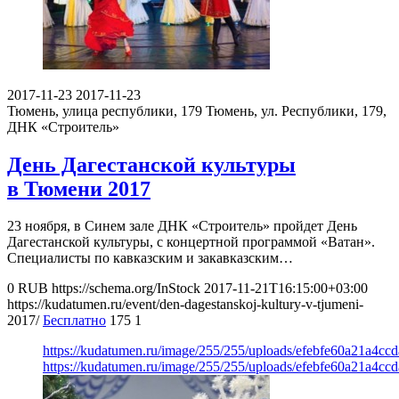
2017-11-23
2017-11-23
Тюмень, улица республики, 179
Тюмень, ул. Республики, 179,
ДНК «Строитель»
День Дагестанской культуры
в Тюмени 2017
23 ноября, в Синем зале ДНК «Строитель» пройдет День
Дагестанской культуры, с концертной программой «Ватан».
Специалисты по кавказским и закавказским…
0
RUB
https://schema.org/InStock
2017-11-21T16:15:00+03:00
https://kudatumen.ru/event/den-dagestanskoj-kultury-v-tjumeni-
2017/
Бесплатно
175
1
https://kudatumen.ru/image/255/255/uploads/efebfe60a21a4cc
https://kudatumen.ru/image/255/255/uploads/efebfe60a21a4cc