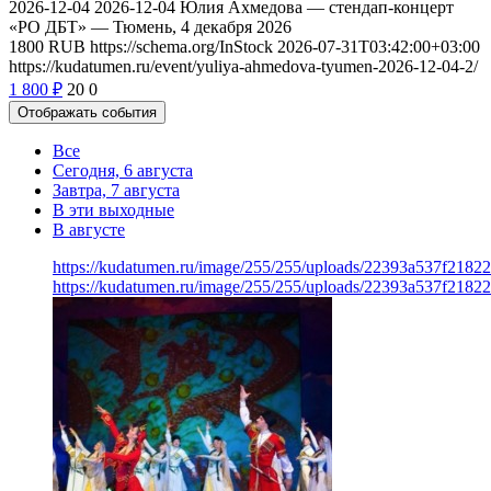
2026-12-04
2026-12-04
Юлия Ахмедова — стендап-концерт
«РО ДБТ» — Тюмень, 4 декабря 2026
1800
RUB
https://schema.org/InStock
2026-07-31T03:42:00+03:00
https://kudatumen.ru/event/yuliya-ahmedova-tyumen-2026-12-04-2/
1 800
₽
20
0
Отображать события
Все
Сегодня, 6 августа
Завтра, 7 августа
В эти выходные
В августе
https://kudatumen.ru/image/255/255/uploads/22393a537f218
https://kudatumen.ru/image/255/255/uploads/22393a537f218