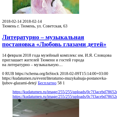
2018-02-14
2018-02-14
Тюмень
г. Тюмень, ул. Советская, 63
Литературно – музыкальная
постановка «Любовь глазами детей»
14 февраля 2018 года музейный комплекс им. И.Я. Словцова
приглашает жителей Тюмени и гостей города
на литературно – музыкальную…
0
RUB
https://schema.org/InStock
2018-02-09T15:14:00+03:00
https://kudatumen.ru/event/literaturno-muzykalnaja-postanovka-
ljubov-glazami-detej/
Бесплатно
58
1
https://kudatumen.ru/image/255/255/uploads/0c7f3acebd7865
https://kudatumen.ru/image/255/255/uploads/0c7f3acebd7865