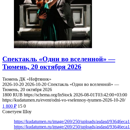
Спектакль «Одни во вселенной» —
Тюмень, 20 октября 2026
Тюмень
ДК «Нефтяник»
2026-10-20
2026-10-20
Спектакль «Одни во вселенной» —
Тюмень, 20 октября 2026
1800
RUB
https://schema.org/InStock
2026-08-01T03:42:00+03:00
https://kudatumen.ru/event/odni-vo-vselennoy-tyumen-2026-10-20/
1 800
₽
15
0
Советуем Шоу
https://kudatumen.ru/image/269/250/uploads/asdasd/93646eca
https://kudatumen.ru/image/269/250/uploads/asdasd/93646eca