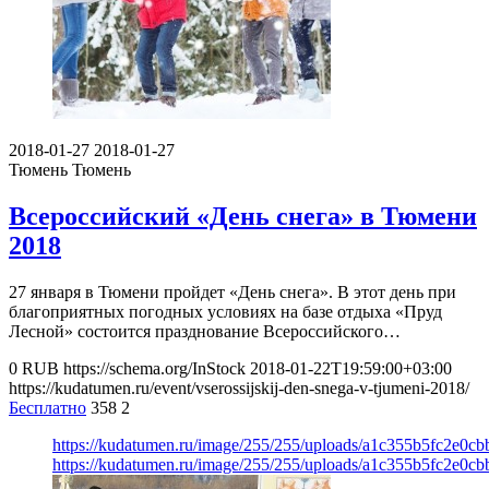
2018-01-27
2018-01-27
Тюмень
Тюмень
Всероссийский «День снега» в Тюмени
2018
27 января в Тюмени пройдет «День снега». В этот день при
благоприятных погодных условиях на базе отдыха «Пруд
Лесной» состоится празднование Всероссийского…
0
RUB
https://schema.org/InStock
2018-01-22T19:59:00+03:00
https://kudatumen.ru/event/vserossijskij-den-snega-v-tjumeni-2018/
Бесплатно
358
2
https://kudatumen.ru/image/255/255/uploads/a1c355b5fc2e0c
https://kudatumen.ru/image/255/255/uploads/a1c355b5fc2e0c