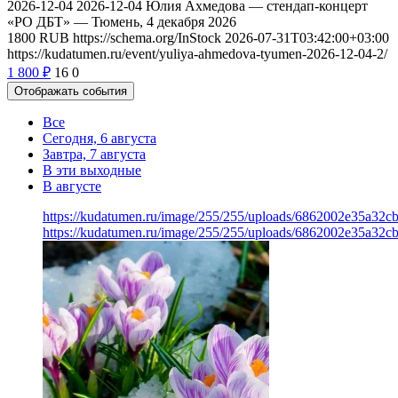
2026-12-04
2026-12-04
Юлия Ахмедова — стендап-концерт
«РО ДБТ» — Тюмень, 4 декабря 2026
1800
RUB
https://schema.org/InStock
2026-07-31T03:42:00+03:00
https://kudatumen.ru/event/yuliya-ahmedova-tyumen-2026-12-04-2/
1 800
₽
16
0
Отображать события
Все
Сегодня, 6 августа
Завтра, 7 августа
В эти выходные
В августе
https://kudatumen.ru/image/255/255/uploads/6862002e35a32c
https://kudatumen.ru/image/255/255/uploads/6862002e35a32c