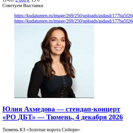
Советуем Выставки
https://kudatumen.ru/image/269/250/uploads/asdasd/177ba5f
https://kudatumen.ru/image/269/250/uploads/asdasd/177ba5f
Юлия Ахмедова — стендап-концерт
«РО ДБТ» — Тюмень, 4 декабря 2026
Тюмень
КЗ «Золотые ворота Сибири»