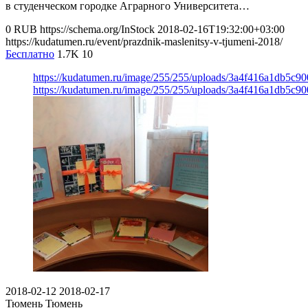
в студенческом городке Аграрного Университета…
0
RUB
https://schema.org/InStock
2018-02-16T19:32:00+03:00
https://kudatumen.ru/event/prazdnik-maslenitsy-v-tjumeni-2018/
Бесплатно
1.7K
10
https://kudatumen.ru/image/255/255/uploads/3a4f416a1db5c
https://kudatumen.ru/image/255/255/uploads/3a4f416a1db5c
2018-02-12
2018-02-17
Тюмень
Тюмень