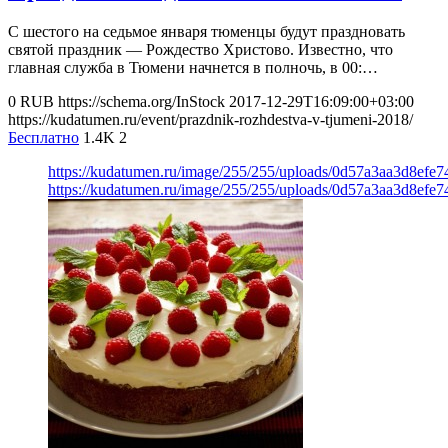
С шестого на седьмое января тюменцы будут праздновать
святой праздник — Рождество Христово. Известно, что
главная служба в Тюмени начнется в полночь, в 00:…
0
RUB
https://schema.org/InStock
2017-12-29T16:09:00+03:00
https://kudatumen.ru/event/prazdnik-rozhdestva-v-tjumeni-2018/
Бесплатно
1.4K
2
https://kudatumen.ru/image/255/255/uploads/0d57a3aa3d8efe
https://kudatumen.ru/image/255/255/uploads/0d57a3aa3d8efe