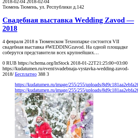
2018-02-04
2018-02-04
Тюмень
Тюмень, ул. Республики д.142
Свадебная выставка Wedding Zavod —
2018
4 февраля 2018 в Тюменском Технопарке состоится VII
свадебная выставка #WEDDINGzavod. На одной площадке
соберутся представители всех крупнейших…
0
RUB
https://schema.org/InStock
2018-01-22T21:25:00+03:00
https://kudatumen.ru/event/svadebnaja-vystavka-wedding-zavod-
2018/
Бесплатно
388
3
https://kudatumen.ru/image/255/255/uploads/8d9c181aa2ebfa
https://kudatumen.ru/image/255/255/uploads/8d9c181aa2ebfa