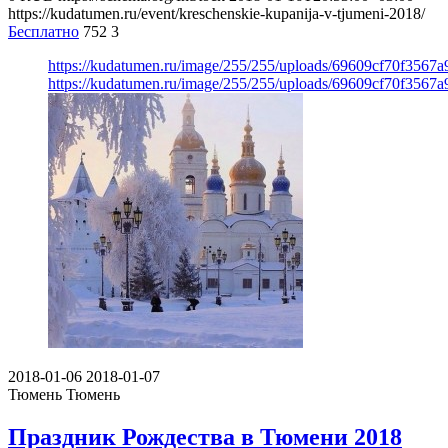
https://kudatumen.ru/event/kreschenskie-kupanija-v-tjumeni-2018/
Бесплатно
752
3
https://kudatumen.ru/image/255/255/uploads/69609cf70f3567
https://kudatumen.ru/image/255/255/uploads/69609cf70f3567
2018-01-06
2018-01-07
Тюмень
Тюмень
Праздник Рождества в Тюмени 2018