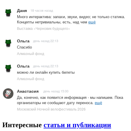
Даня
18 часов назад
Много интерактива: запахи, звуки, видео; не только статика.
Концепты нетривиальны, есть, над чем
ещё
Выставка «Черновик будущего»
Ольга
день назад 22:13
Спасибо
Алмазный фонд
Ольга
день назад 22:13
можно ли онлайн купить билеты
Алмазный фонд
Анастасия
день назад 15:00
Да, конечно, как появится информация - мы напишем. Пока
организаторы не сообщают дату переноса.
ещё
Московский Ночной велофестиваль 2026
Интересные
статьи и публикации