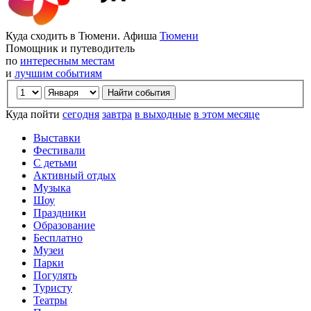
Куда сходить в Тюмени. Афиша
Тюмени
Помощник и путеводитель
по
интересным местам
и
лучшим событиям
Куда пойти
сегодня
завтра
в выходные
в этом месяце
Выставки
Фестивали
С детьми
Активный отдых
Музыка
Шоу
Праздники
Образование
Бесплатно
Музеи
Парки
Погулять
Туристу
Театры