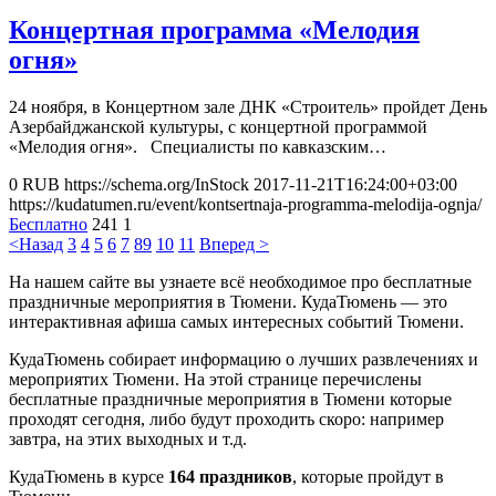
Концертная программа «Мелодия
огня»
24 ноября, в Концертном зале ДНК «Строитель» пройдет День
Азербайджанской культуры, с концертной программой
«Мелодия огня». Специалисты по кавказским…
0
RUB
https://schema.org/InStock
2017-11-21T16:24:00+03:00
https://kudatumen.ru/event/kontsertnaja-programma-melodija-ognja/
Бесплатно
241
1
<Назад
3
4
5
6
7
8
9
10
11
Вперед >
На нашем сайте вы узнаете всё необходимое про бесплатные
праздничные мероприятия в Тюмени. КудаТюмень — это
интерактивная афиша самых интересных событий Тюмени.
КудаТюмень собирает информацию о лучших развлечениях и
мероприятих Тюмени. На этой странице перечислены
бесплатные праздничные мероприятия в Тюмени которые
проходят сегодня, либо будут проходить скоро: например
завтра, на этих выходных и т.д.
КудаТюмень в курсе
164 праздников
, которые пройдут в