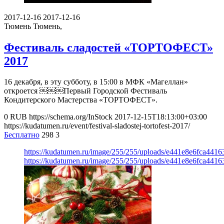
2017-12-16
2017-12-16
Тюмень
Тюмень,
Фестиваль сладостей «ТОРТОФЕСТ»
2017
16 декабря, в эту субботу, в 15:00 в МФК «Магеллан»
откроется ￼￼￼Первый Городской Фестиваль
Кондитерского Мастерства «ТОРТОФЕСТ».
0
RUB
https://schema.org/InStock
2017-12-15T18:13:00+03:00
https://kudatumen.ru/event/festival-sladostej-tortofest-2017/
Бесплатно
298
3
https://kudatumen.ru/image/255/255/uploads/e441e8e6fca441
https://kudatumen.ru/image/255/255/uploads/e441e8e6fca441