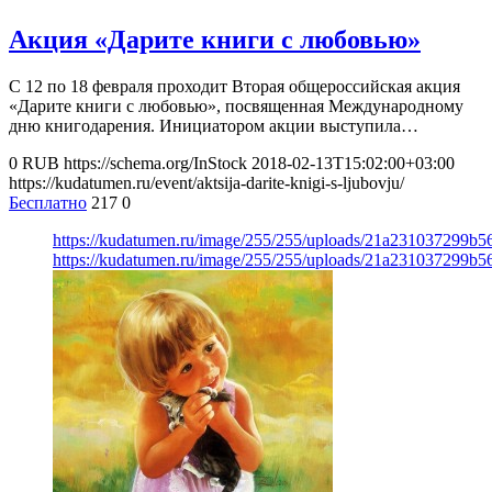
Акция «Дарите книги с любовью»
С 12 по 18 февраля проходит Вторая общероссийская акция
«Дарите книги с любовью», посвященная Международному
дню книгодарения. Инициатором акции выступила…
0
RUB
https://schema.org/InStock
2018-02-13T15:02:00+03:00
https://kudatumen.ru/event/aktsija-darite-knigi-s-ljubovju/
Бесплатно
217
0
https://kudatumen.ru/image/255/255/uploads/21a231037299b
https://kudatumen.ru/image/255/255/uploads/21a231037299b