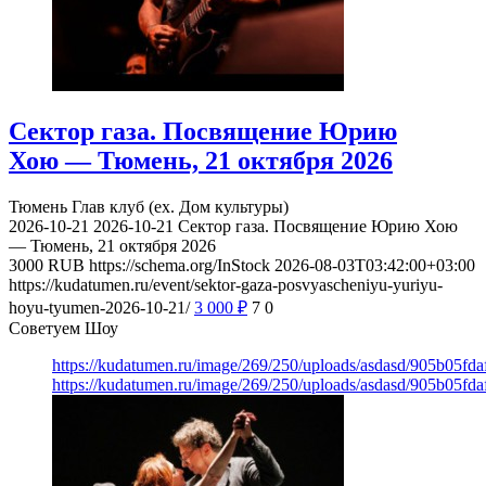
Сектор газа. Посвящение Юрию
Хою — Тюмень, 21 октября 2026
Тюмень
Глав клуб (ex. Дом культуры)
2026-10-21
2026-10-21
Сектор газа. Посвящение Юрию Хою
— Тюмень, 21 октября 2026
3000
RUB
https://schema.org/InStock
2026-08-03T03:42:00+03:00
https://kudatumen.ru/event/sektor-gaza-posvyascheniyu-yuriyu-
hoyu-tyumen-2026-10-21/
3 000
₽
7
0
Советуем Шоу
https://kudatumen.ru/image/269/250/uploads/asdasd/905b05fd
https://kudatumen.ru/image/269/250/uploads/asdasd/905b05fd