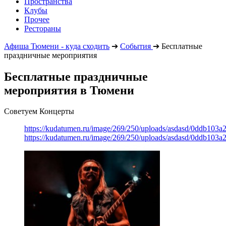
Пространства
Клубы
Прочее
Рестораны
Афиша Тюмени - куда сходить
➔
События
➔
Бесплатные
праздничные мероприятия
Бесплатные праздничные
мероприятия в Тюмени
Советуем Концерты
https://kudatumen.ru/image/269/250/uploads/asdasd/0ddb103
https://kudatumen.ru/image/269/250/uploads/asdasd/0ddb103