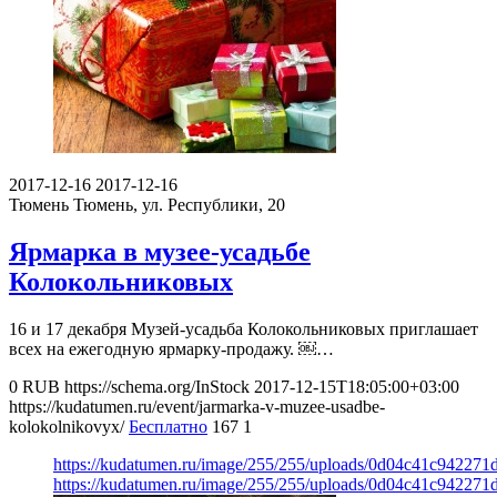
2017-12-16
2017-12-16
Тюмень
Тюмень, ул. Республики, 20
Ярмарка в музее-усадьбе
Колокольниковых
16 и 17 декабря Музей-усадьба Колокольниковых приглашает
всех на ежегодную ярмарку-продажу. ￼…
0
RUB
https://schema.org/InStock
2017-12-15T18:05:00+03:00
https://kudatumen.ru/event/jarmarka-v-muzee-usadbe-
kolokolnikovyx/
Бесплатно
167
1
https://kudatumen.ru/image/255/255/uploads/0d04c41c942271
https://kudatumen.ru/image/255/255/uploads/0d04c41c942271