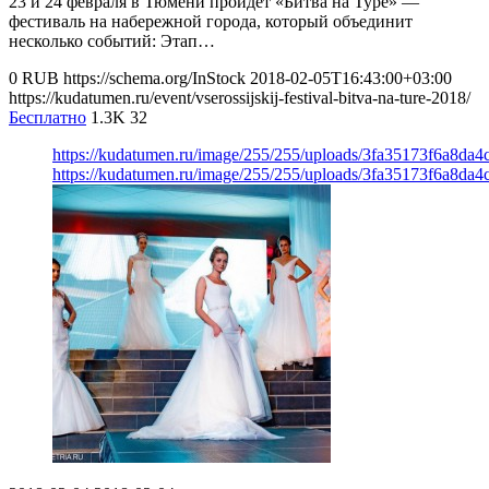
23 и 24 февраля в Тюмени пройдет «Битва на Туре» —
фестиваль на набережной города, который объединит
несколько событий: Этап…
0
RUB
https://schema.org/InStock
2018-02-05T16:43:00+03:00
https://kudatumen.ru/event/vserossijskij-festival-bitva-na-ture-2018/
Бесплатно
1.3K
32
https://kudatumen.ru/image/255/255/uploads/3fa35173f6a8da
https://kudatumen.ru/image/255/255/uploads/3fa35173f6a8da