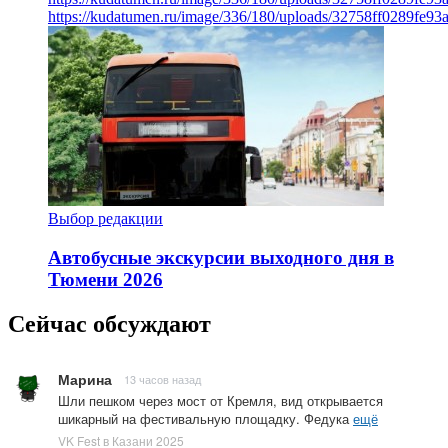
https://kudatumen.ru/image/336/180/uploads/32758ff0289fe9
Выбор редакции
Автобусные экскурсии выходного дня в
Тюмени 2026
Сейчас обсуждают
Марина
13 часов назад
Шли пешком через мост от Кремля, вид открывается
шикарный на фестивальную площадку. Федука
ещё
VK Fest в Казани 2025