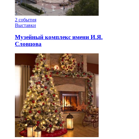
2
события
Выставки
Музейный комплекс имени И.Я.
Словцова