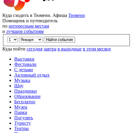
Куда сходить в Тюмени. Афиша
Тюмени
Помощник и путеводитель
по
интересным местам
и
лучшим событиям
Куда пойти
сегодня
завтра
в выходные
в этом месяце
Выставки
Фестивали
С детьми
Активный отдых
Музыка
Шоу
Праздники
Образование
Бесплатно
Музеи
Парки
Погулять
Туристу
Театры