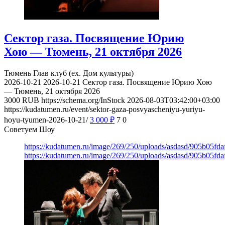
Сектор газа. Посвящение Юрию
Хою — Тюмень, 21 октября 2026
Тюмень
Глав клуб (ex. Дом культуры)
2026-10-21
2026-10-21
Сектор газа. Посвящение Юрию Хою
— Тюмень, 21 октября 2026
3000
RUB
https://schema.org/InStock
2026-08-03T03:42:00+03:00
https://kudatumen.ru/event/sektor-gaza-posvyascheniyu-yuriyu-
hoyu-tyumen-2026-10-21/
3 000
₽
7
0
Советуем Шоу
https://kudatumen.ru/image/269/250/uploads/asdasd/905b05fd
https://kudatumen.ru/image/269/250/uploads/asdasd/905b05fd