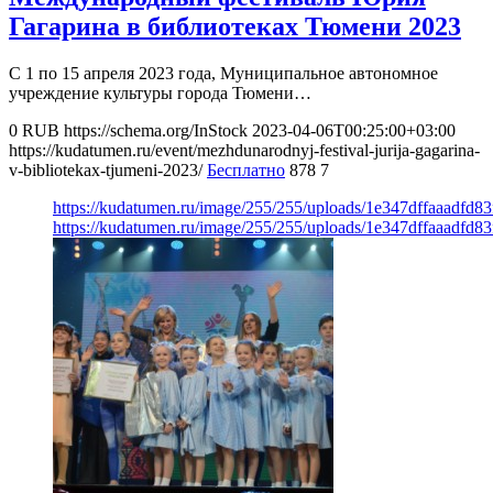
Гагарина в библиотеках Тюмени 2023
С 1 по 15 апреля 2023 года, Муниципальное автономное
учреждение культуры города Тюмени…
0
RUB
https://schema.org/InStock
2023-04-06T00:25:00+03:00
https://kudatumen.ru/event/mezhdunarodnyj-festival-jurija-gagarina-
v-bibliotekax-tjumeni-2023/
Бесплатно
878
7
https://kudatumen.ru/image/255/255/uploads/1e347dffaaadfd8
https://kudatumen.ru/image/255/255/uploads/1e347dffaaadfd8