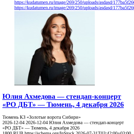
https://kudatumen.ru/image/269/250/uploads/asdasd/177ba5f
https://kudatumen.ru/image/269/250/uploads/asdasd/177ba5f
Юлия Ахмедова — стендап-концерт
«РО ДБТ» — Тюмень, 4 декабря 2026
Тюмень
КЗ «Золотые ворота Сибири»
2026-12-04
2026-12-04
Юлия Ахмедова — стендап-концерт
«РО ДБТ» — Тюмень, 4 декабря 2026
1800
RUB
https://schema.org/InStock
2026-07-31T03:42:00+03:00