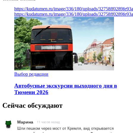
https://kudatumen.ru/image/336/180/uploads/32758ff0289fe9
https://kudatumen.ru/image/336/180/uploads/32758ff0289fe9
Выбор редакции
Автобусные экскурсии выходного дня в
Тюмени 2026
Сейчас обсуждают
Марина
11 часов назад
Шли пешком через мост от Кремля, вид открывается