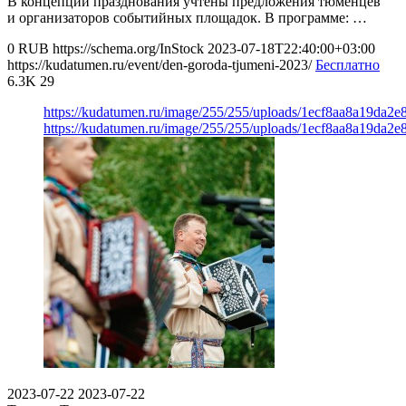
В концепции празднования учтены предложения тюменцев
и организаторов событийных площадок. В программе: …
0
RUB
https://schema.org/InStock
2023-07-18T22:40:00+03:00
https://kudatumen.ru/event/den-goroda-tjumeni-2023/
Бесплатно
6.3K
29
https://kudatumen.ru/image/255/255/uploads/1ecf8aa8a19da2
https://kudatumen.ru/image/255/255/uploads/1ecf8aa8a19da2
2023-07-22
2023-07-22