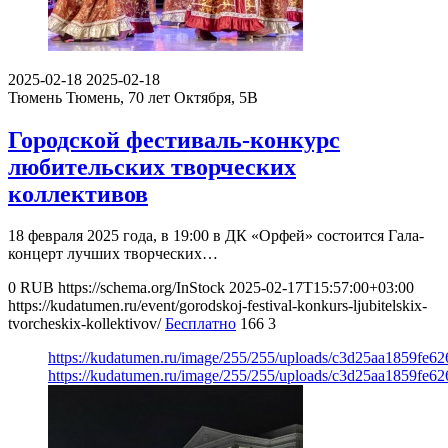
2025-02-18
2025-02-18
Тюмень
Тюмень, 70 лет Октября, 5В
Городской фестиваль-конкурс
любительских творческих
коллективов
18 февраля 2025 года, в 19:00 в ДК «Орфей» состоится Гала-
концерт лучших творческих…
0
RUB
https://schema.org/InStock
2025-02-17T15:57:00+03:00
https://kudatumen.ru/event/gorodskoj-festival-konkurs-ljubitelskix-
tvorcheskix-kollektivov/
Бесплатно
166
3
https://kudatumen.ru/image/255/255/uploads/c3d25aa1859fe6
https://kudatumen.ru/image/255/255/uploads/c3d25aa1859fe6