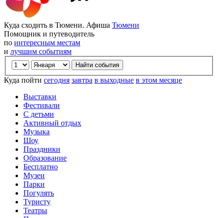
Куда сходить в Тюмени. Афиша
Тюмени
Помощник и путеводитель
по
интересным местам
и
лучшим событиям
Куда пойти
сегодня
завтра
в выходные
в этом месяце
Выставки
Фестивали
С детьми
Активный отдых
Музыка
Шоу
Праздники
Образование
Бесплатно
Музеи
Парки
Погулять
Туристу
Театры