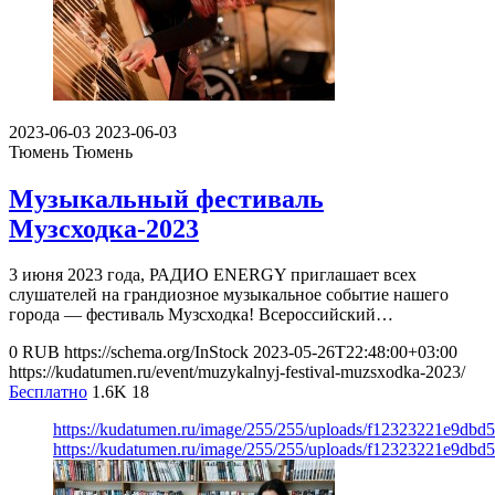
2023-06-03
2023-06-03
Тюмень
Тюмень
Музыкальный фестиваль
Музсходка-2023
3 июня 2023 года, РАДИО ENERGY приглашает всех
слушателей на грандиозное музыкальное событие нашего
города — фестиваль Музсходка! Всероссийский…
0
RUB
https://schema.org/InStock
2023-05-26T22:48:00+03:00
https://kudatumen.ru/event/muzykalnyj-festival-muzsxodka-2023/
Бесплатно
1.6K
18
https://kudatumen.ru/image/255/255/uploads/f12323221e9dbd
https://kudatumen.ru/image/255/255/uploads/f12323221e9dbd