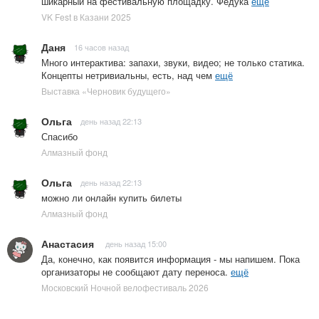
шикарный на фестивальную площадку. Федука
ещё
VK Fest в Казани 2025
Даня
16 часов назад
Много интерактива: запахи, звуки, видео; не только статика.
Концепты нетривиальны, есть, над чем
ещё
Выставка «Черновик будущего»
Ольга
день назад 22:13
Спасибо
Алмазный фонд
Ольга
день назад 22:13
можно ли онлайн купить билеты
Алмазный фонд
Анастасия
день назад 15:00
Да, конечно, как появится информация - мы напишем. Пока
организаторы не сообщают дату переноса.
ещё
Московский Ночной велофестиваль 2026