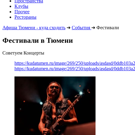
Пространства
Клубы
Прочее
Рестораны
Афиша Тюмени - куда сходить
➔
События
➔
Фестивали
Фестивали в Тюмени
Советуем Концерты
https://kudatumen.ru/image/269/250/uploads/asdasd/0ddb103
https://kudatumen.ru/image/269/250/uploads/asdasd/0ddb103