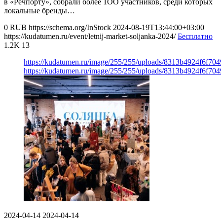
в «Речпорту», собрали более 1ОО участников, среди которых
локальные бренды…
0
RUB
https://schema.org/InStock
2024-08-19T13:44:00+03:00
https://kudatumen.ru/event/letnij-market-soljanka-2024/
Бесплатно
1.2K
13
https://kudatumen.ru/image/255/255/uploads/8313b4924f6f7
https://kudatumen.ru/image/255/255/uploads/8313b4924f6f7
2024-04-14
2024-04-14