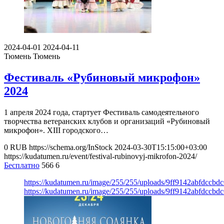
2024-04-01
2024-04-11
Тюмень
Тюмень
Фестиваль «Рубиновый микрофон»
2024
1 апреля 2024 года, стартует Фестиваль самодеятельного
творчества ветеранских клубов и организаций «Рубиновый
микрофон». XIII городского…
0
RUB
https://schema.org/InStock
2024-03-30T15:15:00+03:00
https://kudatumen.ru/event/festival-rubinovyj-mikrofon-2024/
Бесплатно
566
6
https://kudatumen.ru/image/255/255/uploads/9ff9142abfdccb
https://kudatumen.ru/image/255/255/uploads/9ff9142abfdccb