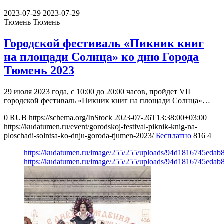
2023-07-29
2023-07-29
Тюмень
Тюмень
Городской фестиваль «Пикник книг
на площади Солнца» ко дню Города
Тюмень 2023
29 июля 2023 года, с 10:00 до 20:00 часов, пройдет VII
городской фестиваль «Пикник книг на площади Солнца»…
0
RUB
https://schema.org/InStock
2023-07-26T13:38:00+03:00
https://kudatumen.ru/event/gorodskoj-festival-piknik-knig-na-
ploschadi-solntsa-ko-dnju-goroda-tjumen-2023/
Бесплатно
816
4
https://kudatumen.ru/image/255/255/uploads/94d1816745eda
https://kudatumen.ru/image/255/255/uploads/94d1816745eda