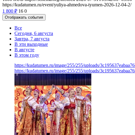
https://kudatumen.ru/event/yuliya-ahmedova-tyumen-2026-12-04-2/
1 800
₽
16
0
Отображать события
Все
Сегодня, 6 августа
Завтра, 7 августа
В эти выходные
В августе
В этом году
https://kudatumen.ru/image/255/255/uploads/3c195637eabaa7
https://kudatumen.ru/image/255/255/uploads/3c195637eabaa7