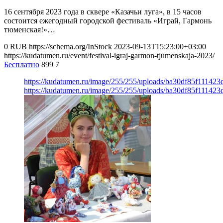
16 сентября 2023 года в сквере «Казачьи луга», в 15 часов
состоится ежегодный городской фестиваль «Играй, Гармонь
тюменская!»…
0
RUB
https://schema.org/InStock
2023-09-13T15:23:00+03:00
https://kudatumen.ru/event/festival-igraj-garmon-tjumenskaja-2023/
Бесплатно
899
7
https://kudatumen.ru/image/255/255/uploads/ba30df85f11142
https://kudatumen.ru/image/255/255/uploads/ba30df85f11142