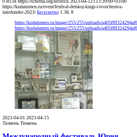
0
RUB
https://schema.org/InStock
2023-04-12T13:39:00+03:00
https://kudatumen.ru/event/festival-detskoj-knigi-i-tvorchestva-
interkinder-2023/
Бесплатно
1.3K
8
https://kudatumen.ru/image/255/255/uploads/a405ffff324294
https://kudatumen.ru/image/255/255/uploads/a405ffff324294
2023-04-01
2023-04-15
Тюмень
Тюмень
Международный фестиваль Юрия