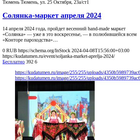
Тюмень
Тюмень, ул. 25 Октября, 23а/ст1
Солянка-маркет апреля 2024
14 апреля 2024 года, пройдет весенний hand-made маркет
«Солянка» — уже в это воскресенье, — в полюбившейся всем
«Конторе пароходства»…
0
RUB
https://schema.org/InStock
2024-04-08T15:56:00+03:00
https://kudatumen.ru/event/soljanka-market-aprelja-2024/
Бесплатно
392
6
https://kudatumen.ru/image/255/255/uploads/4350b5989739a
https://kudatumen.ru/image/255/255/uploads/4350b5989739a