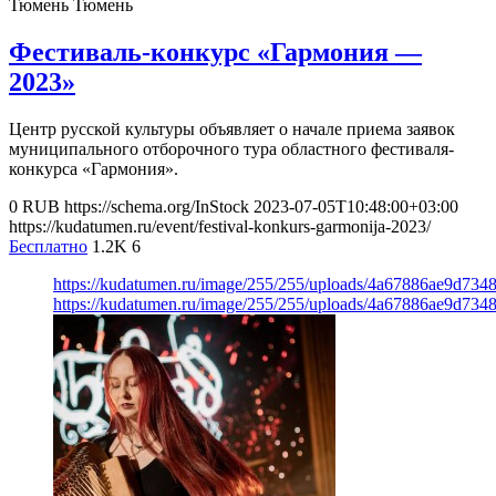
Тюмень
Тюмень
Фестиваль-конкурс «Гармония —
2023»
Центр русской культуры объявляет о начале приема заявок
муниципального отборочного тура областного фестиваля-
конкурса «Гармония».
0
RUB
https://schema.org/InStock
2023-07-05T10:48:00+03:00
https://kudatumen.ru/event/festival-konkurs-garmonija-2023/
Бесплатно
1.2K
6
https://kudatumen.ru/image/255/255/uploads/4a67886ae9d734
https://kudatumen.ru/image/255/255/uploads/4a67886ae9d734