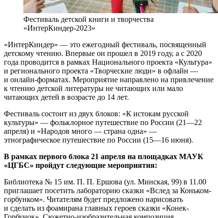
Фестиваль детской книги и творчества
«ИнтерКиндер-2023»
«ИнтерКиндер» — это ежегодный фестиваль, посвященный
детскому чтению. Впервые он прошел в 2019 году, а с 2020
года проводится в рамках Национального проекта «Культура»
и регионального проекта «Творческие люди» в офлайн —
и онлайн-форматах. Мероприятие направлено на привлечение
к чтению детской литературы не читающих или мало
читающих детей в возрасте до 14 лет.
Фестиваль состоит из двух блоков: «К истокам русской
культуры» — фольклорное путешествие по России (21—22
апреля) и «Народов много — страна одна» —
этнографическое путешествие по России (15—16 июня).
В рамках первого блока 21 апреля на площадках МАУК
«ЦГБС» пройдут следующие мероприятия:
Библиотека № 15 им. П. П. Ершова (ул. Минская, 99) в 11.00
приглашает посетить лабораторию сказки «Вслед за Коньком-
горбунком». Читателям будет предложено нарисовать
и сделать из фоамирана главных героев сказки «Конек-
Горбунок». Сюжетно-изобразительная композиция