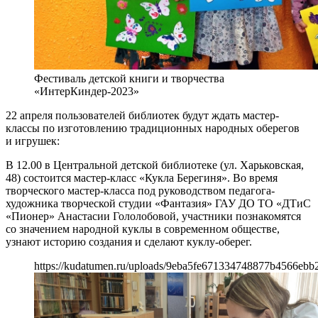
Фестиваль детской книги и творчества
«ИнтерКиндер-2023»
22 апреля пользователей библиотек будут ждать мастер-
классы по изготовлению традиционных народных оберегов
и игрушек:
В 12.00 в Центральной детской библиотеке (ул. Харьковская,
48) состоится мастер-класс «Кукла Берегиня». Во время
творческого мастер-класса под руководством педагога-
художника творческой студии «Фантазия» ГАУ ДО ТО «ДТиС
«Пионер» Анастасии Гололобовой, участники познакомятся
со значением народной куклы в современном обществе,
узнают историю создания и сделают куклу-оберег.
https://kudatumen.ru/uploads/9eba5fe671334748877b4566ebb