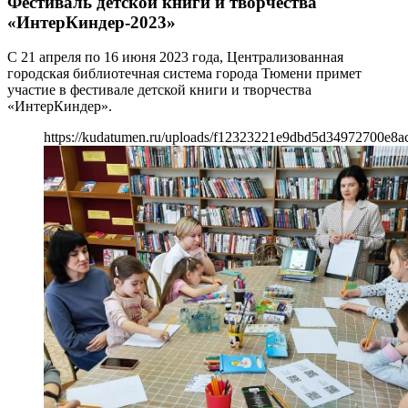
Фестиваль детской книги и творчества
«ИнтерКиндер-2023»
С 21 апреля по 16 июня 2023 года, Централизованная
городская библиотечная система города Тюмени примет
участие в фестивале детской книги и творчества
«ИнтерКиндер».
https://kudatumen.ru/uploads/f12323221e9dbd5d34972700e8ac