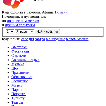
Куда сходить в Тюмени. Афиша
Тюмени
Помощник и путеводитель
по
интересным местам
и
лучшим событиям
Куда пойти
сегодня
завтра
в выходные
в этом месяце
Выставки
Фестивали
С детьми
Активный отдых
Музыка
Шоу
Праздники
Образование
Бесплатно
Музеи
Парки
Погулять
Туристу
Театры