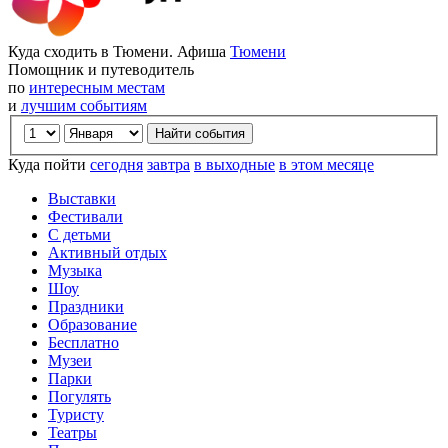
Куда сходить в Тюмени. Афиша
Тюмени
Помощник и путеводитель
по
интересным местам
и
лучшим событиям
Куда пойти
сегодня
завтра
в выходные
в этом месяце
Выставки
Фестивали
С детьми
Активный отдых
Музыка
Шоу
Праздники
Образование
Бесплатно
Музеи
Парки
Погулять
Туристу
Театры