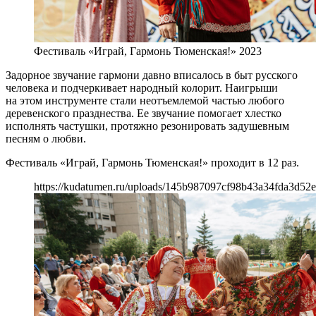
Фестиваль «Играй, Гармонь Тюменская!» 2023
Задорное звучание гармони давно вписалось в быт русского
человека и подчеркивает народный колорит. Наигрыши
на этом инструменте стали неотъемлемой частью любого
деревенского празднества. Ее звучание помогает хлестко
исполнять частушки, протяжно резонировать задушевным
песням о любви.
Фестиваль «Играй, Гармонь Тюменская!» проходит в 12 раз.
https://kudatumen.ru/uploads/145b987097cf98b43a34fda3d52e