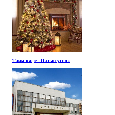
Тайм-кафе «Пятый угол»