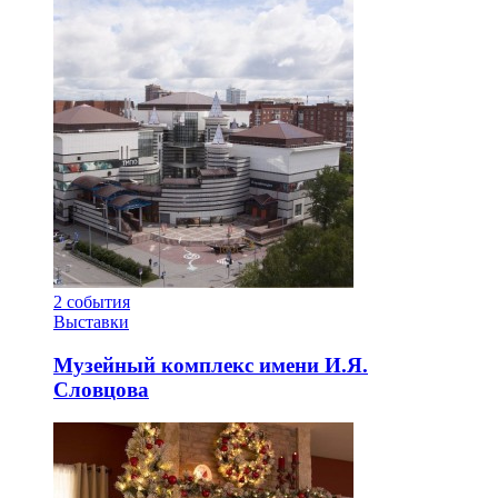
2
события
Выставки
Музейный комплекс имени И.Я.
Словцова