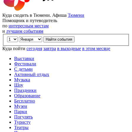
Куда сходить в Тюмени. Афиша
Тюмени
Помощник и путеводитель
по
интересным местам
и
лучшим событиям
Куда пойти
сегодня
завтра
в выходные
в этом месяце
Выставки
Фестивали
С детьми
Активный отдых
Музыка
Шоу
Праздники
Образование
Бесплатно
Музеи
Парки
Погулять
Туристу
Театры