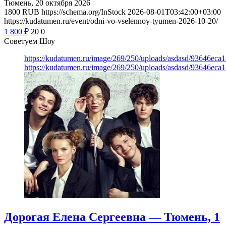
Тюмень, 20 октября 2026
1800
RUB
https://schema.org/InStock
2026-08-01T03:42:00+03:00
https://kudatumen.ru/event/odni-vo-vselennoy-tyumen-2026-10-20/
1 800
₽
20
0
Советуем Шоу
https://kudatumen.ru/image/269/250/uploads/asdasd/93646eca
https://kudatumen.ru/image/269/250/uploads/asdasd/93646eca
Дорогая Елена Сергеевна — Тюмень, 1