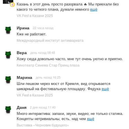
Казань в этот день просто разорвала 🔥 Мы приехали без
какого то четкого плана, думали немного
ещё
VK Fest в Казани 2025
Ирина
22 часа назад
Кже не работает.
Международный институт антиквариата
Вера
день назад 08:48
Хожу сюда довольно часто, мне тут очень уютно и приятно.
Кинотеатр Синема Стар Принц плаза
Марина
день назад 16:25
Шли пешком через мост от Кремля, вид открывается
шикарный на фестивальную площадку. Федука
ещё
VK Fest в Казани 2025
Даня
2 дня назад 11:40
Много интерактива: запахи, звуки, видео; не только статика.
Концепты нетривиальны, есть, над чем
ещё
Выставка «Черновик будущего»