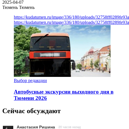
2025-04-07
Тюмень
Тюмень
https://kudatumen.ru/image/336/180/uploads/32758ff0289fe9
https://kudatumen.ru/image/336/180/uploads/32758ff0289fe9
Выбор редакции
Автобусные экскурсии выходного дня в
Тюмени 2026
Сейчас обсуждают
Анастасия Ришина
20 часов назад