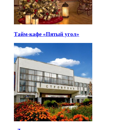
Тайм-кафе «Пятый угол»