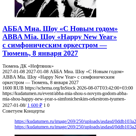
АББА Миа. Шоу «С Новым годом»
ABBA Mia. Шоу «Happy New Year»
с симфоническим оркестром —
Тюмень, 8 января 2027
Тюмень
ДК «Нефтяник»
2027-01-08
2027-01-08
АББА Миа. Шоу «С Новым годом»
ABBA Mia. Шоу «Happy New Year» с симфоническим
оркестром — Тюмень, 8 января 2027
1600
RUB
https://schema.org/InStock
2026-08-07T03:42:00+03:00
https://kudatumen.ru/event/abba-mia-shou-s-novym-godom-abba-
mia-shou-happy-new-year-s-simfonicheskim-orkestrom-tyumen-
2027-01-08/
1 600
₽
1
0
Советуем Концерты
https://kudatumen.ru/image/269/250/uploads/asdasd/0ddb103
https://kudatumen.ru/image/269/250/uploads/asdasd/0ddb103