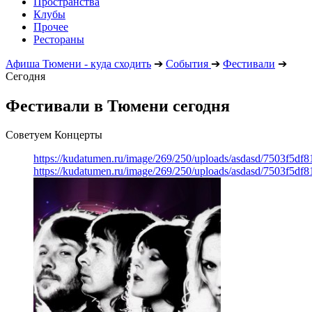
Пространства
Клубы
Прочее
Рестораны
Афиша Тюмени - куда сходить
➔
События
➔
Фестивали
➔
Сегодня
Фестивали в Тюмени сегодня
Советуем Концерты
https://kudatumen.ru/image/269/250/uploads/asdasd/7503f5df
https://kudatumen.ru/image/269/250/uploads/asdasd/7503f5df