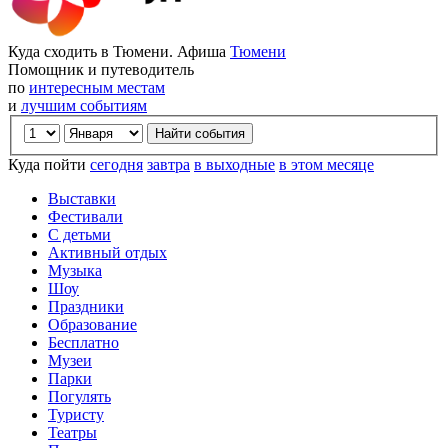
Куда сходить в Тюмени. Афиша
Тюмени
Помощник и путеводитель
по
интересным местам
и
лучшим событиям
Куда пойти
сегодня
завтра
в выходные
в этом месяце
Выставки
Фестивали
С детьми
Активный отдых
Музыка
Шоу
Праздники
Образование
Бесплатно
Музеи
Парки
Погулять
Туристу
Театры