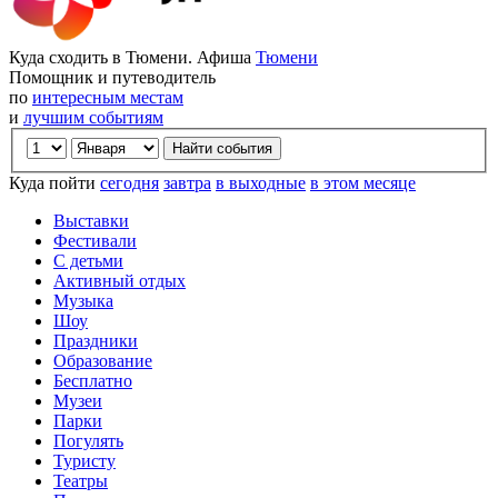
Куда сходить в Тюмени. Афиша
Тюмени
Помощник и путеводитель
по
интересным местам
и
лучшим событиям
Куда пойти
сегодня
завтра
в выходные
в этом месяце
Выставки
Фестивали
С детьми
Активный отдых
Музыка
Шоу
Праздники
Образование
Бесплатно
Музеи
Парки
Погулять
Туристу
Театры