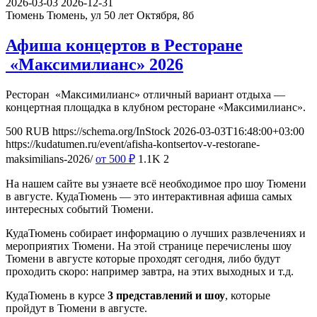
2026-03-03
2026-12-31
Тюмень
Тюмень, ул 50 лет Октября, 8б
Афиша концертов в Ресторане
«Максимилианс» 2026
Ресторан «Максимилианс» отличный вариант отдыха —
концертная площадка в клубном ресторане «Максимилианс».
500
RUB
https://schema.org/InStock
2026-03-03T16:48:00+03:00
https://kudatumen.ru/event/afisha-kontsertov-v-restorane-
maksimilians-2026/
от 500
₽
1.1K
2
На нашем сайте вы узнаете всё необходимое про шоу Тюмени
в августе. КудаТюмень — это интерактивная афиша самых
интересных событий Тюмени.
КудаТюмень собирает информацию о лучших развлечениях и
мероприятих Тюмени. На этой странице перечислены шоу
Тюмени в августе которые проходят сегодня, либо будут
проходить скоро: например завтра, на этих выходных и т.д.
КудаТюмень в курсе
3 представлений и шоу
, которые
пройдут в Тюмени в августе.