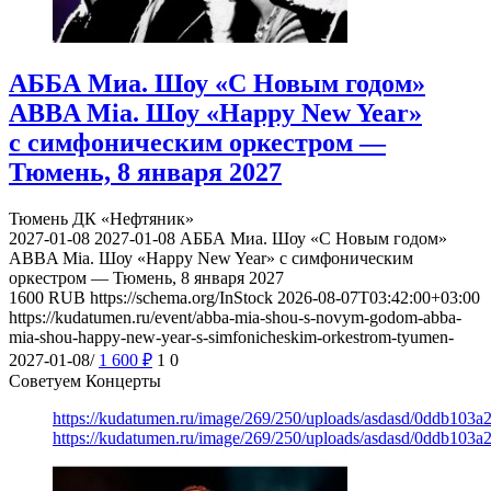
АББА Миа. Шоу «С Новым годом»
ABBA Mia. Шоу «Happy New Year»
с симфоническим оркестром —
Тюмень, 8 января 2027
Тюмень
ДК «Нефтяник»
2027-01-08
2027-01-08
АББА Миа. Шоу «С Новым годом»
ABBA Mia. Шоу «Happy New Year» с симфоническим
оркестром — Тюмень, 8 января 2027
1600
RUB
https://schema.org/InStock
2026-08-07T03:42:00+03:00
https://kudatumen.ru/event/abba-mia-shou-s-novym-godom-abba-
mia-shou-happy-new-year-s-simfonicheskim-orkestrom-tyumen-
2027-01-08/
1 600
₽
1
0
Советуем Концерты
https://kudatumen.ru/image/269/250/uploads/asdasd/0ddb103
https://kudatumen.ru/image/269/250/uploads/asdasd/0ddb103