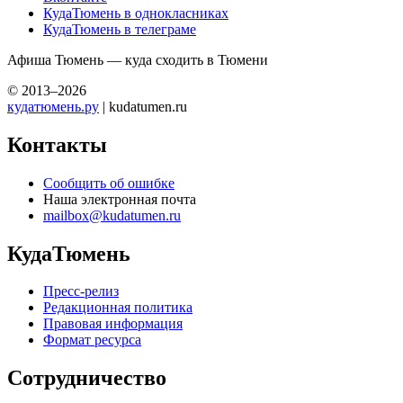
КудаТюмень в однокласниках
КудаТюмень в телеграме
Афиша Тюмень — куда сходить в Тюмени
© 2013–2026
кудатюмень.ру
| kudatumen.ru
Контакты
Сообщить об ошибке
Наша электронная почта
mailbox@kudatumen.ru
КудаТюмень
Пресс-релиз
Редакционная политика
Правовая информация
Формат ресурса
Сотрудничество