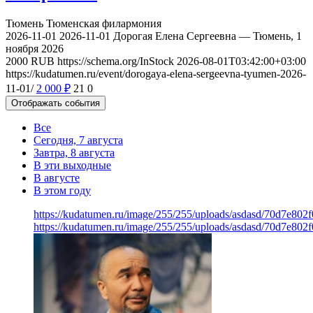
Тюмень
Тюменская филармония
2026-11-01
2026-11-01
Дорогая Елена Сергеевна — Тюмень, 1
ноября 2026
2000
RUB
https://schema.org/InStock
2026-08-01T03:42:00+03:00
https://kudatumen.ru/event/dorogaya-elena-sergeevna-tyumen-2026-
11-01/
2 000
₽
21
0
Отображать события
Все
Сегодня, 7 августа
Завтра, 8 августа
В эти выходные
В августе
В этом году
https://kudatumen.ru/image/255/255/uploads/asdasd/70d7e80
https://kudatumen.ru/image/255/255/uploads/asdasd/70d7e80