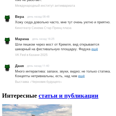
Международный институт антиквариата
Вера
день назад 08:48
Хожу сюда довольно часто, мне тут очень уютно и приятно.
Кинотеатр Синема Стар Принц плаза
Марина
день назад 16:25
Шли пешком через мост от Кремля, вид открывается
шикарный на фестивальную площадку. Федука
ещё
VK Fest в Казани 2025
Даня
день назад 11:40
Много интерактива: запахи, звуки, видео; не только статика.
Концепты нетривиальны, есть, над чем
ещё
Выставка «Черновик будущего»
Интересные
статьи и публикации