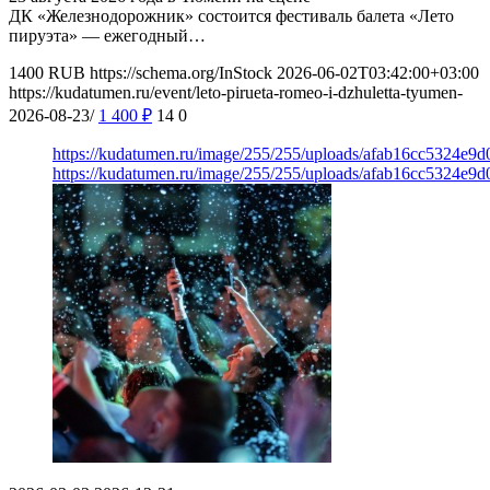
ДК «Железнодорожник» состоится фестиваль балета «Лето
пируэта» — ежегодный…
1400
RUB
https://schema.org/InStock
2026-06-02T03:42:00+03:00
https://kudatumen.ru/event/leto-pirueta-romeo-i-dzhuletta-tyumen-
2026-08-23/
1 400
₽
14
0
https://kudatumen.ru/image/255/255/uploads/afab16cc5324e9
https://kudatumen.ru/image/255/255/uploads/afab16cc5324e9