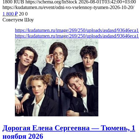
1800
RUB
https://schema.org/InStock
2026-08-01T03:42:00+03:00
https://kudatumen.ru/event/odni-vo-vselennoy-tyumen-2026-10-20/
1 800
₽
20
0
Советуем Шоу
https://kudatumen.ru/image/269/250/uploads/asdasd/93646eca
https://kudatumen.ru/image/269/250/uploads/asdasd/93646eca
Дорогая Елена Сергеевна — Тюмень, 1
ноября 2026