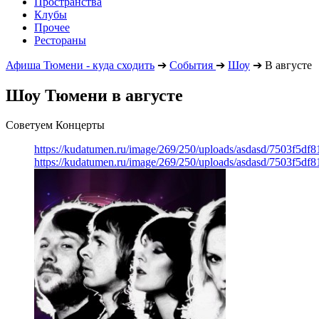
Пространства
Клубы
Прочее
Рестораны
Афиша Тюмени - куда сходить
➔
События
➔
Шоу
➔
В августе
Шоу Тюмени в августе
Советуем Концерты
https://kudatumen.ru/image/269/250/uploads/asdasd/7503f5df
https://kudatumen.ru/image/269/250/uploads/asdasd/7503f5df