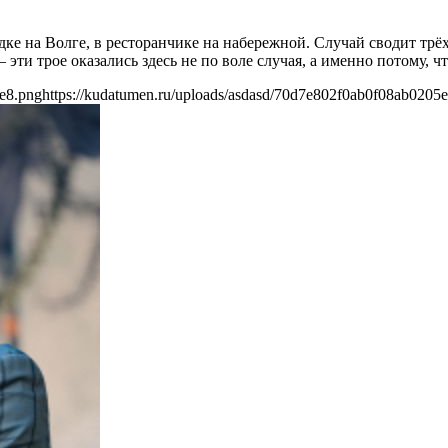
ке на Волге, в ресторанчике на набережной. Случай сводит трё
 трое оказались здесь не по воле случая, а именно потому, что
5e8.png
https://kudatumen.ru/uploads/asdasd/70d7e802f0ab0f08ab0205