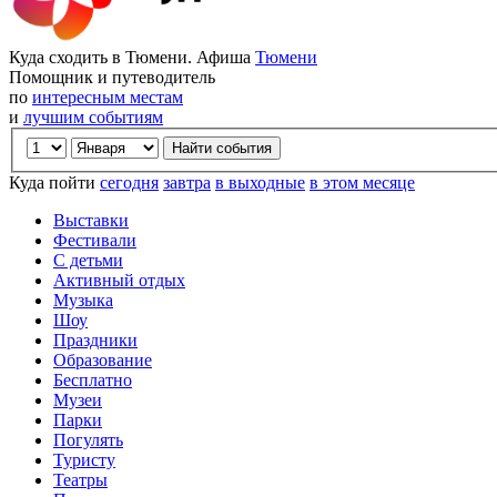
Куда сходить в Тюмени. Афиша
Тюмени
Помощник и путеводитель
по
интересным местам
и
лучшим событиям
Куда пойти
сегодня
завтра
в выходные
в этом месяце
Выставки
Фестивали
С детьми
Активный отдых
Музыка
Шоу
Праздники
Образование
Бесплатно
Музеи
Парки
Погулять
Туристу
Театры