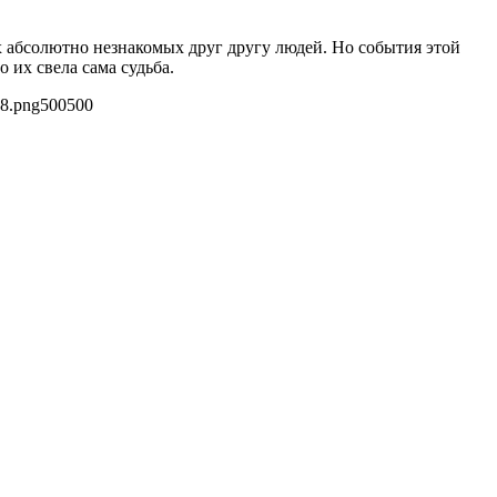
х абсолютно незнакомых друг другу людей. Но события этой
 их свела сама судьба.
e8.png
500
500