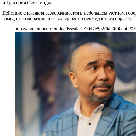
и Григория Сиятвинды.
Действие спектакля разворачивается в небольшом уютном город
комедии разворачиваются совершенно неожиданным образом — эти
https://kudatumen.ru/uploads/asdasd/70d7e802f0ab0f08ab020