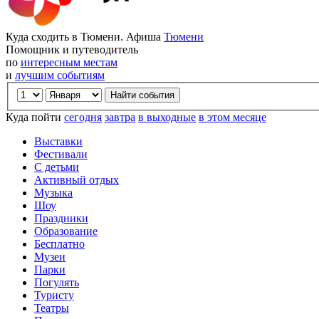
Куда сходить в Тюмени. Афиша
Тюмени
Помощник и путеводитель
по
интересным местам
и
лучшим событиям
Куда пойти
сегодня
завтра
в выходные
в этом месяце
Выставки
Фестивали
С детьми
Активный отдых
Музыка
Шоу
Праздники
Образование
Бесплатно
Музеи
Парки
Погулять
Туристу
Театры