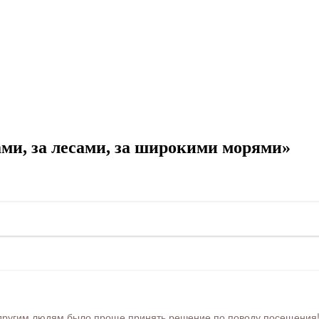
ми, за лесами, за широкими морями»
ругим людям было проще принять решение по поводу посещения! Ра