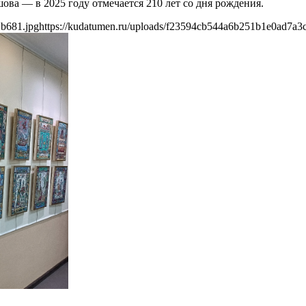
ова — в 2025 году отмечается 210 лет со дня рождения.
2b681.jpg
https://kudatumen.ru/uploads/f23594cb544a6b251b1e0ad7a3