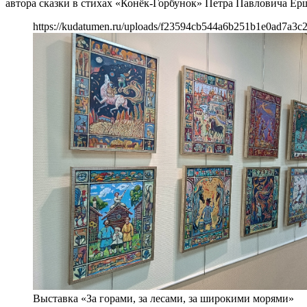
автора сказки в стихах «Конёк-Горбунок» Петра Павловича Ерш
https://kudatumen.ru/uploads/f23594cb544a6b251b1e0ad7a3c
Выставка «За горами, за лесами, за широкими морями»