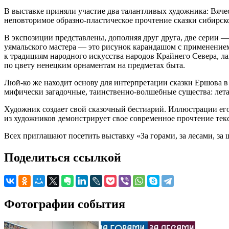
В выставке приняли участие два талантливых художника: Вяче
неповторимое образно-пластическое прочтение сказки сибирск
В экспозиции представлены, дополняя друг друга, две серии
уямальского мастера — это рисунок карандашом с применением
к традициям народного искусства народов Крайнего Севера, л
по цвету ненецким орнаментам на предметах быта.
Люй-ко же находит основу для интерпретации сказки Ершова 
мифически загадочные, таинственно-волшебные существа: ле
Художник создает свой сказочный бестиарий. Иллюстрации его 
из художников демонстрирует свое современное прочтение текс
Всех приглашают посетить выставку «За горами, за лесами, за
Поделиться ссылкой
Фотографии события