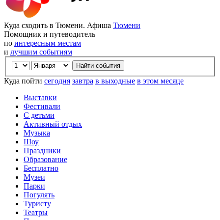
Куда сходить в Тюмени. Афиша
Тюмени
Помощник и путеводитель
по
интересным местам
и
лучшим событиям
Куда пойти
сегодня
завтра
в выходные
в этом месяце
Выставки
Фестивали
С детьми
Активный отдых
Музыка
Шоу
Праздники
Образование
Бесплатно
Музеи
Парки
Погулять
Туристу
Театры