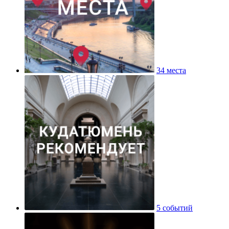
34 места
5 событий