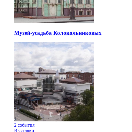
Музей-усадьба Колокольниковых
2
события
Выставки