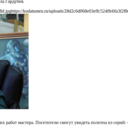
ла Гардубея.
8d.jpg
https://kudatumen.ru/uploads/28d2c6d068e03effc524ffe6fa3f2f8
х работ мастера. Посетители смогут увидеть полотна из серий: