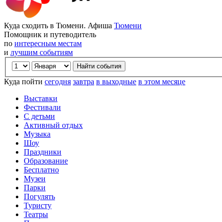
Куда сходить в Тюмени. Афиша
Тюмени
Помощник и путеводитель
по
интересным местам
и
лучшим событиям
Куда пойти
сегодня
завтра
в выходные
в этом месяце
Выставки
Фестивали
С детьми
Активный отдых
Музыка
Шоу
Праздники
Образование
Бесплатно
Музеи
Парки
Погулять
Туристу
Театры