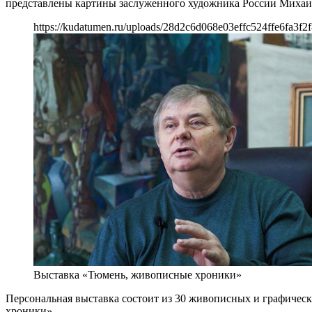
представлены картины заслуженного художника России Михаи
https://kudatumen.ru/uploads/28d2c6d068e03effc524ffe6fa3f2f
Выставка «Тюмень, живописные хроники»
Персональная выставка состоит из 30 живописных и графически
хроники».