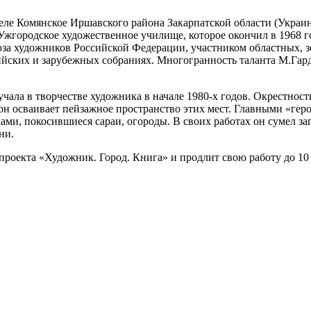
еле Комянское Иршавского района Закарпатской области (Украин
Ужгородское художественное училище, которое окончил в 1968 г
за художников Российской Федерации, участником областных, 
ийских и зарубежных собраниях. Многогранность таланта М.Гард
учала в творчестве художника в начале 1980-х годов. Окрестно
он осваивает пейзажное пространство этих мест. Главными «ге
, покосившиеся сараи, огороды. В своих работах он сумел зап
ни.
проекта «Художник. Город. Книга» и продлит свою работу до 10 