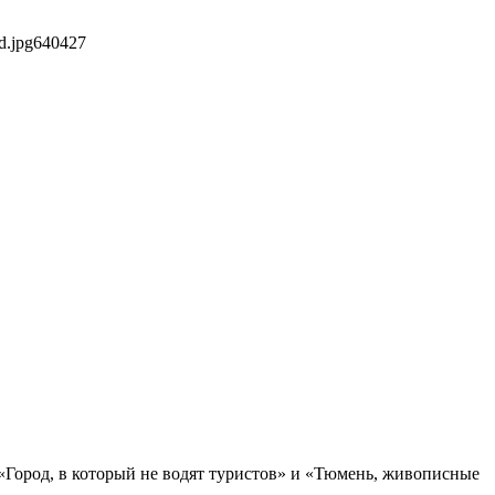
d.jpg
640
427
 «Город, в который не водят туристов» и «Тюмень, живописные