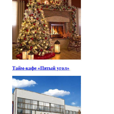
Тайм-кафе «Пятый угол»