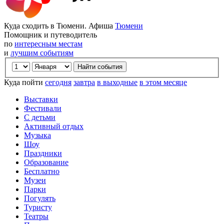
Куда сходить в Тюмени. Афиша
Тюмени
Помощник и путеводитель
по
интересным местам
и
лучшим событиям
Куда пойти
сегодня
завтра
в выходные
в этом месяце
Выставки
Фестивали
С детьми
Активный отдых
Музыка
Шоу
Праздники
Образование
Бесплатно
Музеи
Парки
Погулять
Туристу
Театры