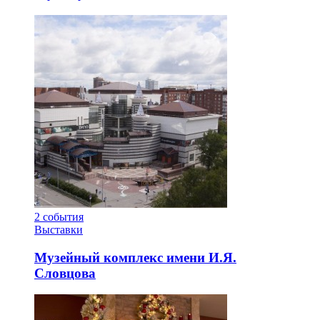
2
события
Выставки
Музейный комплекс имени И.Я.
Словцова