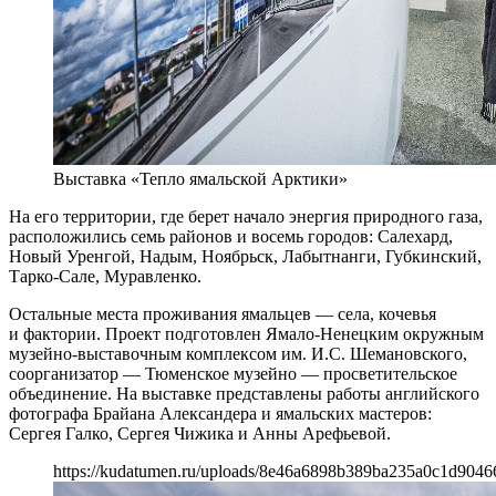
Выставка «Тепло ямальской Арктики»
На его территории, где берет начало энергия природного газа,
расположились семь районов и восемь городов: Салехард,
Новый Уренгой, Надым, Ноябрьск, Лабытнанги, Губкинский,
Тарко-Сале, Муравленко.
Остальные места проживания ямальцев — села, кочевья
и фактории. Проект подготовлен Ямало-Ненецким окружным
музейно-выставочным комплексом им. И.С. Шемановского,
соорганизатор — Тюменское музейно — просветительское
объединение. На выставке представлены работы английского
фотографа Брайана Александера и ямальских мастеров:
Сергея Галко, Сергея Чижика и Анны Арефьевой.
https://kudatumen.ru/uploads/8e46a6898b389ba235a0c1d9046