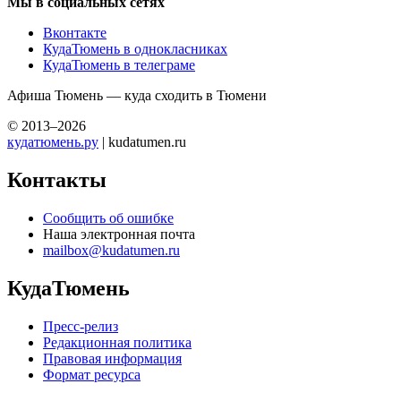
Мы в социальных сетях
Вконтакте
КудаТюмень в однокласниках
КудаТюмень в телеграме
Афиша Тюмень — куда сходить в Тюмени
© 2013–2026
кудатюмень.ру
| kudatumen.ru
Контакты
Сообщить об ошибке
Наша электронная почта
mailbox@kudatumen.ru
КудаТюмень
Пресс-релиз
Редакционная политика
Правовая информация
Формат ресурса