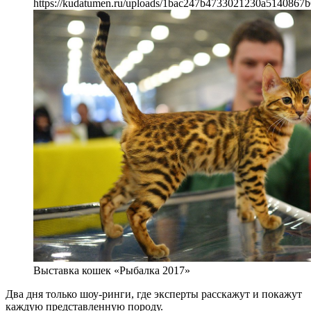
https://kudatumen.ru/uploads/1bac247b4733021230a5140867b
Выставка кошек «Рыбалка 2017»
Два дня только шоу-ринги, где эксперты расскажут и покажут
каждую представленную породу.