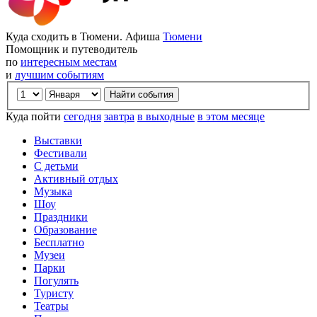
Куда сходить в Тюмени. Афиша
Тюмени
Помощник и путеводитель
по
интересным местам
и
лучшим событиям
Куда пойти
сегодня
завтра
в выходные
в этом месяце
Выставки
Фестивали
С детьми
Активный отдых
Музыка
Шоу
Праздники
Образование
Бесплатно
Музеи
Парки
Погулять
Туристу
Театры