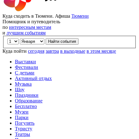
Куда сходить в Тюмени. Афиша
Тюмени
Помощник и путеводитель
по
интересным местам
и
лучшим событиям
Куда пойти
сегодня
завтра
в выходные
в этом месяце
Выставки
Фестивали
С детьми
Активный отдых
Музыка
Шоу
Праздники
Образование
Бесплатно
Музеи
Парки
Погулять
Туристу
Театры