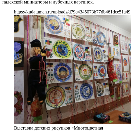
палехской миниатюры и лубочных картинок.
https://kudatumen.ru/uploads/d79c4345073b77db461dce51a49
Выставка детских рисунков «Многоцветная