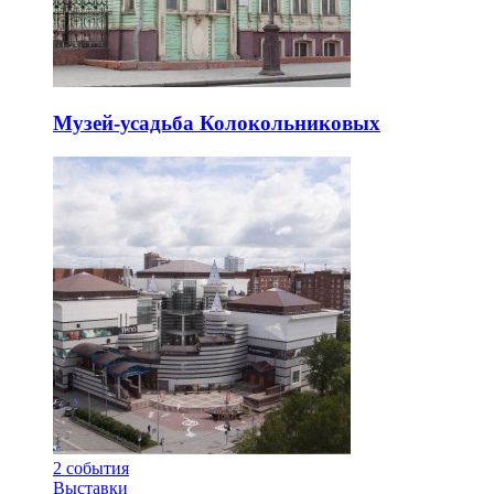
Музей-усадьба Колокольниковых
2
события
Выставки