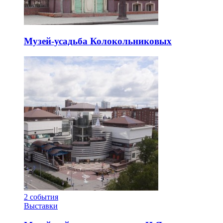
Музей-усадьба Колокольниковых
2
события
Выставки