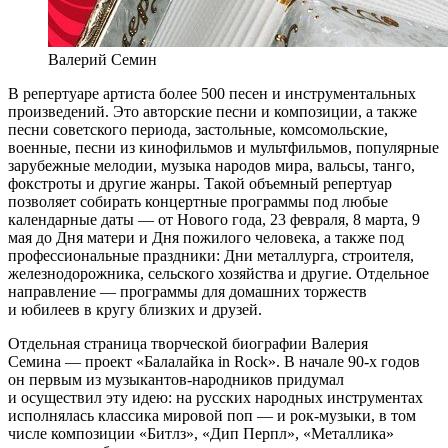
Валерий Семин
В репертуаре артиста более 500 песен и инструментальных
произведений. Это авторские песни и композиции, а также
песни советского периода, застольные, комсомольские,
военные, песни из кинофильмов и мультфильмов, популярные
зарубежные мелодии, музыка народов мира, вальсы, танго,
фокстроты и другие жанры. Такой объемный репертуар
позволяет собирать концертные программы под любые
календарные даты — от Нового года, 23 февраля, 8 марта, 9
мая до Дня матери и Дня пожилого человека, а также под
профессиональные праздники: Дни металлурга, строителя,
железнодорожника, сельского хозяйства и другие. Отдельное
направление — программы для домашних торжеств
и юбилеев в кругу близких и друзей.
Отдельная страница творческой биографии Валерия
Семина — проект «Балалайка in Rock». В начале 90-х годов
он первым из музыкантов-народников придумал
и осуществил эту идею: на русских народных инструментах
исполнялась классика мировой поп — и рок-музыки, в том
числе композиции «Битлз», «Дип Перпл», «Металлика»