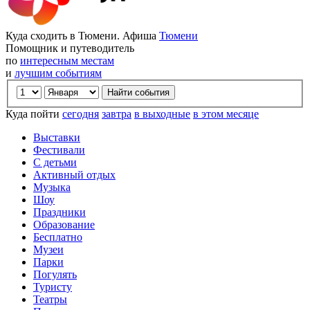
Куда сходить в Тюмени. Афиша
Тюмени
Помощник и путеводитель
по
интересным местам
и
лучшим событиям
Куда пойти
сегодня
завтра
в выходные
в этом месяце
Выставки
Фестивали
С детьми
Активный отдых
Музыка
Шоу
Праздники
Образование
Бесплатно
Музеи
Парки
Погулять
Туристу
Театры