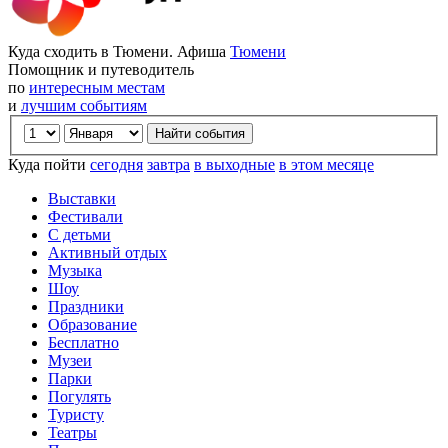
Куда сходить в Тюмени. Афиша
Тюмени
Помощник и путеводитель
по
интересным местам
и
лучшим событиям
Куда пойти
сегодня
завтра
в выходные
в этом месяце
Выставки
Фестивали
С детьми
Активный отдых
Музыка
Шоу
Праздники
Образование
Бесплатно
Музеи
Парки
Погулять
Туристу
Театры