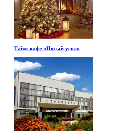
Тайм-кафе «Пятый угол»