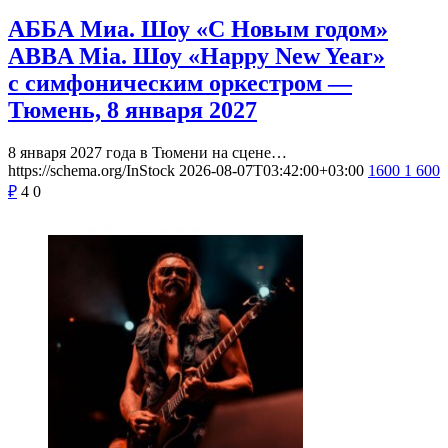
АББА Миа. Шоу «С Новым годом»
ABBA Mia. Шоу «Happy New Year»
с симфоническим оркестром —
Тюмень, 8 января 2027
8 января 2027 года в Тюмени на сцене…
https://schema.org/InStock
2026-08-07T03:42:00+03:00
1600
1 600
₽
4
0