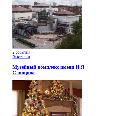
2
события
Выставки
Музейный комплекс имени И.Я.
Словцова