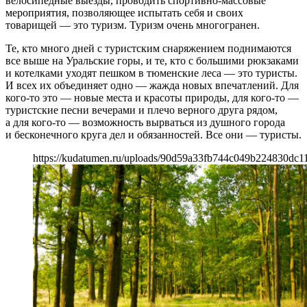
велосипедные выезды, проводить спортивно-массовые
мероприятия, позволяющее испытать себя и своих
товарищей — это туризм. Туризм очень многогранен.
Те, кто много дней с туристским снаряжением поднимаются
все выше на Уральские горы, и те, кто с большими рюкзаками
и котелками уходят пешком в тюменские леса — это туристы.
И всех их объединяет одно — жажда новых впечатлений. Для
кого-то это — новые места и красоты природы, для кого-то —
туристские песни вечерами и плечо верного друга рядом,
а для кого-то — возможность вырваться из душного города
и бесконечного круга дел и обязанностей. Все они — туристы.
https://kudatumen.ru/uploads/90d59a33fb744c049b224830dc1