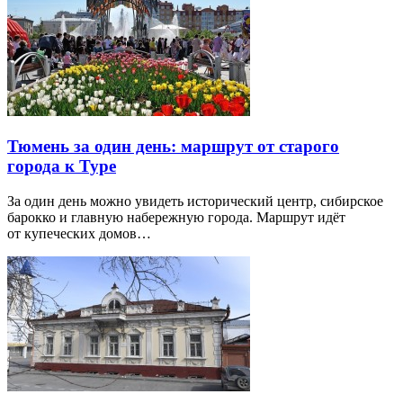
Тюмень за один день: маршрут от старого
города к Туре
За один день можно увидеть исторический центр, сибирское
барокко и главную набережную города. Маршрут идёт
от купеческих домов…