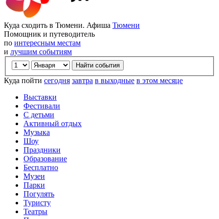
Куда сходить в Тюмени. Афиша
Тюмени
Помощник и путеводитель
по
интересным местам
и
лучшим событиям
Куда пойти
сегодня
завтра
в выходные
в этом месяце
Выставки
Фестивали
С детьми
Активный отдых
Музыка
Шоу
Праздники
Образование
Бесплатно
Музеи
Парки
Погулять
Туристу
Театры