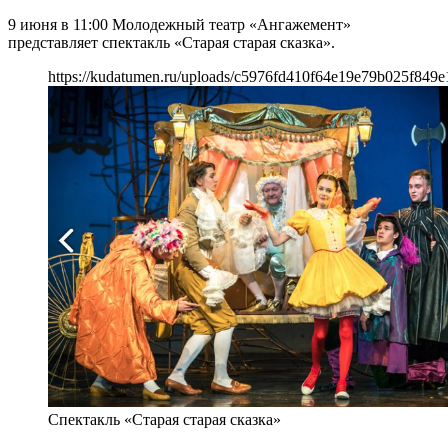
9 июня в 11:00 Молодежный театр «Ангажемент»
представляет спектакль «Старая старая сказка».
https://kudatumen.ru/uploads/c5976fd410f64e19e79b025f849e
Спектакль «Старая старая сказка»