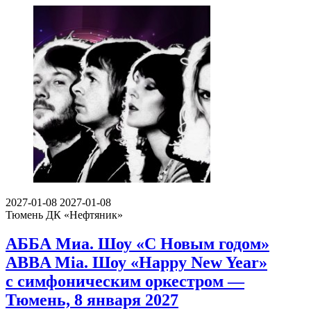
2027-01-08
2027-01-08
Тюмень
ДК «Нефтяник»
АББА Миа. Шоу «С Новым годом»
ABBA Mia. Шоу «Happy New Year»
с симфоническим оркестром —
Тюмень, 8 января 2027