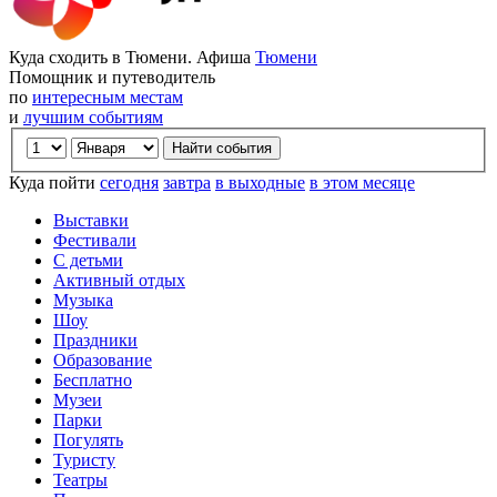
Куда сходить в Тюмени. Афиша
Тюмени
Помощник и путеводитель
по
интересным местам
и
лучшим событиям
Куда пойти
сегодня
завтра
в выходные
в этом месяце
Выставки
Фестивали
С детьми
Активный отдых
Музыка
Шоу
Праздники
Образование
Бесплатно
Музеи
Парки
Погулять
Туристу
Театры