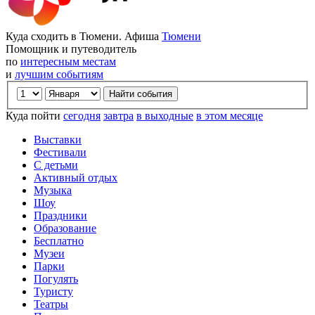
Куда сходить в Тюмени. Афиша
Тюмени
Помощник и путеводитель
по
интересным местам
и
лучшим событиям
Куда пойти
сегодня
завтра
в выходные
в этом месяце
Выставки
Фестивали
С детьми
Активный отдых
Музыка
Шоу
Праздники
Образование
Бесплатно
Музеи
Парки
Погулять
Туристу
Театры