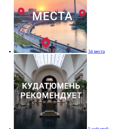
34 места
5 событий