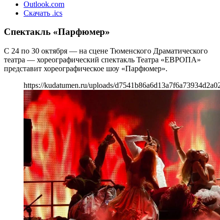
Outlook.com
Скачать .ics
Спектакль «Парфюмер»
С 24 по 30 октября — на сцене Тюменского Драматического
театра — хореографический спектакль Театра «ЕВРОПА»
представит хореографическое шоу «Парфюмер».
https://kudatumen.ru/uploads/d7541b86a6d13a7f6a73934d2a0