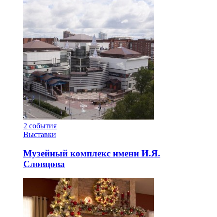
2
события
Выставки
Музейный комплекс имени И.Я.
Словцова