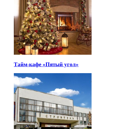
Тайм-кафе «Пятый угол»