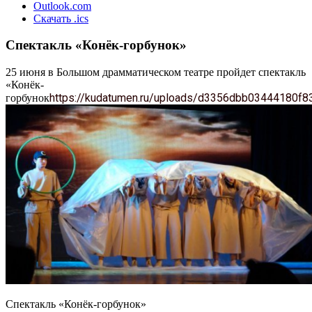
Outlook.com
Скачать .ics
Спектакль «Конёк-горбунок»
25 июня в Большом драмматическом театре пройдет спектакль
«Конёк-
https://kudatumen.ru/uploads/d3356dbb03444180f
горбунок
Спектакль «Конёк-горбунок»