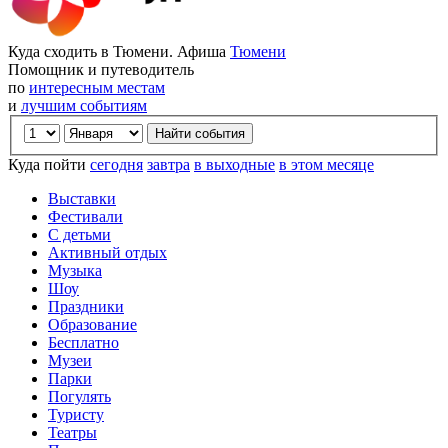
Куда сходить в Тюмени. Афиша
Тюмени
Помощник и путеводитель
по
интересным местам
и
лучшим событиям
Куда пойти
сегодня
завтра
в выходные
в этом месяце
Выставки
Фестивали
С детьми
Активный отдых
Музыка
Шоу
Праздники
Образование
Бесплатно
Музеи
Парки
Погулять
Туристу
Театры