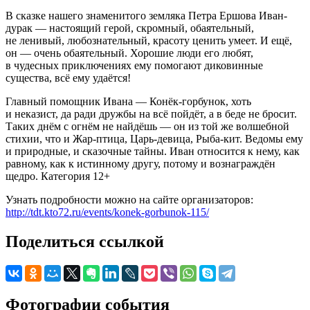
В сказке нашего знаменитого земляка Петра Ершова Иван-
дурак — настоящий герой, скромный, обаятельный,
не ленивый, любознательный, красоту ценить умеет. И ещё,
он — очень обаятельный. Хорошие люди его любят,
в чудесных приключениях ему помогают диковинные
существа, всё ему удаётся!
Главный помощник Ивана — Конёк-горбунок, хоть
и неказист, да ради дружбы на всё пойдёт, а в беде не бросит.
Таких днём с огнём не найдёшь — он из той же волшебной
стихии, что и Жар-птица, Царь-девица, Рыба-кит. Ведомы ему
и природные, и сказочные тайны. Иван относится к нему, как
равному, как к истинному другу, потому и вознаграждён
щедро. Категория 12+
Узнать подробности можно на сайте организаторов:
http://tdt.kto72.ru/events/konek-gorbunok-115/
Поделиться ссылкой
Фотографии события