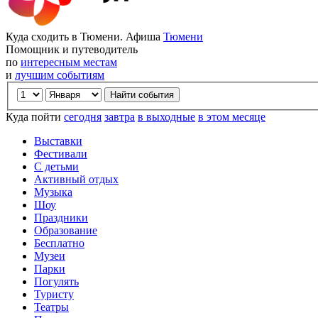
Куда сходить в Тюмени. Афиша
Тюмени
Помощник и путеводитель
по
интересным местам
и
лучшим событиям
Куда пойти
сегодня
завтра
в выходные
в этом месяце
Выставки
Фестивали
С детьми
Активный отдых
Музыка
Шоу
Праздники
Образование
Бесплатно
Музеи
Парки
Погулять
Туристу
Театры