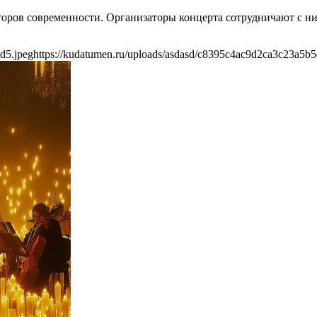
ов современности. Организаторы концерта сотрудничают с ним 
d5.jpeg
https://kudatumen.ru/uploads/asdasd/c8395c4ac9d2ca3c23a5b5