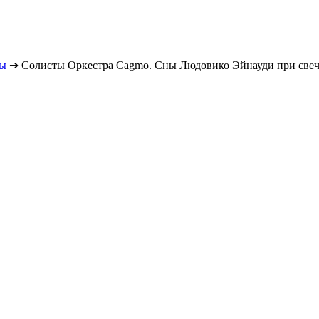
ты
➔
Солисты Оркестра Cagmo. Сны Людовико Эйнауди при свеча