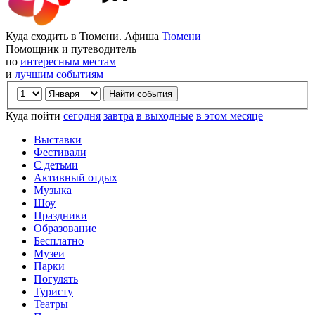
Куда сходить в Тюмени. Афиша
Тюмени
Помощник и путеводитель
по
интересным местам
и
лучшим событиям
Куда пойти
сегодня
завтра
в выходные
в этом месяце
Выставки
Фестивали
С детьми
Активный отдых
Музыка
Шоу
Праздники
Образование
Бесплатно
Музеи
Парки
Погулять
Туристу
Театры