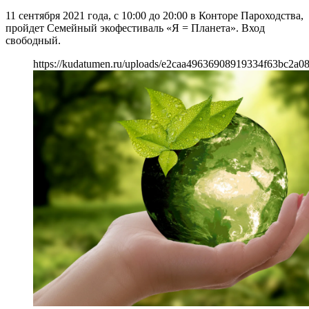
11 сентября 2021 года, с 10:00 до 20:00 в Конторе Пароходства,
пройдет Семейный экофестиваль «Я = Планета». Вход
свободный.
https://kudatumen.ru/uploads/e2caa49636908919334f63bc2a0