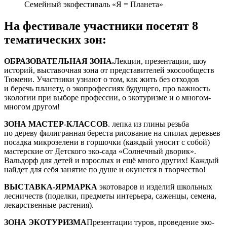
Семейный экофестиваль «Я = Планета»
На фестивале участники посетят 8
тематических зон:
ОБРАЗОВАТЕЛЬНАЯ ЗОНА.
Лекции, презентации, шоу
историй, выставочная зона от представителей экосообществ
Тюмени. Участники узнают о том, как жить без отходов
и беречь планету, о экопрофессиях будущего, про важность
экологии при выборе профессии, о экотуризме и о многом-
многом другом!
ЗОНА МАСТЕР-КЛАССОВ
. лепка из глины резьба
по дереву филигранная береста рисование на спилах деревьев
посадка микрозелени в горшочки (каждый уносит с собой)
мастерские от Детского эко-сада «Солнечный дворик».
Вальдорф для детей и взрослых и ещё много других! Каждый
найдет для себя занятие по душе и окунется в творчество!
ВЫСТАВКА-ЯРМАРКА
экотоваров и изделий школьных
лесничеств (поделки, предметы интерьера, саженцы, семена,
лекарственные растения).
ЗОНА ЭКОТУРИЗМА
Презентации туров, проведение эко-