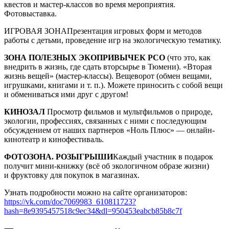
квестов и мастер-классов во время мероприятия.
Фотовыставка.
ИГРОВАЯ ЗОНАПрезентация игровых форм и методов
работы с детьми, проведение игр на экологическую тематику.
ЗОНА ПОЛЕЗНЫХ ЭКОПРИВЫЧЕК РСО
(что это, как
внедрить в жизнь, где сдать вторсырье в Тюмени). «Вторая
жизнь вещей» (мастер-классы). Вещеворот (обмен вещами,
игрушками, книгами и т. п.). Можете приносить с собой вещи
и обмениваться ими друг с другом!
КИНОЗАЛ
Просмотр фильмов и мультфильмов о природе,
экологии, профессиях, связанных с ними с последующим
обсуждением от наших партнеров «Ноль Плюс» — онлайн-
кинотеатр и кинофестиваль.
ФОТОЗОНА. РОЗЫГРЫШИ
Каждый участник в подарок
получит мини-книжку (всё об экологичном образе жизни)
и фруктовку для покупок в магазинах.
Узнать подробности можно на сайте организаторов:
https://vk.com/doc7069983_610811723?
hash=8e9395457518c9ec34&dl=950453eabcb85b8c7f