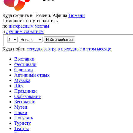
Куда сходить в Тюмени. Афиша
Тюмени
Помощник и путеводитель
по
интересным местам
и
лучшим событиям
Куда пойти
сегодня
завтра
в выходные
в этом месяце
Выставки
Фестивали
С детьми
Активный отдых
Музыка
Шоу
Праздники
Образование
Бесплатно
Музеи
Парки
Погулять
Туристу
Театры