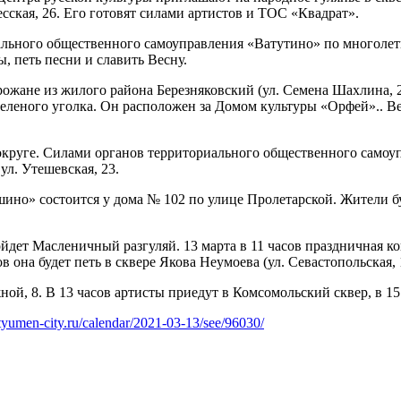
есская, 26. Его готовят силами артистов и ТОС «Квадрат».
ального общественного самоуправления «Ватутино» по многоле
ы, петь песни и славить Весну.
ожане из жилого района Березняковский (ул. Семена Шахлина, 2
еленого уголка. Он расположен за Домом культуры «Орфей».. Ве
округе. Силами органов территориального общественного самоуп
ул. Утешевская, 23.
ашино» состоится у дома № 102 по улице Пролетарской. Жители б
ойдет Масленичный разгуляй. 13 марта в 11 часов праздничная 
ов она будет петь в сквере Якова Неумоева (ул. Севастопольская, 
жной, 8. В 13 часов артисты приедут в Комсомольский сквер, в 1
tyumen-city.ru/calendar/2021-03-13/see/96030/