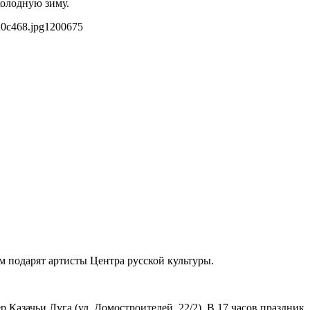
холодную зиму.
a0c468.jpg
1200
675
м подарят артисты Центра русской культуры.
 Казачьи Луга (ул. Домостроителей, 22/2). В 17 часов праздник