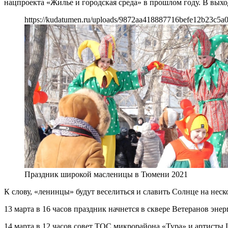
нацпроекта «Жилье и городская среда» в прошлом году. В вы
https://kudatumen.ru/uploads/9872aa418887716befe12b23c5a0
Праздник широкой масленицы в Тюмени 2021
К слову, «ленинцы» будут веселиться и славить Солнце на нес
13 марта в 16 часов праздник начнется в сквере Ветеранов энерг
14 марта в 12 часов совет ТОС микрорайона «Тура» и артисты Ц