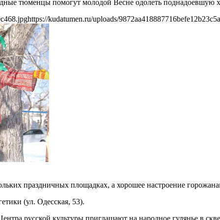
ходные тюменцы помогут молодой Весне одолеть поднадоевшую 
c468.jpg
https://kudatumen.ru/uploads/9872aa418887716befe12b23c5
кольких праздничных площадках, а хорошее настроение горожана
етики (ул. Одесская, 53).
ентра русской культуры приглашают на народное гулянье в сквер