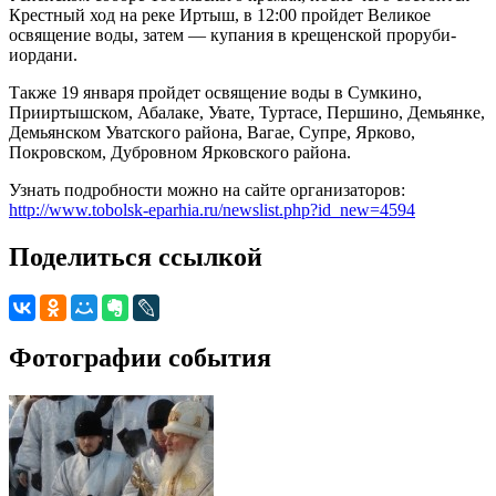
Крестный ход на реке Иртыш, в 12:00 пройдет Великое
освящение воды, затем — купания в крещенской проруби-
иордани.
Также 19 января пройдет освящение воды в Сумкино,
Прииртышском, Абалаке, Увате, Туртасе, Першино, Демьянке,
Демьянском Уватского района, Вагае, Супре, Ярково,
Покровском, Дубровном Ярковского района.
Узнать подробности можно на сайте организаторов:
http://www.tobolsk-eparhia.ru/newslist.php?id_new=4594
Поделиться ссылкой
Фотографии события