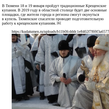
В Тюмени 18 и 19 января пройдут традиционные Крещенские
купания. В 2019 году в областной столице будет две основные
площадки, где жители города и региона смогут окунуться
в купель. Тюменские спасатели проводят подготовительную
работу к крещенским купаниям. ￼
https://kudatumen.ru/uploads/b11b0fcdddc1e8402f7f69f3a6577