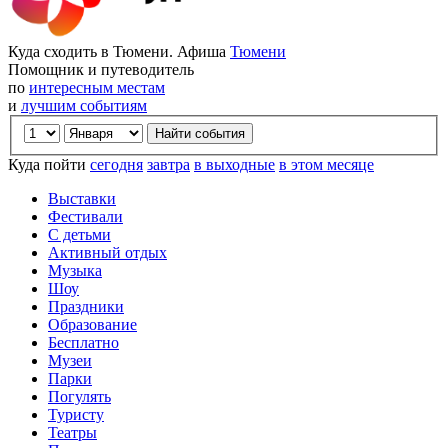
Куда сходить в Тюмени. Афиша
Тюмени
Помощник и путеводитель
по
интересным местам
и
лучшим событиям
Куда пойти
сегодня
завтра
в выходные
в этом месяце
Выставки
Фестивали
С детьми
Активный отдых
Музыка
Шоу
Праздники
Образование
Бесплатно
Музеи
Парки
Погулять
Туристу
Театры