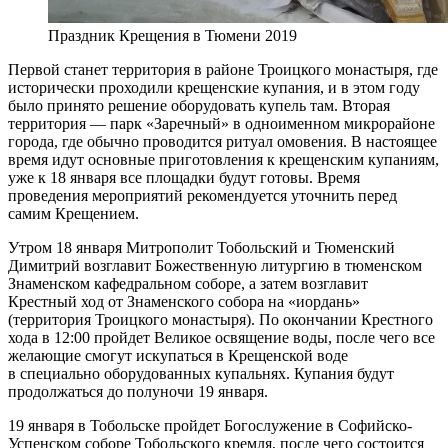
Праздник Крещения в Тюмени 2019
Первой станет территория в районе Троицкого монастыря, где
исторически проходили крещенские купания, и в этом году
было принято решение оборудовать купель там. Вторая
территория — парк «Заречный» в одноименном микрорайоне
города, где обычно проводится ритуал омовения. В настоящее
время идут основные приготовления к крещенским купаниям,
уже к 18 января все площадки будут готовы. Время
проведения мероприятий рекомендуется уточнить перед
самим Крещением.
Утром 18 января Митрополит Тобольский и Тюменский
Димитрий возглавит Божественную литургию в тюменском
Знаменском кафедральном соборе, а затем возглавит
Крестный ход от Знаменского собора на «иордань»
(территория Троицкого монастыря). По окончании Крестного
хода в 12:00 пройдет Великое освящение воды, после чего все
желающие смогут искупаться в Крещенской воде
в специально оборудованных купальнях. Купания будут
продолжаться до полуночи 19 января.
19 января в Тобольске пройдет Богослужение в Софийско-
Успенском соборе Тобольского кремля, после чего состоится