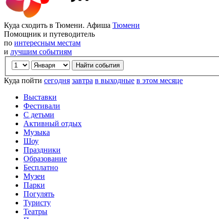
Куда сходить в Тюмени. Афиша
Тюмени
Помощник и путеводитель
по
интересным местам
и
лучшим событиям
Куда пойти
сегодня
завтра
в выходные
в этом месяце
Выставки
Фестивали
С детьми
Активный отдых
Музыка
Шоу
Праздники
Образование
Бесплатно
Музеи
Парки
Погулять
Туристу
Театры