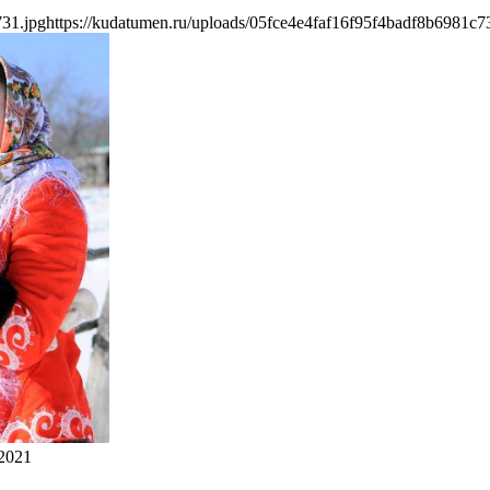
731.jpg
https://kudatumen.ru/uploads/05fce4e4faf16f95f4badf8b6981c7
2021