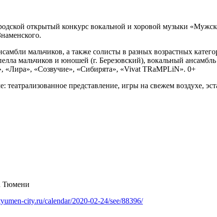
 городской открытый конкурс вокальной и хоровой музыки «Мужс
Знаменского.
нсамбли мальчиков, а также солисты в разных возрастных катег
елла мальчиков и юношей (г. Березовский), вокальный ансамбль 
, «Лира», «Созвучие», «Сибирята», «Vivat TRaMPLiN». 0+
 театрализованное представление, игры на свежем воздухе, эст
а Тюмени
tyumen-city.ru/calendar/2020-02-24/see/88396/