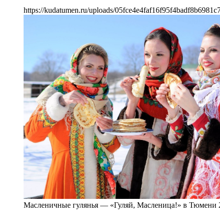
https://kudatumen.ru/uploads/05fce4e4faf16f95f4badf8b6981c
Масленичные гулянья — «Гуляй, Масленица!» в Тюмени 