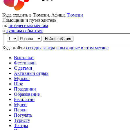
Куда сходить в Тюмени. Афиша
Тюмени
Помощник и путеводитель
по
интересным местам
и
лучшим событиям
Куда пойти
сегодня
завтра
в выходные
в этом месяце
Выставки
Фестивали
С детьми
Активный отдых
Музыка
Шоу
Праздники
Образование
Бесплатно
Музеи
Парки
Погулять
Туристу
Театры