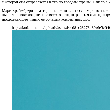
с которой она отправляется в тур по городам страны. Начало в 2
Мари Краймбрери — автор и исполнитель песен, хорошо знако
«Мне так повезло», «Иначе все это зря», «Нравится жить», «Пр
продолжающее линию ее больших концертных шоу.
https://kudatumen.ru/uploads/asdasd/eed81c28273d80a6e5cff4