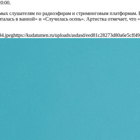
0:00.
мых слушателям по радиоэфирам и стриминговым платформам. В 
яталась в ванной» и «Случилась осень». Артистка отмечает, что
94.jpeg
https://kudatumen.ru/uploads/asdasd/eed81c28273d80a6e5cff49