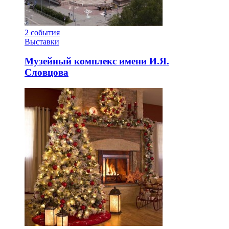
2
события
Выставки
Музейный комплекс имени И.Я.
Словцова