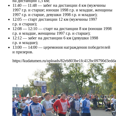
на дистанции 1,5 км;
11:40 — 11:48 — забег на дистанции 4 км (мужчины
1997 г.р. и старше; юноши 1998 г.р. и младше, женщины
1997 г.р. и старше, девушки 1998 г.р. и младше);
12:05 — старт дистанции 12 км (мужчины 1997
г.р. и старше);
12:08 — 12:10 — старт на дистанции 8 км (юноши 1998
г.р. и младше, женщины 1997 г.р. и старше);
12:12 — забег на дистанции 6 км (девушки 1998
г.р. и младше);
13:00 — 14:00 — церемония награждения победителей
и призеров.
https://kudatumen.ru/uploads/82eb803be1fc412bc09790d3edda