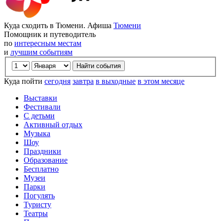
Куда сходить в Тюмени. Афиша
Тюмени
Помощник и путеводитель
по
интересным местам
и
лучшим событиям
Куда пойти
сегодня
завтра
в выходные
в этом месяце
Выставки
Фестивали
С детьми
Активный отдых
Музыка
Шоу
Праздники
Образование
Бесплатно
Музеи
Парки
Погулять
Туристу
Театры