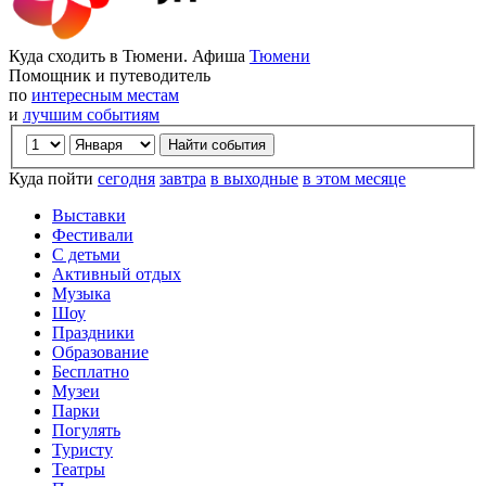
Куда сходить в Тюмени. Афиша
Тюмени
Помощник и путеводитель
по
интересным местам
и
лучшим событиям
Куда пойти
сегодня
завтра
в выходные
в этом месяце
Выставки
Фестивали
С детьми
Активный отдых
Музыка
Шоу
Праздники
Образование
Бесплатно
Музеи
Парки
Погулять
Туристу
Театры