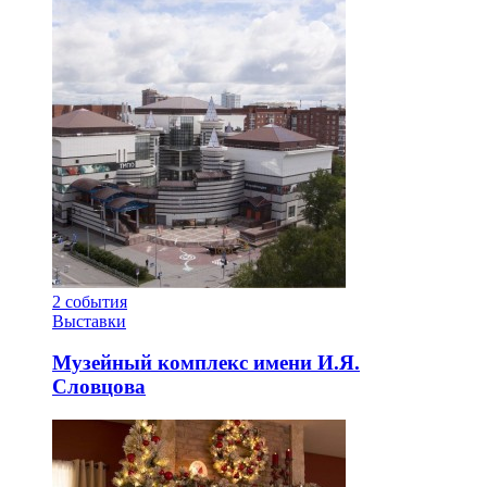
2
события
Выставки
Музейный комплекс имени И.Я.
Словцова