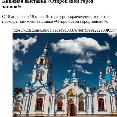
Книжная выставка «Открой свой город
заново!».
С 18 апреля по 18 мая в Литературно-краеведческом центре
проходит книжная выставка «Открой свой город заново!».
https://kudatumen.ru/uploads/f9d3337e4bd75f99a2a2930f65f74