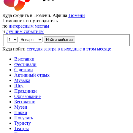
Куда сходить в Тюмени. Афиша
Тюмени
Помощник и путеводитель
по
интересным местам
и
лучшим событиям
Куда пойти
сегодня
завтра
в выходные
в этом месяце
Выставки
Фестивали
С детьми
Активный отдых
Музыка
Шоу
Праздники
Образование
Бесплатно
Музеи
Парки
Погулять
Туристу
Театры