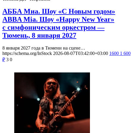
АББА Миа. Шоу «С Новым годом»
ABBA Mia. Шоу «Happy New Year»
с симфоническим оркестром —
Тюмень, 8 января 2027
8 января 2027 года в Тюмени на сцене…
https://schema.org/InStock
2026-08-07T03:42:00+03:00
1600
1 600
₽
3
0