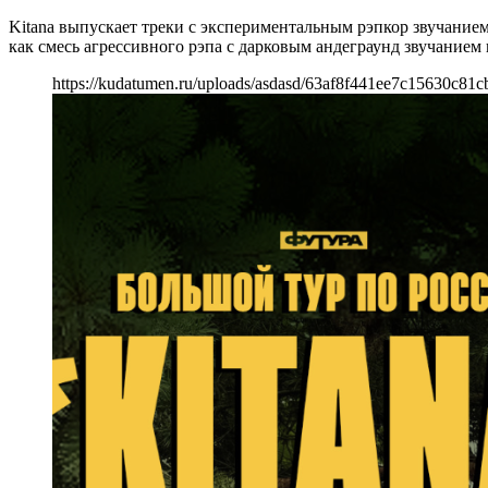
Kitana выпускает треки с экспериментальным рэпкор звучанием
как смесь агрессивного рэпа с дарковым андеграунд звучанием
https://kudatumen.ru/uploads/asdasd/63af8f441ee7c15630c81c