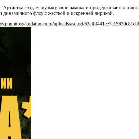
. Артистка создает музыку «вне рамок» и придерживается только
 и динамичного флоу с жесткой и искренней лирикой.
b6.png
https://kudatumen.ru/uploads/asdasd/63af8f441ee7c15630c81cb