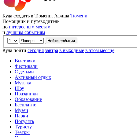
Куда сходить в Тюмени. Афиша
Тюмени
Помощник и путеводитель
по
интересным местам
и
лучшим событиям
Куда пойти
сегодня
завтра
в выходные
в этом месяце
Выставки
Фестивали
С детьми
Активный отдых
Музыка
Шоу
Праздники
Образование
Бесплатно
Музеи
Парки
Погулять
Туристу
Театры