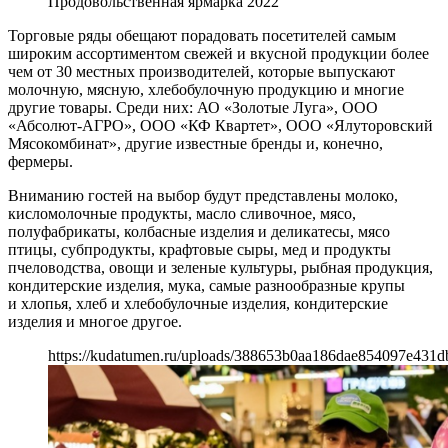
Продовольственная ярмарка 2022
Торговые ряды обещают порадовать посетителей самым
широким ассортиментом свежей и вкусной продукции более
чем от 30 местных производителей, которые выпускают
молочную, мясную, хлебобулочную продукцию и многие
другие товары. Среди них: АО «Золотые Луга», ООО
«Абсолют-АГРО», ООО «КФ Квартет», ООО «Ялуторовский
Мясокомбинат», другие известные бренды и, конечно,
фермеры.
Вниманию гостей на выбор будут представлены молоко,
кисломолочные продукты, масло сливочное, мясо,
полуфабрикаты, колбасные изделия и деликатесы, мясо
птицы, субпродукты, крафтовые сыры, мед и продукты
пчеловодства, овощи и зеленые культуры, рыбная продукция,
кондитерские изделия, мука, самые разнообразные крупы
и хлопья, хлеб и хлебобулочные изделия, кондитерские
изделия и многое другое.
https://kudatumen.ru/uploads/388653b0aa186dae854097e431