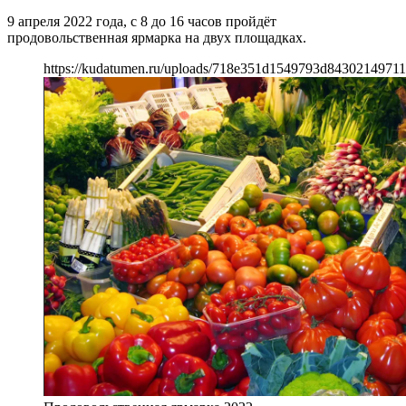
9 апреля 2022 года, с 8 до 16 часов пройдёт
продовольственная ярмарка на двух площадках.
https://kudatumen.ru/uploads/718e351d1549793d8430214971