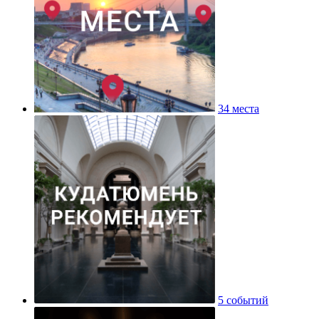
34 места
5 событий