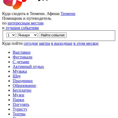
Куда сходить в Тюмени. Афиша
Тюмени
Помощник и путеводитель
по
интересным местам
и
лучшим событиям
Куда пойти
сегодня
завтра
в выходные
в этом месяце
Выставки
Фестивали
С детьми
Активный отдых
Музыка
Шоу
Праздники
Образование
Бесплатно
Музеи
Парки
Погулять
Туристу
Театры