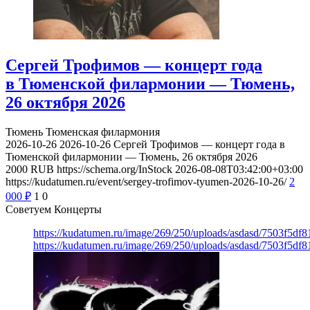
Сергей Трофимов — концерт года
в Тюменской филармонии — Тюмень,
26 октября 2026
Тюмень
Тюменская филармония
2026-10-26
2026-10-26
Сергей Трофимов — концерт года в
Тюменской филармонии — Тюмень, 26 октября 2026
2000
RUB
https://schema.org/InStock
2026-08-08T03:42:00+03:00
https://kudatumen.ru/event/sergey-trofimov-tyumen-2026-10-26/
2
000
₽
1
0
Советуем Концерты
https://kudatumen.ru/image/269/250/uploads/asdasd/7503f5df
https://kudatumen.ru/image/269/250/uploads/asdasd/7503f5df