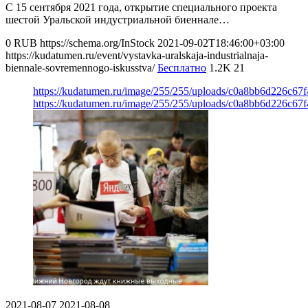
С 15 сентября 2021 года, открытие специального проекта
шестой Уральской индустриальной биеннале…
0
RUB
https://schema.org/InStock
2021-09-02T18:46:00+03:00
https://kudatumen.ru/event/vystavka-uralskaja-industrialnaja-
biennale-sovremennogo-iskusstva/
Бесплатно
1.2K
21
https://kudatumen.ru/image/255/255/uploads/c0a8bb6d226c67
https://kudatumen.ru/image/255/255/uploads/c0a8bb6d226c67
2021-08-07
2021-08-08