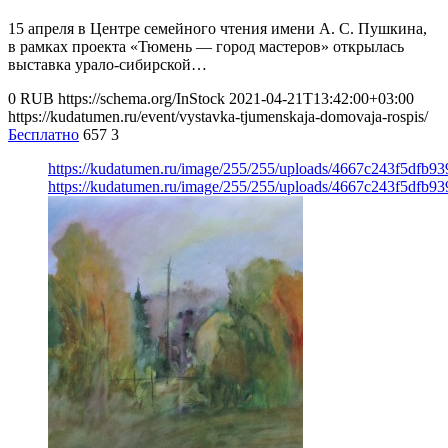
15 апреля в Центре семейного чтения имени А. С. Пушкина,
в рамках проекта «Тюмень — город мастеров» открылась
выставка урало-сибирской…
0
RUB
https://schema.org/InStock
2021-04-21T13:42:00+03:00
https://kudatumen.ru/event/vystavka-tjumenskaja-domovaja-rospis/
Бесплатно
657
3
https://kudatumen.ru/image/255/255/uploads/4667c243f5dfb9
https://kudatumen.ru/image/255/255/uploads/4667c243f5dfb9