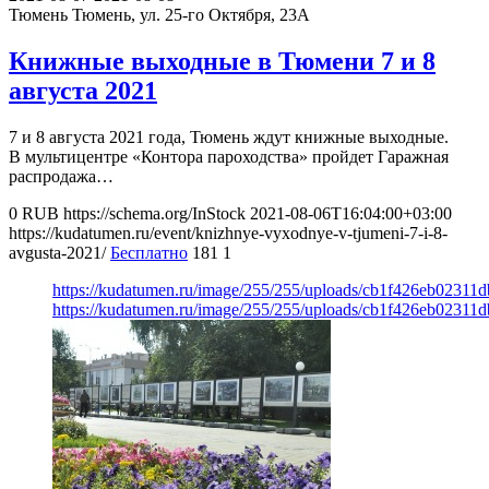
Тюмень
Тюмень, ул. 25-го Октября, 23А
Книжные выходные в Тюмени 7 и 8
августа 2021
7 и 8 августа 2021 года, Тюмень ждут книжные выходные.
В мультицентре «Контора пароходства» пройдет Гаражная
распродажа…
0
RUB
https://schema.org/InStock
2021-08-06T16:04:00+03:00
https://kudatumen.ru/event/knizhnye-vyxodnye-v-tjumeni-7-i-8-
avgusta-2021/
Бесплатно
181
1
https://kudatumen.ru/image/255/255/uploads/cb1f426eb02311
https://kudatumen.ru/image/255/255/uploads/cb1f426eb02311