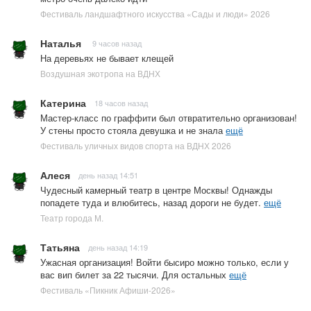
Фестиваль ландшафтного искусства «Сады и люди» 2026
Наталья
9 часов назад
На деревьях не бывает клещей
Воздушная экотропа на ВДНХ
Катерина
18 часов назад
Мастер-класс по граффити был отвратительно организован!
У стены просто стояла девушка и не знала
ещё
Фестиваль уличных видов спорта на ВДНХ 2026
Алеся
день назад 14:51
Чудесный камерный театр в центре Москвы! Однажды
попадете туда и влюбитесь, назад дороги не будет.
ещё
Театр города М.
Татьяна
день назад 14:19
Ужасная организация! Войти бысиро можно только, если у
вас вип билет за 22 тысячи. Для остальных
ещё
Фестиваль «Пикник Афиши-2026»