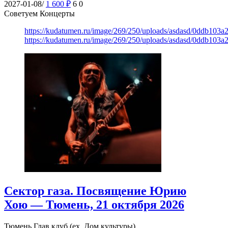
2027-01-08/
1 600
₽
6
0
Советуем Концерты
https://kudatumen.ru/image/269/250/uploads/asdasd/0ddb103
https://kudatumen.ru/image/269/250/uploads/asdasd/0ddb103
Сектор газа. Посвящение Юрию
Хою — Тюмень, 21 октября 2026
Тюмень
Глав клуб (ex. Дом культуры)