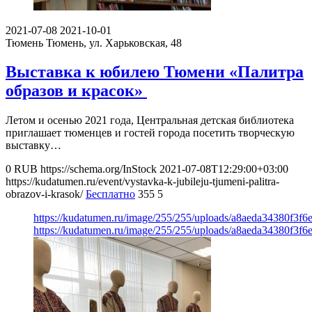
2021-07-08
2021-10-01
Тюмень
Тюмень, ул. Харьковская, 48
Выставка к юбилею Тюмени «Палитра
образов и красок»
Летом и осенью 2021 года, Центральная детская библиотека
приглашает тюменцев и гостей города посетить творческую
выставку…
0
RUB
https://schema.org/InStock
2021-07-08T12:29:00+03:00
https://kudatumen.ru/event/vystavka-k-jubileju-tjumeni-palitra-
obrazov-i-krasok/
Бесплатно
355
5
https://kudatumen.ru/image/255/255/uploads/a8aeda34380f3f
https://kudatumen.ru/image/255/255/uploads/a8aeda34380f3f