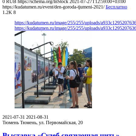
0
RUB
https://schema.org/InStock
2021-07-27T12:59:00+03:00
https://kudatumen.ru/event/den-goroda-tjumeni-2021/
Бесплатно
1.2K
8
https://kudatumen.ru/image/255/255/uploads/a933c12952076
https://kudatumen.ru/image/255/255/uploads/a933c12952076
2021-07-31
2021-08-31
Тюмень
Тюмень, ул. Первомайская, 20
Выставка «Судеб связующая нить»