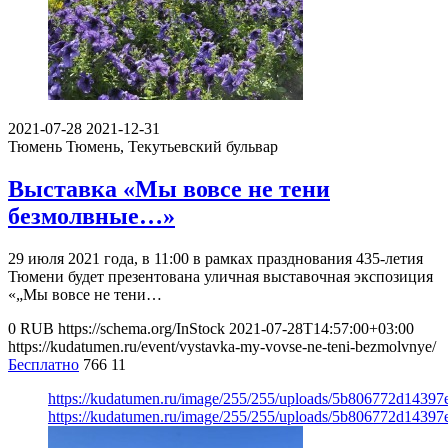
2021-07-28
2021-12-31
Тюмень
Тюмень, Текутьевский бульвар
Выставка «Мы вовсе не тени
безмолвные…»
29 июля 2021 года, в 11:00 в рамках празднования 435-летия
Тюмени будет презентована уличная выставочная экспозиция
«„Мы вовсе не тени…
0
RUB
https://schema.org/InStock
2021-07-28T14:57:00+03:00
https://kudatumen.ru/event/vystavka-my-vovse-ne-teni-bezmolvnye/
Бесплатно
766
11
https://kudatumen.ru/image/255/255/uploads/5b806772d1439
https://kudatumen.ru/image/255/255/uploads/5b806772d1439