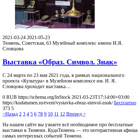
2021-03-24
2021-05-23
Тюмень, Советская, 63
Музейный комплекс имени И.Я.
Словцова
Выставка «Образ. Символ. Знак»
С 24 марта по 23 мая 2021 года, в рамках национального
проекта «Культура» в Музейном комплексе им. И. Я.
Словцова проходит выставка…
0
RUB
https://schema.org/InStock
2021-03-23T17:14:00+03:00
https://kudatumen.ru/event/vystavka-obraz-simvol-znak/
Бесплатно
373
5
<Назад
2
3
4
5
6
7
8
9
10
11
12
Вперед >
На нашем сайте вы узнаете всё необходимое про бесплатные
выставки в Тюмени. КудаТюмень — это интерактивная афиша
самых интересных событий Тюмени.