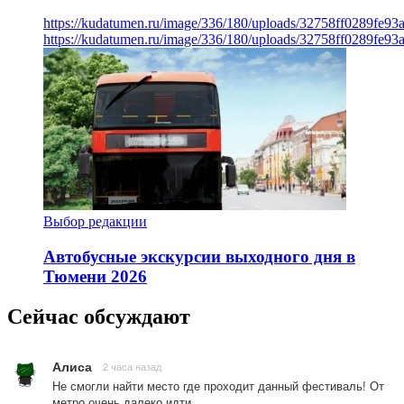
https://kudatumen.ru/image/336/180/uploads/32758ff0289fe9
https://kudatumen.ru/image/336/180/uploads/32758ff0289fe9
Выбор редакции
Автобусные экскурсии выходного дня в
Тюмени 2026
Сейчас обсуждают
Алиса
2 часа назад
Не смогли найти место где проходит данный фестиваль! От
метро очень далеко идти