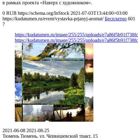
в рамках проекта «Наверх с художником».
0
RUB
https://schema.org/InStock
2021-07-03T13:44:00+03:00
https://kudatumen.ru/event/vystavka-prjanyj-aromat/
Бесплатно
601
7
https://kudatumen.ru/image/255/255/uploads/e7a86f5b91f738
https://kudatumen.ru/image/255/255/uploads/e7a86f5b91f738
2021-06-08
2021-08-25
Тюмень
Тюмень, ул. Червишевский тракт, 15