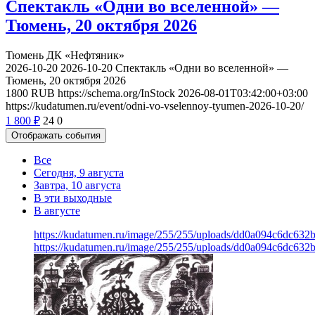
Спектакль «Одни во вселенной» —
Тюмень, 20 октября 2026
Тюмень
ДК «Нефтяник»
2026-10-20
2026-10-20
Спектакль «Одни во вселенной» —
Тюмень, 20 октября 2026
1800
RUB
https://schema.org/InStock
2026-08-01T03:42:00+03:00
https://kudatumen.ru/event/odni-vo-vselennoy-tyumen-2026-10-20/
1 800
₽
24
0
Отображать события
Все
Сегодня, 9 августа
Завтра, 10 августа
В эти выходные
В августе
https://kudatumen.ru/image/255/255/uploads/dd0a094c6dc63
https://kudatumen.ru/image/255/255/uploads/dd0a094c6dc63