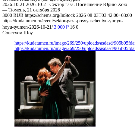
2026-10-21
2026-10-21
Сектор газа. Посвящение Юрию Хою
— Тюмень, 21 октября 2026
3000
RUB
https://schema.org/InStock
2026-08-03T03:42:00+03:00
https://kudatumen.ru/event/sektor-gaza-posvyascheniyu-yuriyu-
hoyu-tyumen-2026-10-21/
3 000
₽
16
0
Советуем Шоу
https://kudatumen.ru/image/269/250/uploads/asdasd/905b05fd
https://kudatumen.ru/image/269/250/uploads/asdasd/905b05fd