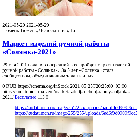
2021-05-29
2021-05-29
Тюмень
Тюмень, Челюскинцев, 1а
Маркет изделий ручной работы
«Солянка-2021»
29 мая 2021 года, в в очередной раз пройдет маркет изделий
ручной работы «Солянка». За 5 лет «Солянка» стала
сообществом, объединяющим талантливых…
0
RUB
https://schema.org/InStock
2021-05-25T20:25:00+03:00
https://kudatumen.ru/event/market-izdelij-ruchnoj-raboty-soljanka-
2021/
Бесплатно
113
0
https://kudatumen.ru/image/255/255/uploads/6ad6f0d0909f9c
https://kudatumen.ru/image/255/255/uploads/6ad6f0d0909f9c