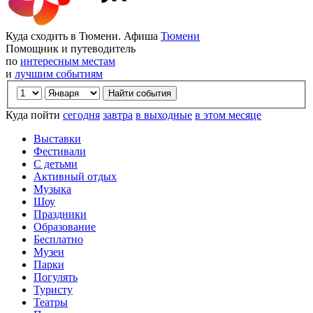
Куда сходить в Тюмени. Афиша
Тюмени
Помощник и путеводитель
по
интересным местам
и
лучшим событиям
Куда пойти
сегодня
завтра
в выходные
в этом месяце
Выставки
Фестивали
С детьми
Активный отдых
Музыка
Шоу
Праздники
Образование
Бесплатно
Музеи
Парки
Погулять
Туристу
Театры