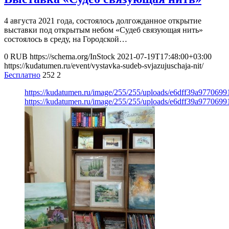
4 августа 2021 года, состоялось долгожданное открытие
выставки под открытым небом «Судеб связующая нить»
состоялось в среду, на Городской…
0
RUB
https://schema.org/InStock
2021-07-19T17:48:00+03:00
https://kudatumen.ru/event/vystavka-sudeb-svjazujuschaja-nit/
Бесплатно
252
2
https://kudatumen.ru/image/255/255/uploads/e6dff39a977069
https://kudatumen.ru/image/255/255/uploads/e6dff39a977069