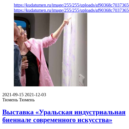
https://kudatumen.ru/image/255/255/uploads/af90368c70373
https://kudatumen.ru/image/255/255/uploads/af90368c70373
2021-09-15
2021-12-03
Тюмень
Тюмень
Выставка «Уральская индустриальная
биеннале современного искусства»