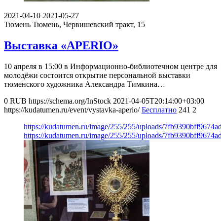
2021-04-10
2021-05-27
Тюмень
Тюмень, Червишевский тракт, 15
Выставка «APERIO»
10 апреля в 15:00 в Информационно-библиотечном центре для
молодёжи состоится открытие персональной выставки
тюменского художника Александра Тимкина…
0
RUB
https://schema.org/InStock
2021-04-05T20:14:00+03:00
https://kudatumen.ru/event/vystavka-aperio/
Бесплатно
241
2
https://kudatumen.ru/image/255/255/uploads/7fb9390bff9674
https://kudatumen.ru/image/255/255/uploads/7fb9390bff9674