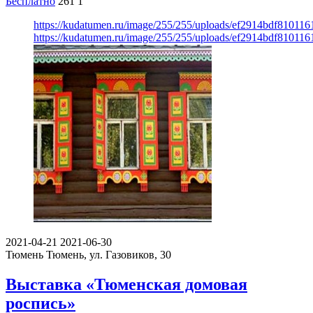
Бесплатно
261
1
https://kudatumen.ru/image/255/255/uploads/ef2914bdf81011
https://kudatumen.ru/image/255/255/uploads/ef2914bdf81011
2021-04-21
2021-06-30
Тюмень
Тюмень, ул. Газовиков, 30
Выставка «Тюменская домовая
роспись»